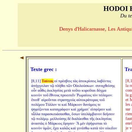
HODOI 
Du te
Denys d'Halicarnasse, Les Antiquit
Texte grec :
Tra
[8,11]
Ταύτας
οἱ πρέσβεις τὰς ἀποκρίσεις λαβόντες
[8,
ἀπήγγειλαν τῷ πλήθει τῶν Οὐολούσκων. συναχθείσης
la 
οὖν αὖθις ἐκκλησίας μετὰ τοῦτο κυροῦται δόγμα
con
κοινὸν τοῦ ἔθνους προειπεῖν Ῥωμαίοις τὸν πόλεμον.
la 
ἔπειθ´ αἱροῦνται στρατηγοὺς αὐτοκράτορας τοῦ
et M
πολέμου Τύλλον τε καὶ Μάρκιον δυνάμεις τε
les
ψηφίζονται καταγράφειν καὶ χρήματ´ εἰσφέρειν καὶ
sur 
τἆλλα παρασκευάσασθαι, ὅσων ὑπελάμβανον δεήσειν
rien
τῷ πολέμῳ. μελλούσης δὲ διαλύεσθαι τῆς ἐκκλησίας
fau
ἀναστὰς ὁ Μάρκιος ἔφησεν· Ἃ μὲν ἐψήφισται τὸ
enr
κοινὸν ὑμῶν, ἔχει καλῶς καὶ γινέσθω κατὰ τὸν οἰκεῖον
je 