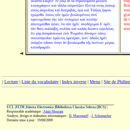
ἕκαστα καιρόν· ἐν ὅσῳ δὲ τὰ στρατεύματα μέλλετε
touj
καταγράφειν καὶ τἆλλα εὐτρεπίζειν ἕξοντά τινας ὥσπερ
Rom
εἰκὸς ἀσχολίας καὶ διατριβάς, ἐγὼ καὶ Τύλλος ἔργου
vou
ἐχώμεθα. ὅσοις οὖν ὑμῶν βουλομένοις ἐστὶ
gra
προνομεῦσαι τὴν τῶν πολεμίων καὶ πολλὴν
de 
ἀποτεμέσθαι λείαν, ἴτε σὺν ἡμῖν. ὑποδέχομαι δ´ ὑμῖν,
nous
ἐὰν θεὸς συλλάβῃ, πολλὰς καὶ καλὰς δώσειν ὠφελείας.
nou
ἔτι γὰρ ἀπαράσκευοί εἰσι Ῥωμαῖοι δύναμιν οὔπω
συνεστηκυῖαν ὁρῶντες ὑμετέραν, ὥστ´ ἀδεῶς ἡμῖν
ὑπάρξει πᾶσαν ὅσην ἂν βουλώμεθα τῆς ἐκείνων χώρας
καταδραμεῖν.
|
Lecture
|
Liste du vocabulaire
|
Index inverse
|
Menu
|
Site de Phili
UCL
|
FLTR
|
Itinera Electronica
|
Bibliotheca Classica Selecta (BCS)
|
Responsable académique :
Alain Meurant
Analyse, design et réalisation informatiques :
B. Maroutaeff
-
J. Schumacher
Dernière mise à jour : 19/08/2009