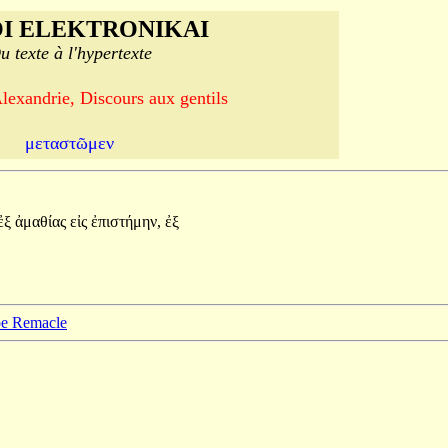
I ELEKTRONIKAI
u texte à l'hypertexte
lexandrie, Discours aux gentils
μεταστῶμεν
ἐξ
ἀμαθίας
εἰς
ἐπιστήμην,
ἐξ
ppe Remacle