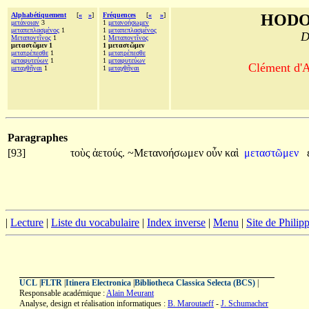
Alphabétiquement
[
«
»
]
Fréquences
[
«
»
]
HODO
μετάνοιαν
3
1
μετανοήσωμεν
μεταπεπλασμένος
1
1
μεταπεπλασμένος
D
Μεταποντῖνος
1
1
Μεταποντῖνος
μεταστῶμεν 1
1 μεταστῶμεν
μετατρέπεσθε
1
1
μετατρέπεσθε
μεταφυτεύων
1
1
μεταφυτεύων
Clément d'A
μεταχθῆναι
1
1
μεταχθῆναι
Paragraphes
[93]
τοὺς
ἀετούς.
~Μετανοήσωμεν
οὖν
καὶ
μεταστῶμεν
|
Lecture
|
Liste du vocabulaire
|
Index inverse
|
Menu
|
Site de Phili
UCL
|
FLTR
|
Itinera Electronica
|
Bibliotheca Classica Selecta (BCS)
|
Responsable académique :
Alain Meurant
Analyse, design et réalisation informatiques :
B. Maroutaeff
-
J. Schumacher