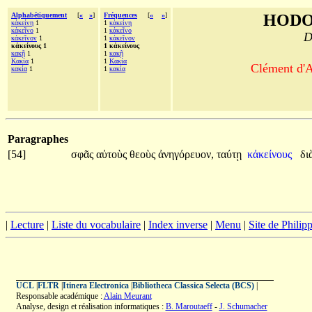
Alphabétiquement
[
«
»
]
Fréquences
[
«
»
]
HODO
κἀκείνη
1
1
κἀκείνη
κἀκεῖνο
1
1
κἀκεῖνο
D
κἀκεῖνον
1
1
κἀκεῖνον
κἀκείνους 1
1 κἀκείνους
κακῇ
1
1
κακῇ
Κακία
1
1
Κακία
Clément d'A
κακία
1
1
κακία
Paragraphes
[54]
σφᾶς
αὐτοὺς
θεοὺς
ἀνηγόρευον,
ταύτῃ
κἀκείνους
δι
|
Lecture
|
Liste du vocabulaire
|
Index inverse
|
Menu
|
Site de Phili
UCL
|
FLTR
|
Itinera Electronica
|
Bibliotheca Classica Selecta (BCS)
|
Responsable académique :
Alain Meurant
Analyse, design et réalisation informatiques :
B. Maroutaeff
-
J. Schumacher