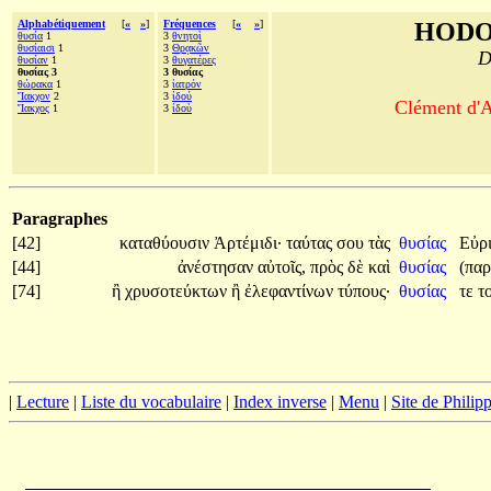
Alphabétiquement
[
«
»
]
Fréquences
[
«
»
]
HODO
θυσία
1
3
θνητοὶ
θυσίαισι
1
3
Θρᾳκῶν
D
θυσίαν
1
3
θυγατέρες
θυσίας 3
3 θυσίας
θώρακα
1
3
ἰατρόν
Ἴακχον
2
3
ἰδού
Clément d'A
Ἴακχος
1
3
ἰδοὺ
Paragraphes
[42]
καταθύουσιν
Ἀρτέμιδι·
ταύτας
σου
τὰς
θυσίας
Εὐρ
[44]
ἀνέστησαν
αὐτοῖς,
πρὸς
δὲ
καὶ
θυσίας
(πα
[74]
ἢ
χρυσοτεύκτων
ἢ
ἐλεφαντίνων
τύπους·
θυσίας
τε
τ
|
Lecture
|
Liste du vocabulaire
|
Index inverse
|
Menu
|
Site de Phili