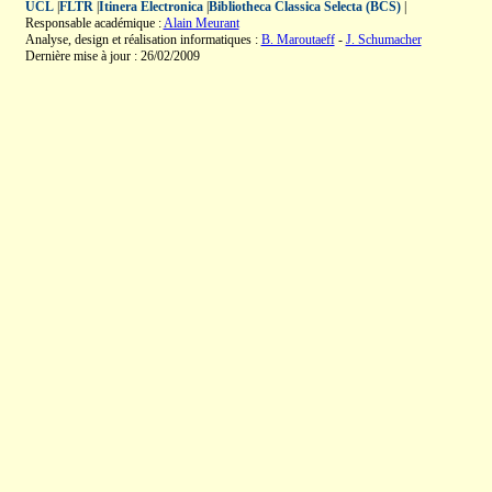
UCL
|
FLTR
|
Itinera Electronica
|
Bibliotheca Classica Selecta (BCS)
|
Responsable académique :
Alain Meurant
Analyse, design et réalisation informatiques :
B. Maroutaeff
-
J. Schumacher
Dernière mise à jour : 26/02/2009