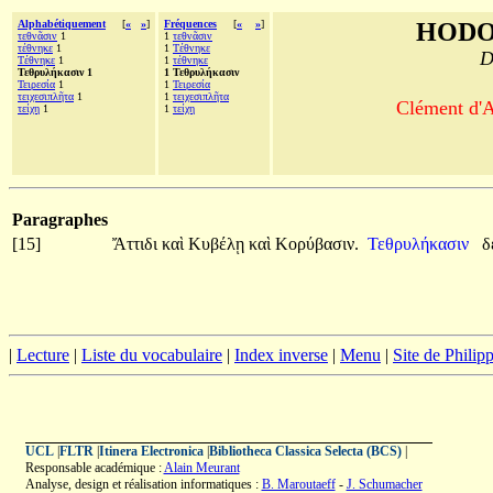
Alphabétiquement
[
«
»
]
Fréquences
[
«
»
]
HODO
τεθνᾶσιν
1
1
τεθνᾶσιν
τέθνηκε
1
1
Τέθνηκε
D
Τέθνηκε
1
1
τέθνηκε
Τεθρυλήκασιν 1
1 Τεθρυλήκασιν
Τειρεσία
1
1
Τειρεσία
τειχεσιπλῆτα
1
1
τειχεσιπλῆτα
Clément d'A
τείχη
1
1
τείχη
Paragraphes
[15]
Ἄττιδι
καὶ
Κυβέλῃ
καὶ
Κορύβασιν.
Τεθρυλήκασιν
δ
|
Lecture
|
Liste du vocabulaire
|
Index inverse
|
Menu
|
Site de Phili
UCL
|
FLTR
|
Itinera Electronica
|
Bibliotheca Classica Selecta (BCS)
|
Responsable académique :
Alain Meurant
Analyse, design et réalisation informatiques :
B. Maroutaeff
-
J. Schumacher