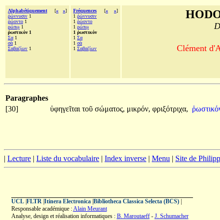
Alphabétiquement
[
«
»
]
Fréquences
[
«
»
]
HODO
ῥώννυσιν
1
1
ῥώννυσιν
ῥώοντο
1
1
ῥώοντο
D
ρώπῳ
1
1
ρώπῳ
ῥωστικόν 1
1 ῥωστικόν
Σα
1
1
Σα
σὰ
1
1
σὰ
Clément d'A
Σαβαζίων
1
1
Σαβαζίων
Paragraphes
[30]
ὑφηγεῖται
τοῦ
σώματος,
μικρόν,
φριξότριχα,
ῥωστικό
|
Lecture
|
Liste du vocabulaire
|
Index inverse
|
Menu
|
Site de Phili
UCL
|
FLTR
|
Itinera Electronica
|
Bibliotheca Classica Selecta (BCS)
|
Responsable académique :
Alain Meurant
Analyse, design et réalisation informatiques :
B. Maroutaeff
-
J. Schumacher