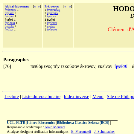
Alphabétiquement
[
«
»
]
Fréquences
[
«
»
]
HODO
ἠγάπησεν
1
1
ἠγαπημένῳ
ἤγγικεν
2
1
ἠγάπησεν
D
ἤγειρεν
1
1
ἤγειρεν
ἡγεῖσθ 1
1 ἡγεῖσθ
ἡγεῖσθαι
1
1
ἡγεῖσθαι
ἡγεῖσθε
2
1
ἡγεῖται
Clément d'A
ἡγεῖται
1
1
ἡγήσατο
Paragraphes
[76]
πειθόμενος
τὴν
τεκοῦσαν
ἔκτανον,
ἐκεῖνον
ἡγεῖσθ'
|
Lecture
|
Liste du vocabulaire
|
Index inverse
|
Menu
|
Site de Phili
UCL
|
FLTR
|
Itinera Electronica
|
Bibliotheca Classica Selecta (BCS)
|
Responsable académique :
Alain Meurant
Analyse, design et réalisation informatiques :
B. Maroutaeff
-
J. Schumacher