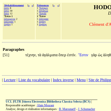
Alphabétiquement
[
«
»
]
Fréquences
[
«
»
]
HODO
ἐστίν
8
1
Ἕστηκεν
ἐστιν
30
1
ἑστιάτωρ
D
ἔστιν
12
1
Ἔστιδὲ
Ἔστιν 1
1 Ἔστιν
ἑστιώμενος
2
1
ἐσύλησαν
ἐσύλησαν
1
1
ἐσχάτῃ
Clément d'A
ἐσχάτῃ
1
1
ἐσχάτην
Paragraphes
[51]
τέχνην,
τὰ
ἀγάλματα
ὅπερ
ἐστίν.
Ἔστιν
γὰρ
ὡς
ἀλη
|
Lecture
|
Liste du vocabulaire
|
Index inverse
|
Menu
|
Site de Phili
UCL
|
FLTR
|
Itinera Electronica
|
Bibliotheca Classica Selecta (BCS)
|
Responsable académique :
Alain Meurant
Analyse, design et réalisation informatiques :
B. Maroutaeff
-
J. Schumacher