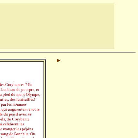
es Corybantes ? Ils
un lambeau de pourpre, et
, au pied du mont Olympe,
rtres, des funérailles!
s, par les hommes
es qui augmentent encore
ble du persil avec sa
t-ils, du Corybante
i célèbrent les
de manger les pépins
u sang de Bacchus. On