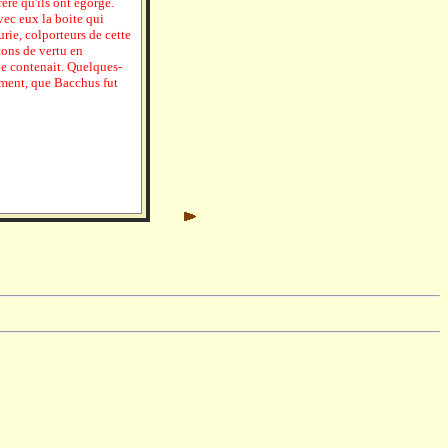
ère qu'ils ont égorgé.
vec eux la boite qui
urie, colporteurs de cette
çons de vertu en
le contenait. Quelques-
ement, que Bacchus fut