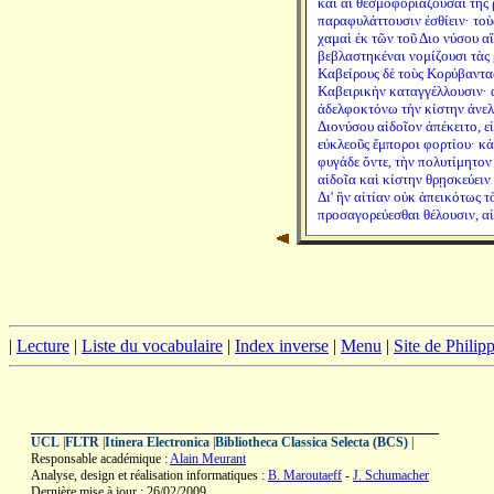
καὶ αἱ θεσμοφοριάζουσαι τῆς 
παραφυλάττουσιν ἐσθίειν· το
χαμαὶ ἐκ τῶν τοῦ Διο νύσου 
βεβλαστηκέναι νομίζουσι τὰς ῥ
Καβείρους δὲ τοὺς Κορύβαντας
Καβειρικὴν καταγγέλλουσιν· 
ἀδελφοκτόνω τὴν κίστην ἀνελο
Διονύσου αἰδοῖον ἀπέκειτο, ε
εὐκλεοῦς ἔμποροι φορτίου· κἀ
φυγάδε ὄντε, τὴν πολυτίμητον
αἰδοῖα καὶ κίστην θρῃσκεύει
Δι' ἣν αἰτίαν οὐκ ἀπεικότως τ
προσαγορεύεσθαι θέλουσιν, α
|
Lecture
|
Liste du vocabulaire
|
Index inverse
|
Menu
|
Site de Phili
UCL
|
FLTR
|
Itinera Electronica
|
Bibliotheca Classica Selecta (BCS)
|
Responsable académique :
Alain Meurant
Analyse, design et réalisation informatiques :
B. Maroutaeff
-
J. Schumacher
Dernière mise à jour : 26/02/2009