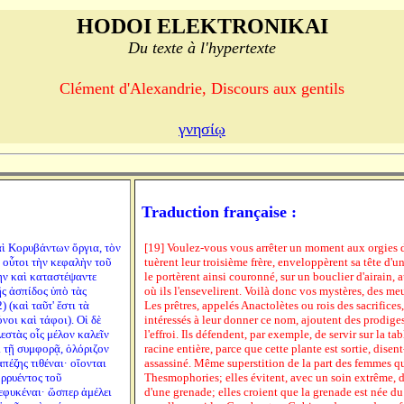
HODOI ELEKTRONIKAI
Du texte à l'hypertexte
Clément d'Alexandrie, Discours aux gentils
γνησίῳ
Traduction française :
καὶ Κορυβάντων ὄργια, τὸν
[19] Voulez-vous vous arrêter un moment aux orgies d
 οὗτοι τὴν κεφαλὴν τοῦ
tuèrent leur troisième frère, enveloppèrent sa tête d'
ην καὶ καταστέψαντε
le portèrent ainsi couronné, sur un bouclier d'airain
ῆς ἀσπίδος ὑπὸ τὰς
où ils l'ensevelirent. Voilà donc vos mystères, des meu
 (καὶ ταῦτ' ἔστι τὰ
Les prêtres, appelés Anactolètes ou rois des sacrifice
νοι καὶ τάφοι). Οἱ δὲ
intéressés à leur donner ce nom, ajoutent des prodig
λεστὰς οἷς μέλον καλεῖν
l'effroi. Ils défendent, par exemple, de servir sur la ta
ι τῇ συμφορᾷ, ὁλόριζον
racine entière, parce que cette plante est sortie, disen
πέζης τιθέναι· οἴονται
assassiné. Même superstition de la part des femmes qu
ορρυέντος τοῦ
Thesmophories; elles évitent, avec un soin extrême, 
εφυκέναι· ὥσπερ ἀμέλει
d'une grenade; elles croient que la grenade est née d