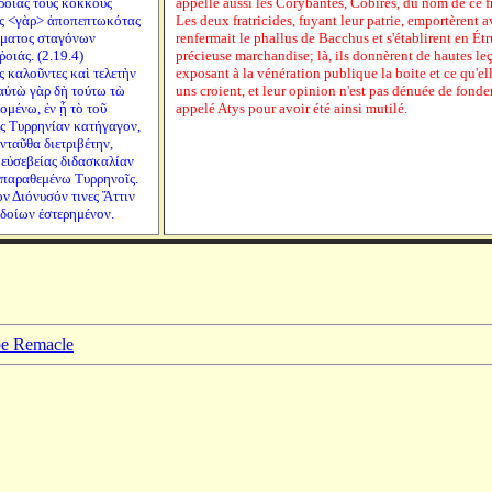
ῥοιᾶς τοὺς κόκκους
appelle aussi les Corybantes, Cobires, du nom de ce fr
ὺς <γὰρ> ἀποπεπτωκότας
Les deux fratricides, fuyant leur patrie, emportèrent a
αἵματος σταγόνων
renfermait le phallus de Bacchus et s'établirent en Étr
οιάς. (2.19.4)
précieuse marchandise; là, ils donnèrent de hautes le
 καλοῦντες καὶ τελετὴν
exposant à la vénération publique la boite et ce qu'el
αὐτὼ γὰρ δὴ τούτω τὼ
uns croient, et leur opinion n'est pas dénuée de fond
μένω, ἐν ᾗ τὸ τοῦ
appelé Atys pour avoir été ainsi mutilé.
ἰς Τυρρηνίαν κατήγαγον,
νταῦθα διετριβέτην,
 εὐσεβείας διδασκαλίαν
ν παραθεμένω Τυρρηνοῖς.
ὸν Διόνυσόν τινες Ἄττιν
ἰδοίων ἐστερημένον.
ppe Remacle