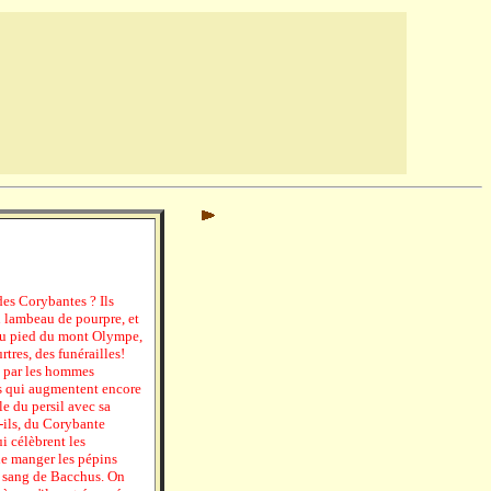
es Corybantes ? Ils
un lambeau de pourpre, et
, au pied du mont Olympe,
rtres, des funérailles!
s, par les hommes
es qui augmentent encore
ble du persil avec sa
t-ils, du Corybante
i célèbrent les
de manger les pépins
u sang de Bacchus. On