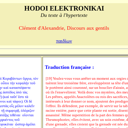
HODOI ELEKTRONIKAI
Du texte à l'hypertexte
Clément d'Alexandrie, Discours aux gentils
παιδίων
Traduction française :
καὶ Κορυβάντων ὄργια, τὸν
[19] Voulez-vous vous arrêter un moment aux orgies d
 οὗτοι τὴν κεφαλὴν τοῦ
tuèrent leur troisième frère, enveloppèrent sa tête d'
ην καὶ καταστέψαντε
le portèrent ainsi couronné, sur un bouclier d'airain
ῆς ἀσπίδος ὑπὸ τὰς
où ils l'ensevelirent. Voilà donc vos mystères, des meu
 (καὶ ταῦτ' ἔστι τὰ
Les prêtres, appelés Anactolètes ou rois des sacrifice
νοι καὶ τάφοι). Οἱ δὲ
intéressés à leur donner ce nom, ajoutent des prodig
λεστὰς οἷς μέλον καλεῖν
l'effroi. Ils défendent, par exemple, de servir sur la ta
ι τῇ συμφορᾷ, ὁλόριζον
racine entière, parce que cette plante est sortie, disen
πέζης τιθέναι· οἴονται
assassiné. Même superstition de la part des femmes qu
ορρυέντος τοῦ
Thesmophories; elles évitent, avec un soin extrême, 
εφυκέναι· ὥσπερ ἀμέλει
d'une grenade; elles croient que la grenade est née d