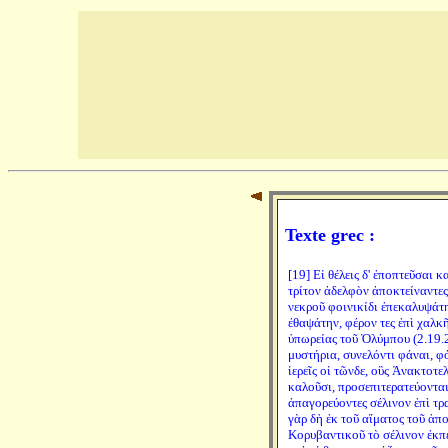
Texte grec :
[19] Εἰ θέλεις δ' ἐποπτεῦσαι 
τρίτον ἀδελφὸν ἀποκτείναντες
νεκροῦ φοινικίδι ἐπεκαλυψάτ
ἐθαψάτην, φέρον τες ἐπὶ χαλκ
ὑπωρείας τοῦ Ὀλύμπου (2.19.2)
μυστήρια, συνελόντι φάναι, φό
ἱερεῖς οἱ τῶνδε, οὓς Ἀνακτοτε
καλοῦσι, προσεπιτερατεύοντα
ἀπαγορεύοντες σέλινον ἐπὶ τρα
γὰρ δὴ ἐκ τοῦ αἵματος τοῦ ἀπ
Κορυβαντικοῦ τὸ σέλινον ἐκπ