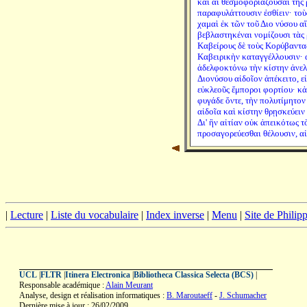
καὶ αἱ θεσμοφοριάζουσαι τῆς 
παραφυλάττουσιν ἐσθίειν· το
χαμαὶ ἐκ τῶν τοῦ Διο νύσου 
βεβλαστηκέναι νομίζουσι τὰς ῥ
Καβείρους δὲ τοὺς Κορύβαντας
Καβειρικὴν καταγγέλλουσιν· 
ἀδελφοκτόνω τὴν κίστην ἀνελο
Διονύσου αἰδοῖον ἀπέκειτο, ε
εὐκλεοῦς ἔμποροι φορτίου· κἀ
φυγάδε ὄντε, τὴν πολυτίμητον
αἰδοῖα καὶ κίστην θρῃσκεύει
Δι' ἣν αἰτίαν οὐκ ἀπεικότως τ
προσαγορεύεσθαι θέλουσιν, α
|
Lecture
|
Liste du vocabulaire
|
Index inverse
|
Menu
|
Site de Phili
UCL
|
FLTR
|
Itinera Electronica
|
Bibliotheca Classica Selecta (BCS)
|
Responsable académique :
Alain Meurant
Analyse, design et réalisation informatiques :
B. Maroutaeff
-
J. Schumacher
Dernière mise à jour : 26/02/2009