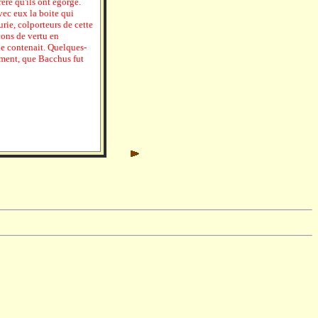
ère qu'ils ont égorgé.
vec eux la boite qui
urie, colporteurs de cette
çons de vertu en
le contenait. Quelques-
ement, que Bacchus fut