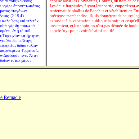
ῥοιᾶς τοὺς κόκκους
appelle aussi les Corybantes, Cobires, du nom de ce fr
ὺς <γὰρ> ἀποπεπτωκότας
Les deux fratricides, fuyant leur patrie, emportèrent a
αἵματος σταγόνων
renfermait le phallus de Bacchus et s'établirent en Étr
οιάς. (2.19.4)
précieuse marchandise; là, ils donnèrent de hautes le
 καλοῦντες καὶ τελετὴν
exposant à la vénération publique la boite et ce qu'el
αὐτὼ γὰρ δὴ τούτω τὼ
uns croient, et leur opinion n'est pas dénuée de fond
μένω, ἐν ᾗ τὸ τοῦ
appelé Atys pour avoir été ainsi mutilé.
ἰς Τυρρηνίαν κατήγαγον,
νταῦθα διετριβέτην,
 εὐσεβείας διδασκαλίαν
ν παραθεμένω Τυρρηνοῖς.
ὸν Διόνυσόν τινες Ἄττιν
ἰδοίων ἐστερημένον.
ppe Remacle