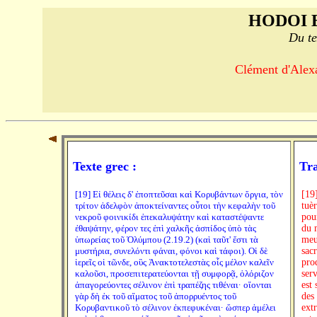
HODOI 
Du te
Clément d'Alexa
Texte grec :
Tra
[19] Εἰ θέλεις δ' ἐποπτεῦσαι καὶ Κορυβάντων ὄργια, τὸν
[19
τρίτον ἀδελφὸν ἀποκτείναντες οὗτοι τὴν κεφαλὴν τοῦ
tuè
νεκροῦ φοινικίδι ἐπεκαλυψάτην καὶ καταστέψαντε
pour
ἐθαψάτην, φέρον τες ἐπὶ χαλκῆς ἀσπίδος ὑπὸ τὰς
du 
ὑπωρείας τοῦ Ὀλύμπου (2.19.2) (καὶ ταῦτ' ἔστι τὰ
meu
μυστήρια, συνελόντι φάναι, φόνοι καὶ τάφοι). Οἱ δὲ
sac
ἱερεῖς οἱ τῶνδε, οὓς Ἀνακτοτελεστὰς οἷς μέλον καλεῖν
pro
καλοῦσι, προσεπιτερατεύονται τῇ συμφορᾷ, ὁλόριζον
serv
ἀπαγορεύοντες σέλινον ἐπὶ τραπέζης τιθέναι· οἴονται
est 
γὰρ δὴ ἐκ τοῦ αἵματος τοῦ ἀπορρυέντος τοῦ
des
Κορυβαντικοῦ τὸ σέλινον ἐκπεφυκέναι· ὥσπερ ἀμέλει
ext