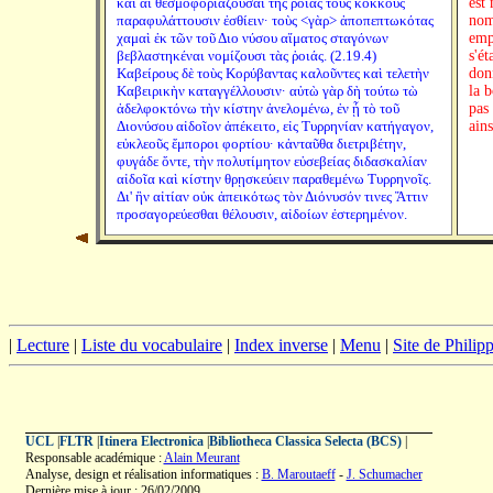
καὶ αἱ θεσμοφοριάζουσαι τῆς ῥοιᾶς τοὺς κόκκους
est
παραφυλάττουσιν ἐσθίειν· τοὺς <γὰρ> ἀποπεπτωκότας
nom 
χαμαὶ ἐκ τῶν τοῦ Διο νύσου αἵματος σταγόνων
emp
βεβλαστηκέναι νομίζουσι τὰς ῥοιάς. (2.19.4)
s'ét
Καβείρους δὲ τοὺς Κορύβαντας καλοῦντες καὶ τελετὴν
don
Καβειρικὴν καταγγέλλουσιν· αὐτὼ γὰρ δὴ τούτω τὼ
la b
ἀδελφοκτόνω τὴν κίστην ἀνελομένω, ἐν ᾗ τὸ τοῦ
pas
Διονύσου αἰδοῖον ἀπέκειτο, εἰς Τυρρηνίαν κατήγαγον,
ains
εὐκλεοῦς ἔμποροι φορτίου· κἀνταῦθα διετριβέτην,
φυγάδε ὄντε, τὴν πολυτίμητον εὐσεβείας διδασκαλίαν
αἰδοῖα καὶ κίστην θρῃσκεύειν παραθεμένω Τυρρηνοῖς.
Δι' ἣν αἰτίαν οὐκ ἀπεικότως τὸν Διόνυσόν τινες Ἄττιν
προσαγορεύεσθαι θέλουσιν, αἰδοίων ἐστερημένον.
|
Lecture
|
Liste du vocabulaire
|
Index inverse
|
Menu
|
Site de Phili
UCL
|
FLTR
|
Itinera Electronica
|
Bibliotheca Classica Selecta (BCS)
|
Responsable académique :
Alain Meurant
Analyse, design et réalisation informatiques :
B. Maroutaeff
-
J. Schumacher
Dernière mise à jour : 26/02/2009