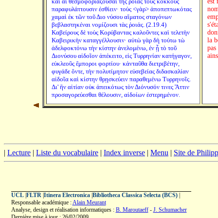
καὶ αἱ θεσμοφοριάζουσαι τῆς ῥοιᾶς τοὺς κόκκους
est
παραφυλάττουσιν ἐσθίειν· τοὺς <γὰρ> ἀποπεπτωκότας
nom 
χαμαὶ ἐκ τῶν τοῦ Διο νύσου αἵματος σταγόνων
emp
βεβλαστηκέναι νομίζουσι τὰς ῥοιάς. (2.19.4)
s'ét
Καβείρους δὲ τοὺς Κορύβαντας καλοῦντες καὶ τελετὴν
don
Καβειρικὴν καταγγέλλουσιν· αὐτὼ γὰρ δὴ τούτω τὼ
la b
ἀδελφοκτόνω τὴν κίστην ἀνελομένω, ἐν ᾗ τὸ τοῦ
pas
Διονύσου αἰδοῖον ἀπέκειτο, εἰς Τυρρηνίαν κατήγαγον,
ains
εὐκλεοῦς ἔμποροι φορτίου· κἀνταῦθα διετριβέτην,
φυγάδε ὄντε, τὴν πολυτίμητον εὐσεβείας διδασκαλίαν
αἰδοῖα καὶ κίστην θρῃσκεύειν παραθεμένω Τυρρηνοῖς.
Δι' ἣν αἰτίαν οὐκ ἀπεικότως τὸν Διόνυσόν τινες Ἄττιν
προσαγορεύεσθαι θέλουσιν, αἰδοίων ἐστερημένον.
|
Lecture
|
Liste du vocabulaire
|
Index inverse
|
Menu
|
Site de Phili
UCL
|
FLTR
|
Itinera Electronica
|
Bibliotheca Classica Selecta (BCS)
|
Responsable académique :
Alain Meurant
Analyse, design et réalisation informatiques :
B. Maroutaeff
-
J. Schumacher
Dernière mise à jour : 26/02/2009