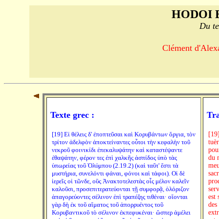
HODOI 
Du te
Clément d'Alexa
Texte grec :
Tra
[19] Εἰ θέλεις δ' ἐποπτεῦσαι καὶ Κορυβάντων ὄργια, τὸν
[19
τρίτον ἀδελφὸν ἀποκτείναντες οὗτοι τὴν κεφαλὴν τοῦ
tuè
νεκροῦ φοινικίδι ἐπεκαλυψάτην καὶ καταστέψαντε
pour
ἐθαψάτην, φέρον τες ἐπὶ χαλκῆς ἀσπίδος ὑπὸ τὰς
du 
ὑπωρείας τοῦ Ὀλύμπου (2.19.2) (καὶ ταῦτ' ἔστι τὰ
meu
μυστήρια, συνελόντι φάναι, φόνοι καὶ τάφοι). Οἱ δὲ
sac
ἱερεῖς οἱ τῶνδε, οὓς Ἀνακτοτελεστὰς οἷς μέλον καλεῖν
pro
καλοῦσι, προσεπιτερατεύονται τῇ συμφορᾷ, ὁλόριζον
serv
ἀπαγορεύοντες σέλινον ἐπὶ τραπέζης τιθέναι· οἴονται
est 
γὰρ δὴ ἐκ τοῦ αἵματος τοῦ ἀπορρυέντος τοῦ
des
Κορυβαντικοῦ τὸ σέλινον ἐκπεφυκέναι· ὥσπερ ἀμέλει
ext