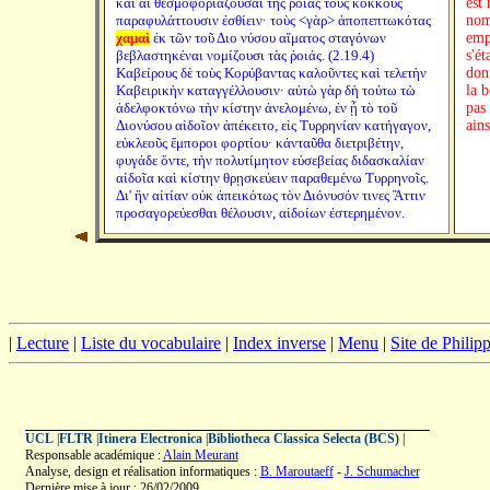
καὶ αἱ θεσμοφοριάζουσαι τῆς ῥοιᾶς τοὺς κόκκους
est
παραφυλάττουσιν ἐσθίειν· τοὺς <γὰρ> ἀποπεπτωκότας
nom 
χαμαὶ
ἐκ τῶν τοῦ Διο νύσου αἵματος σταγόνων
emp
βεβλαστηκέναι νομίζουσι τὰς ῥοιάς. (2.19.4)
s'ét
Καβείρους δὲ τοὺς Κορύβαντας καλοῦντες καὶ τελετὴν
don
Καβειρικὴν καταγγέλλουσιν· αὐτὼ γὰρ δὴ τούτω τὼ
la b
ἀδελφοκτόνω τὴν κίστην ἀνελομένω, ἐν ᾗ τὸ τοῦ
pas
Διονύσου αἰδοῖον ἀπέκειτο, εἰς Τυρρηνίαν κατήγαγον,
ains
εὐκλεοῦς ἔμποροι φορτίου· κἀνταῦθα διετριβέτην,
φυγάδε ὄντε, τὴν πολυτίμητον εὐσεβείας διδασκαλίαν
αἰδοῖα καὶ κίστην θρῃσκεύειν παραθεμένω Τυρρηνοῖς.
Δι' ἣν αἰτίαν οὐκ ἀπεικότως τὸν Διόνυσόν τινες Ἄττιν
προσαγορεύεσθαι θέλουσιν, αἰδοίων ἐστερημένον.
|
Lecture
|
Liste du vocabulaire
|
Index inverse
|
Menu
|
Site de Phili
UCL
|
FLTR
|
Itinera Electronica
|
Bibliotheca Classica Selecta (BCS)
|
Responsable académique :
Alain Meurant
Analyse, design et réalisation informatiques :
B. Maroutaeff
-
J. Schumacher
Dernière mise à jour : 26/02/2009