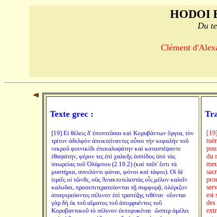
HODOI 
Du te
Clément d'Alexa
Texte grec :
Tra
[19] Εἰ θέλεις δ' ἐποπτεῦσαι καὶ Κορυβάντων ὄργια, τὸν
[19
τρίτον ἀδελφὸν ἀποκτείναντες οὗτοι τὴν κεφαλὴν τοῦ
tuè
νεκροῦ φοινικίδι ἐπεκαλυψάτην καὶ καταστέψαντε
pour
ἐθαψάτην, φέρον τες ἐπὶ χαλκῆς ἀσπίδος ὑπὸ τὰς
du 
ὑπωρείας τοῦ Ὀλύμπου (2.19.2) (καὶ ταῦτ' ἔστι τὰ
meu
μυστήρια, συνελόντι φάναι, φόνοι καὶ τάφοι). Οἱ δὲ
sac
ἱερεῖς οἱ τῶνδε, οὓς Ἀνακτοτελεστὰς οἷς μέλον καλεῖν
pro
καλοῦσι, προσεπιτερατεύονται τῇ συμφορᾷ, ὁλόριζον
serv
ἀπαγορεύοντες σέλινον ἐπὶ τραπέζης τιθέναι· οἴονται
est 
γὰρ δὴ ἐκ τοῦ αἵματος τοῦ ἀπορρυέντος τοῦ
des
Κορυβαντικοῦ τὸ σέλινον ἐκπεφυκέναι· ὥσπερ ἀμέλει
ext