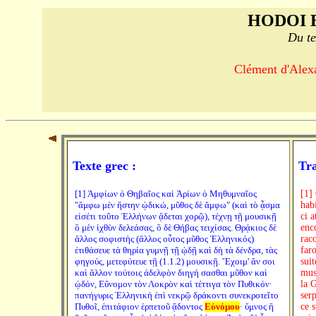
HODOI 
Du te
Clément d'Alexa
Texte grec :
Tra
[1] Ἀμφίων ὁ Θηβαῖος καὶ Ἀρίων ὁ Μηθυμναῖος
[1]
"ἄμφω μὲν ἤστην ᾠδικώ, μῦθος δὲ ἄμφω" (καὶ τὸ ᾆσμα
hab
εἰσέτι τοῦτο Ἑλλήνων ᾄδεται χορῷ), τέχνῃ τῇ μουσικῇ
ci a
ὃ μὲν ἰχθὺν δελεάσας, ὃ δὲ Θήβας τειχίσας. Θρᾴκιος δὲ
enc
ἄλλος σοφιστὴς (ἄλλος οὗτος μῦθος Ἑλληνικός)
rac
ἐτιθάσευε τὰ θηρία γυμνῇ τῇ ᾠδῇ καὶ δὴ τὰ δένδρα, τὰς
faro
φηγούς, μετεφύτευε τῇ (1.1.2) μουσικῇ. Ἔχοιμ' ἄν σοι
suit
καὶ ἄλλον τούτοις ἀδελφὸν διηγή σασθαι μῦθον καὶ
mus
ᾠδόν, Εὔνομον τὸν Λοκρὸν καὶ τέττιγα τὸν Πυθικόν·
la 
πανήγυρις Ἑλληνικὴ ἐπὶ νεκρῷ δράκοντι συνεκροτεῖτο
ser
Πυθοῖ, ἐπιτάφιον ἑρπετοῦ ᾄδοντος
Εὐνόμου
· ὕμνος ἢ
ce 