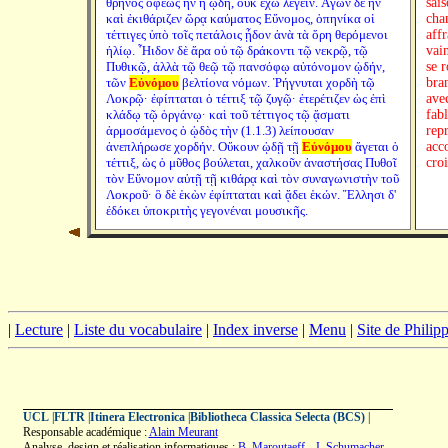
θρῆνος ὄφεως ἦν ἡ ᾠδή, οὐκ ἔχω λέγειν. Ἀγὼν δὲ ἦν
sais
καὶ ἐκιθάριζεν ὥρᾳ καύματος Εὔνομος, ὁπηνίκα οἱ
chan
τέττιγες ὑπὸ τοῖς πετάλοις ᾖδον ἀνὰ τὰ ὄρη θερόμενοι
aff
ἡλίῳ. Ἦιδον δὲ ἄρα οὐ τῷ δράκοντι τῷ νεκρῷ, τῷ
vai
Πυθικῷ, ἀλλὰ τῷ θεῷ τῷ πανσόφῳ αὐτόνομον ᾠδήν,
se 
τῶν
Εὐνόμου
βελτίονα νόμων. Ῥήγνυται χορδὴ τῷ
bra
Λοκρῷ· ἐφίπταται ὁ τέττιξ τῷ ζυγῷ· ἐτερέτιζεν ὡς ἐπὶ
avec
κλάδῳ τῷ ὀργάνῳ· καὶ τοῦ τέττιγος τῷ ᾄσματι
fab
ἁρμοσάμενος ὁ ᾠδὸς τὴν (1.1.3) λείπουσαν
rep
ἀνεπλήρωσε χορδήν. Οὔκουν ᾠδῇ τῇ
Εὐνόμου
ἄγεται ὁ
acco
τέττιξ, ὡς ὁ μῦθος βούλεται, χαλκοῦν ἀναστήσας Πυθοῖ
cro
τὸν Εὔνομον αὐτῇ τῇ κιθάρᾳ καὶ τὸν συναγωνιστὴν τοῦ
Λοκροῦ· ὃ δὲ ἑκὼν ἐφίπταται καὶ ᾄδει ἑκών. Ἕλλησι δ'
ἐδόκει ὑποκριτὴς γεγονέναι μουσικῆς.
|
Lecture
|
Liste du vocabulaire
|
Index inverse
|
Menu
|
Site de Phili
UCL
|
FLTR
|
Itinera Electronica
|
Bibliotheca Classica Selecta (BCS)
|
Responsable académique :
Alain Meurant
Analyse, design et réalisation informatiques :
B. Maroutaeff
-
J. Schumacher