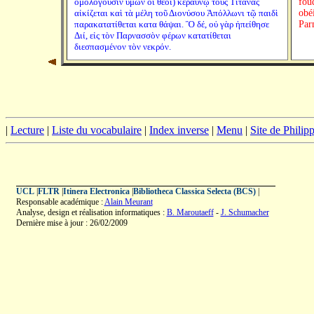
ὁμολογοῦσιν ὑμῶν οἱ θεοί) κεραυνῷ τοὺς Τιτᾶνας
fou
αἰκίζεται καὶ τὰ μέλη τοῦ Διονύσου Ἀπόλλωνι τῷ παιδὶ
obé
παρακατατίθεται κατα θάψαι. Ὃ δέ, οὐ γὰρ ἠπείθησε
Parn
Διί, εἰς τὸν Παρνασσὸν φέρων κατατίθεται
διεσπασμένον τὸν νεκρόν.
|
Lecture
|
Liste du vocabulaire
|
Index inverse
|
Menu
|
Site de Phili
UCL
|
FLTR
|
Itinera Electronica
|
Bibliotheca Classica Selecta (BCS)
|
Responsable académique :
Alain Meurant
Analyse, design et réalisation informatiques :
B. Maroutaeff
-
J. Schumacher
Dernière mise à jour : 26/02/2009