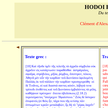
HODOI 
Du te
Clément d'Alexa
Texte grec :
Tra
[18] Καὶ τῆσδε ὑμῖν τῆς τελετῆς τὰ ἀχρεῖα σύμβολα οὐκ
[18
ἀχρεῖον εἰς κατάγνωσιν παραθέσθαι· ἀστράγαλος,
pas 
σφαῖρα, στρόβιλος, μῆλα, ῥόμβος, ἔσοπτρον, πόκος.
sab
Ἀθηνᾶ μὲν οὖν τὴν καρδίαν τοῦ Διονύσου ὑφελομένη
qui
Παλλὰς ἐκ τοῦ πάλλειν τὴν καρδίαν προσηγορεύθη· οἱ
Pall
δὲ Τιτᾶνες, οἱ καὶ διασπά σαντες αὐτόν, λέβητά τινα
cœu
τρίποδι ἐπιθέντες καὶ τοῦ Διονύσου ἐμβαλόντες τὰ μέλη,
jet
καθήψουν πρότερον· ἔπειτα ὀβελίσκοις (2.18.2)
boui
περιπείραντες "ὑπείρεχον Ἡφαίστοιο." Ζεὺς δὲ ὕστερον
Jupi
ἐπιφανείς (εἰ θεὸς ἦν, τάχα που τῆς κνίσης τῶν
fum
ὀπτωμένων κρεῶν μεταλαβών, ἧς δὴ τὸ "γέρας λαχεῖν"
s'h