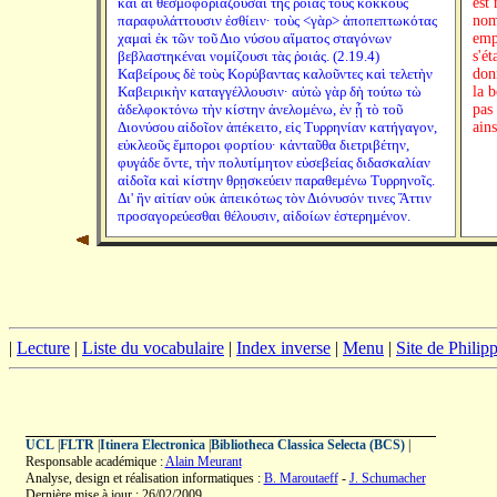
καὶ αἱ θεσμοφοριάζουσαι τῆς ῥοιᾶς τοὺς κόκκους
est
παραφυλάττουσιν ἐσθίειν· τοὺς <γὰρ> ἀποπεπτωκότας
nom 
χαμαὶ ἐκ τῶν τοῦ Διο νύσου αἵματος σταγόνων
emp
βεβλαστηκέναι νομίζουσι τὰς ῥοιάς. (2.19.4)
s'ét
Καβείρους δὲ τοὺς Κορύβαντας καλοῦντες καὶ τελετὴν
don
Καβειρικὴν καταγγέλλουσιν· αὐτὼ γὰρ δὴ τούτω τὼ
la b
ἀδελφοκτόνω τὴν κίστην ἀνελομένω, ἐν ᾗ τὸ τοῦ
pas
Διονύσου αἰδοῖον ἀπέκειτο, εἰς Τυρρηνίαν κατήγαγον,
ains
εὐκλεοῦς ἔμποροι φορτίου· κἀνταῦθα διετριβέτην,
φυγάδε ὄντε, τὴν πολυτίμητον εὐσεβείας διδασκαλίαν
αἰδοῖα καὶ κίστην θρῃσκεύειν παραθεμένω Τυρρηνοῖς.
Δι' ἣν αἰτίαν οὐκ ἀπεικότως τὸν Διόνυσόν τινες Ἄττιν
προσαγορεύεσθαι θέλουσιν, αἰδοίων ἐστερημένον.
|
Lecture
|
Liste du vocabulaire
|
Index inverse
|
Menu
|
Site de Phili
UCL
|
FLTR
|
Itinera Electronica
|
Bibliotheca Classica Selecta (BCS)
|
Responsable académique :
Alain Meurant
Analyse, design et réalisation informatiques :
B. Maroutaeff
-
J. Schumacher
Dernière mise à jour : 26/02/2009