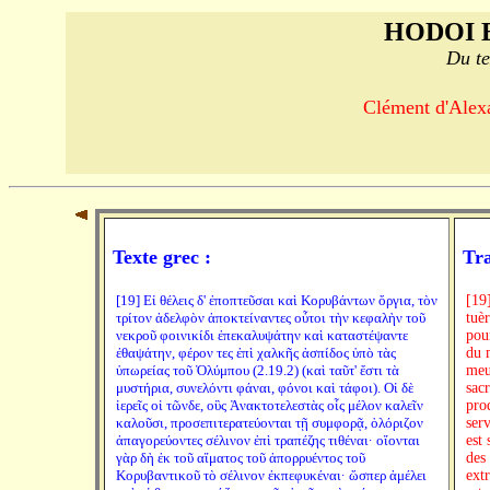
HODOI 
Du te
Clément d'Alexa
Texte grec :
Tra
[19] Εἰ θέλεις δ' ἐποπτεῦσαι καὶ Κορυβάντων ὄργια, τὸν
[19
τρίτον ἀδελφὸν ἀποκτείναντες οὗτοι τὴν κεφαλὴν τοῦ
tuè
νεκροῦ φοινικίδι ἐπεκαλυψάτην καὶ καταστέψαντε
pour
ἐθαψάτην, φέρον τες ἐπὶ χαλκῆς ἀσπίδος ὑπὸ τὰς
du 
ὑπωρείας τοῦ Ὀλύμπου (2.19.2) (καὶ ταῦτ' ἔστι τὰ
meu
μυστήρια, συνελόντι φάναι, φόνοι καὶ τάφοι). Οἱ δὲ
sac
ἱερεῖς οἱ τῶνδε, οὓς Ἀνακτοτελεστὰς οἷς μέλον καλεῖν
pro
καλοῦσι, προσεπιτερατεύονται τῇ συμφορᾷ, ὁλόριζον
serv
ἀπαγορεύοντες σέλινον ἐπὶ τραπέζης τιθέναι· οἴονται
est 
γὰρ δὴ ἐκ τοῦ αἵματος τοῦ ἀπορρυέντος τοῦ
des
Κορυβαντικοῦ τὸ σέλινον ἐκπεφυκέναι· ὥσπερ ἀμέλει
ext