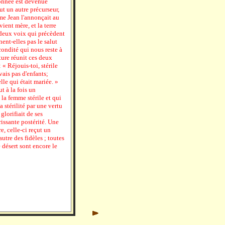
ndonnée est devenue
ut un autre précurseur,
me Jean l'annonçait au
vient mère, et la terre
 deux voix qui précèdent
nent-elles pas le salut
écondité qui nous reste à
iture réunit ces deux
 « Réjouis-toi, stérile
vais pas d'enfants;
le qui était mariée. »
 à la fois un
 la femme stérile et qui
a stérilité par une vertu
glorifiait de ses
rissante postérité. Une
re, celle-ci reçut un
autre des fidèles ; toutes
e désert sont encore le