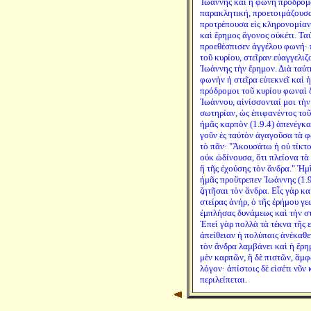
Ἰωάννης καὶ ἡ φωνὴ πρόδρομ
παρακλητική, προετοιμάζουσα
προτρέπουσα εἰς κληρονομίαν 
καὶ ἔρημος ἄγονος οὐκέτι. Τα
προεθέσπισεν ἀγγέλου φωνή· 
τοῦ κυρίου, στεῖραν εὐαγγελι
Ἰωάννης τὴν ἔρημον. Διὰ ταύτ
φωνὴν ἡ στεῖρα εὐτεκνεῖ καὶ 
πρόδρομοι τοῦ κυρίου φωναὶ 
Ἰωάννου, αἰνίσσονταί μοι τὴ
σωτηρίαν, ὡς ἐπιφανέντος τοῦ
ἡμᾶς καρπὸν (1.9.4) ἀπενέγκ
γοῦν ἐς ταὐτὸν ἀγαγοῦσα τὰ 
τὸ πᾶν· "Ἀκουσάτω ἡ οὐ τίκτ
οὐκ ὠδίνουσα, ὅτι πλείονα τὰ
ἢ τῆς ἐχούσης τὸν ἄνδρα." Ἡμῖ
ἡμᾶς προὔτρεπεν Ἰωάννης (1.9
ζητῆσαι τὸν ἄνδρα. Εἷς γὰρ καὶ
στείρας ἀνήρ, ὁ τῆς ἐρήμου γε
ἐμπλήσας δυνάμεως καὶ τὴν στ
Ἐπεὶ γὰρ πολλὰ τὰ τέκνα τῆς ε
ἀπείθειαν ἡ πολύπαις ἀνέκαθε
τὸν ἄνδρα λαμβάνει καὶ ἡ ἔρη
μὲν καρπῶν, ἣ δὲ πιστῶν, ἄμφ
λόγον· ἀπίστοις δὲ εἰσέτι νῦν 
περιλείπεται.