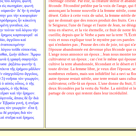
ος τοῦ λόγου, φωνὴ
l'héritage céleste. Par elle, la créature stérile et aba
 εἰς σωτηρίαν, φωνὴ
féconde. Fécondité prédite par la voix de l'ange, qui f
οὐρανῶν· δι' ἣν ἡ στεῖρα
annonçant la bonne nouvelle à la femme stérile, com
ύτην μοι τὴν κυοφορίαν
désert. Grâce à cette voix de salut, la femme stérile de
πρόδρομος ἦν κἀκείνη
qui ne donnait que des ronces produit des fruits. Ces
ζομένη γυναῖκα, ὡς
le Seigneur, l'une de l'ange et l'autre de Jean, ne désig
ην τοίνυν τοῦ λόγου τὴν
tenu en réserve, et la vie éternelle, ce fruit de notre f
ἡ ἔρημος καρποφορεῖ· αἱ
cueillir, depuis que le Verbe a paru sur la terre ?L'Écr
δύο, ἀγγέλου καὶ
voix et nous explique tout le mystère par ces paroles :
ν ἐναποκειμένην
qui n'enfantes pas ; Pousse des cris de joie, toi qui n'a
 λόγου τοῦδε εὐτεκνίας
l'épouse abandonnée est devenue plus féconde que cel
ασθαι, ζωὴν ἀίδιον. Ἄμφω
L'ange nous annonce un époux ; Jean nous montre tout
φωνὰ ἡ γραφὴ σαφηνίζει
cultivateur et un époux ; car c'est le même qui épouse
ουσα· ῥηξάτω φωνὴν ἡ
cultive la terre abandonnée, fécondant et le désert et l
 τέκνα τῆς ἐρήμου μᾶλλον
toute divine. La femme libre, je veux dire l'épouse, se 
ν εὐηγγελίζετο ἄγγελος,
nombreux enfants, mais son infidélité lui a ravi sa flo
.5) νοῆσαι τὸν γεωργόν,
autre épouse restait stérile, une terre restait sans cultu
 ὁ αὐτὸς οὗτος, ὁ τῆς
cultivateur, celle-là un époux. L'une donne du fruit, l'
ωργός, ὁ τῆς θείας
deux fécondées par la vertu du Verbe. La stérilité et l
εῖραν καὶ τὴν ἔρημον.
partage de ceux qui restent dans leur incrédulité.
ὐγενοῦς, ἄπαις δὲ ἦν διὰ
ν Ἑβραία γυνή, ἡ στεῖρα
μος τὸν γεωργόν· εἶτα ἣ
ω δὲ μητέρες διὰ τὸν
καὶ στεῖρα καὶ ἔρημος