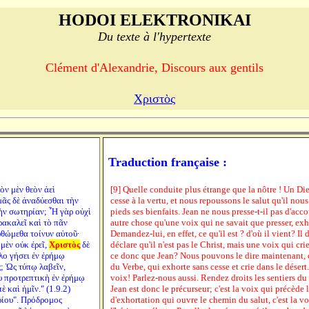
HODOI ELEKTRONIKAI
Du texte à l'hypertexte
Clément d'Alexandrie, Discours aux gentils
Χριστὸς
Traduction française :
τὸν μὲν θεὸν ἀεὶ
[9] Quelle conduite plus étrange que la nôtre ! Un Di
μᾶς δὲ ἀναδύεσθαι τὴν
cesse à la vertu, et nous repoussons le salut qu'il nou
ὴν σωτηρίαν; Ἦ γὰρ οὐχὶ
pieds ses bienfaits. Jean ne nous presse-t-il pas d'accou
ρακαλεῖ καὶ τὸ πᾶν
autre chose qu'une voix qui ne savait que presser, ex
υθώμεθα τοίνυν αὐτοῦ·
Demandez-lui, en effet, ce qu'il est ? d'où il vient? Il di
 μὲν οὐκ ἐρεῖ,
Χριστὸς
δὲ
déclare qu'il n'est pas le Christ, mais une voix qui crie
λο γήσει ἐν ἐρήμῳ
ce donc que Jean? Nous pouvons le dire maintenant, c
; Ὡς τύπῳ λαβεῖν,
du Verbe, qui exhorte sans cesse et crie dans le déser
υ προτρεπτικὴ ἐν ἐρήμῳ
voix! Parlez-nous aussi. Rendez droits les sentiers du 
 καὶ ἡμῖν." (1.9.2)
Jean est donc le précurseur; c'est la voix qui précède l
υρίου". Πρόδρομος
d'exhortation qui ouvre le chemin du salut, c'est la v