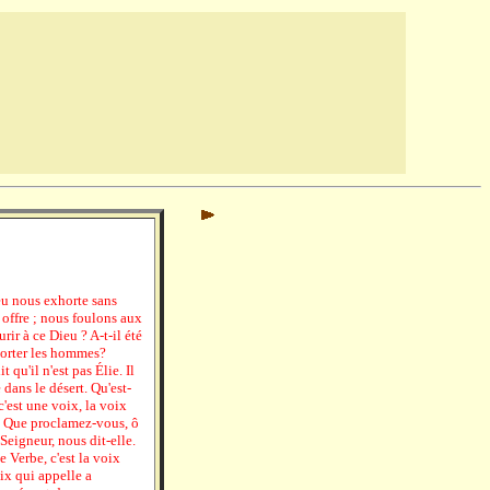
eu nous exhorte sans
s offre ; nous foulons aux
rir à ce Dieu ? A-t-il été
horter les hommes?
t qu'il n'est pas Élie. Il
 dans le désert. Qu'est-
'est une voix, la voix
t. Que proclamez-vous, ô
Seigneur, nous dit-elle.
e Verbe, c'est la voix
oix qui appelle a