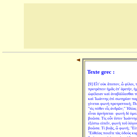
Texte grec :
[9] Εἶτ' οὐκ ἄτοπον, ὦ φίλοι, 
προτρέπειν ἡμᾶς ἐπ' ἀρετήν, ἡ
ὠφέλειαν καὶ ἀναβάλλεσθαι τ
καὶ Ἰωάννης ἐπὶ σωτηρίαν πα
γίνεται φωνὴ προτρεπτική; Π
"τίς πόθεν εἶς ἀνδρῶν;" Ἠλίας
εἶναι ἀρνήσεται· φωνὴ δὲ ὁμο
βοῶσα. Τίς οὖν ἔστιν Ἰωάννης
ἐξέστω εἰπεῖν, φωνὴ τοῦ λόγο
βοῶσα. Τί βοᾷς, ὦ φωνή; "Εἰπὲ
"Εὐθείας ποιεῖτε τὰς ὁδοὺς κ