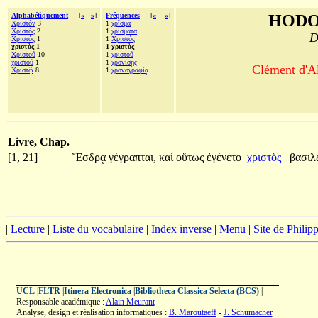
Alphabétiquement
[
«
»
]
Fréquences
[
«
»
]
HODO
Χριστόν
3
1
χρῖσμα
Χριστὸς
2
1
χρίσματα
D
Χριστός
1
1
Χριστός
χριστὸς 1
1 χριστὸς
Χριστοῦ
10
1
χριστοῦ
χριστοῦ
1
1
χρονίσῃς
Clément d'Al
Χριστῷ
8
1
χρονογραφίᾳ
Livre, Chap.
[1, 21]
Ἔσδρᾳ
γέγραπται,
καὶ
οὕτως
ἐγένετο
χριστὸς
βασιλ
|
Lecture
|
Liste du vocabulaire
|
Index inverse
|
Menu
|
Site de Phili
UCL
|
FLTR
|
Itinera Electronica
|
Bibliotheca Classica Selecta (BCS)
|
Responsable académique :
Alain Meurant
Analyse, design et réalisation informatiques :
B. Maroutaeff
-
J. Schumacher