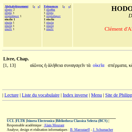
Alphabétiquement
[
«
»
]
Fréquences
[
«
»
]
HODO
οἴησιν
2
1
οἴεσθαι
οἴησις
1
1
οἴησις
D
οἰησισόφων
1
1
οἰησισόφων
οἰκεῖα 1
1 οἰκεῖα
οἰκεία
1
1
οἰκεία
οἰκείᾳ
1
1
οἰκείᾳ
Clément d'Al
οἰκεῖν
1
1
οἰκεῖν
Livre, Chap.
[1, 13]
αἰῶνος
ἡ
ἀλήθεια
συναγαγεῖν
τὰ
οἰκεῖα
σπέρματα,
κ
|
Lecture
|
Liste du vocabulaire
|
Index inverse
|
Menu
|
Site de Phili
UCL
|
FLTR
|
Itinera Electronica
|
Bibliotheca Classica Selecta (BCS)
|
Responsable académique :
Alain Meurant
Analyse, design et réalisation informatiques :
B. Maroutaeff
-
J. Schumacher