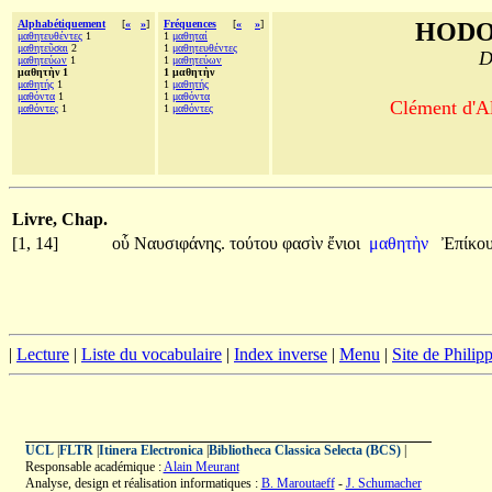
Alphabétiquement
[
«
»
]
Fréquences
[
«
»
]
HODO
μαθητευθέντες
1
1
μαθηταί
μαθητεῦσαι
2
1
μαθητευθέντες
D
μαθητεύων
1
1
μαθητεύων
μαθητὴν 1
1 μαθητὴν
μαθητής
1
1
μαθητής
μαθόντα
1
1
μαθόντα
Clément d'Al
μαθόντες
1
1
μαθόντες
Livre, Chap.
[1, 14]
οὗ
Ναυσιφάνης.
τούτου
φασὶν
ἔνιοι
μαθητὴν
Ἐπίκο
|
Lecture
|
Liste du vocabulaire
|
Index inverse
|
Menu
|
Site de Phili
UCL
|
FLTR
|
Itinera Electronica
|
Bibliotheca Classica Selecta (BCS)
|
Responsable académique :
Alain Meurant
Analyse, design et réalisation informatiques :
B. Maroutaeff
-
J. Schumacher