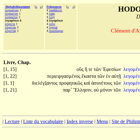
Alphabétiquement
[
«
»
]
Fréquences
[
«
»
]
HODO
λεγομένοις
1
4
λαμβάνειν
λεγόμενον
1
4
λαὸς
D
λεγόμενος
2
4
λέγῃ
λεγομένων 4
4 λεγομένων
λέγοντα
1
4
λέξις
λέγονται
3
4
λῃσταί
Clément d'Al
λέγοντας
1
4
Λυκούργου
Livre, Chap.
[1, 15]
οὓς
ἥ
τε
τῶν
Ἐφεσίων
λεγομέ
[1, 22]
περιειργασμένος
ἕκαστα
τῶν
ἐν
αὐτῇ
λεγομέν
[1, 1]
διελέγξαντος
προφητικῶς
καὶ
ἀσυνέτους
τῶν
λεγομέ
[1, 21]
παρ´
Ἕλλησιν,
οὐ
μόνον
τῶν
λεγομέ
|
Lecture
|
Liste du vocabulaire
|
Index inverse
|
Menu
|
Site de Phili