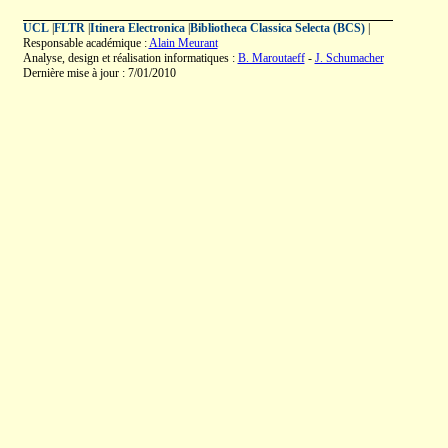
UCL
|
FLTR
|
Itinera Electronica
|
Bibliotheca Classica Selecta (BCS)
|
Responsable académique :
Alain Meurant
Analyse, design et réalisation informatiques :
B. Maroutaeff
-
J. Schumacher
Dernière mise à jour : 7/01/2010