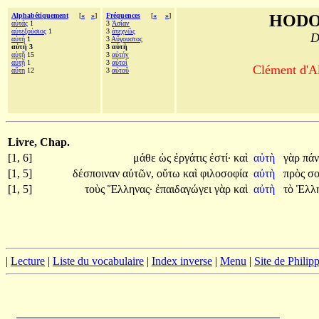
Alphabétiquement
[
«
»
]
Fréquences
[
«
»
]
HODO
αὐτάς
1
3
Ἀσίαν
αὐτεξούσιος
1
3
ἀτεχνῶς
D
αὐτή
1
3
Αὔγουστος
αὐτὴ 3
3 αὐτὴ
αὐτῇ
15
3
αὐτήν
αὑτῇ
1
3
αὐτοὶ
Clément d'Al
αὕτη
12
3
αὑτοῦ
Livre, Chap.
[1, 6]
μάθε
ὡς
ἐργάτις
ἐστί·
καὶ
αὐτὴ
γὰρ
πά
[1, 5]
δέσποιναν
αὐτῶν,
οὕτω
καὶ
φιλοσοφία
αὐτὴ
πρὸς
σο
[1, 5]
τοὺς
Ἕλληνας·
ἐπαιδαγώγει
γὰρ
καὶ
αὐτὴ
τὸ
Ἑλλ
|
Lecture
|
Liste du vocabulaire
|
Index inverse
|
Menu
|
Site de Phili