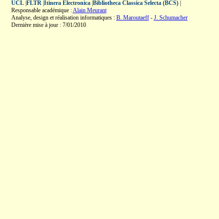
UCL
|
FLTR
|
Itinera Electronica
|
Bibliotheca Classica Selecta (BCS)
|
Responsable académique :
Alain Meurant
Analyse, design et réalisation informatiques :
B. Maroutaeff
-
J. Schumacher
Dernière mise à jour : 7/01/2010