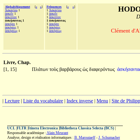
Alphabétiquement
[
«
»
]
Fréquences
[
«
»
]
HODO
Ἀσκανίου
1
1
Ἀσκανίου
ἀσκεῖν
1
1
ἀσκεῖν
D
ἄσκεπτον
1
1
ἄσκεπτον
ἀσκήσαντας 1
1 ἀσκήσαντας
ἀσκήσει
1
1
ἀσκήσει
ἀσκήσεις
1
1
ἀσκήσεις
Clément d'Al
ἀσκήσεως
1
1
ἀσκήσεως
Livre, Chap.
[1, 15]
Πλάτων
τοὺς
βαρβάρους
ὡς
διαφερόντως
ἀσκήσαντα
|
Lecture
|
Liste du vocabulaire
|
Index inverse
|
Menu
|
Site de Phili
UCL
|
FLTR
|
Itinera Electronica
|
Bibliotheca Classica Selecta (BCS)
|
Responsable académique :
Alain Meurant
Analyse, design et réalisation informatiques :
B. Maroutaeff
-
J. Schumacher