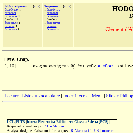
Alphabétiquement
[
«
»
]
Fréquences
[
«
»
]
HODO
ἀκουόντων
1
1
ἀκουόντων
ἀκούουσι
1
1
ἀκούουσι
D
ἀκούουσιν
1
1
ἀκούουσιν
ἀκοῦσαι 1
1 ἀκοῦσαι
ἀκούσαντα
1
1
ἀκούσαντα
ἀκούσας
1
1
ἀκούσας
Clément d'Al
ἀκουσάτω
1
1
ἀκουσάτω
Livre, Chap.
[1, 10]
μόνος
ἀκροατὴς
εὑρεθῇ.
ἔστι
γοῦν
ἀκοῦσαι
καὶ
Πιν
|
Lecture
|
Liste du vocabulaire
|
Index inverse
|
Menu
|
Site de Phili
UCL
|
FLTR
|
Itinera Electronica
|
Bibliotheca Classica Selecta (BCS)
|
Responsable académique :
Alain Meurant
Analyse, design et réalisation informatiques :
B. Maroutaeff
-
J. Schumacher