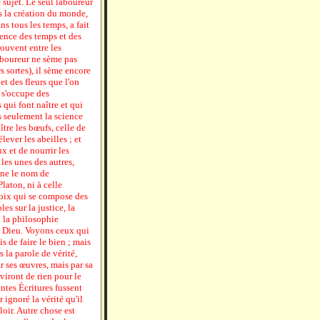
 sujet. Le seul laboureur
s la création du monde,
ns tous les temps, a fait
rence des temps et des
trouvent entre les
aboureur ne sème pas
s sortes), il sème encore
et des fleurs que l'on
i s'occupe des
 qui font naître et qui
as seulement la science
aître les bœufs, celle de
lever les abeilles ; et
x et de nourrir les
les unes des autres,
onne le nom de
Platon, ni à celle
choix qui se compose des
s sur la justice, la
à la philosophie
de Dieu. Voyons ceux qui
is de faire le bien ; mais
 la parole de vérité,
r ses œuvres, mais par sa
viront de rien pour le
aintes Écritures fussent
r ignoré la vérité qu'il
uloir. Autre chose est