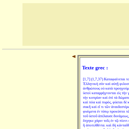
Texte grec :
[1,7] (1,7,37) Καταφαίνεται τ
Ἑλληνικὴ σὺν καὶ αὐτῇ φιλοσο
ἀνθρώπους οὐ κατὰ προηγούμε
ὑετοὶ καταρρήγνυνται εἰς τὴν 
τὴν κοπρίαν καὶ ἐπὶ τὰ δώματ
καὶ πόα καὶ πυρός, φύεται δὲ
συκῆ καὶ εἴ τι τῶν ἀναιδεστέρ
φυόμενα ἐν τύπῳ προκύπτει τῶ
τοῦ ὑετοῦ ἀπέλαυσε δυνάμεως,
ἔσχηκε χάριν τοῖς ἐν τῷ πίονι
ἢ ἀποτιλθέντα. καὶ δὴ κἀνταῦ