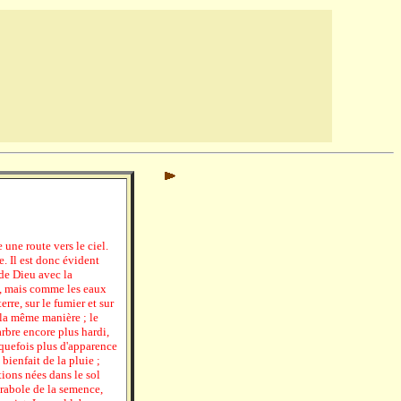
ne route vers le ciel.
e. Il est donc évident
de Dieu avec la
, mais comme les eaux
rre, sur le fumier et sur
 la même manière ; le
arbre encore plus hardi,
lquefois plus d'apparence
bienfait de la pluie ;
ions nées dans le sol
parabole de la semence,