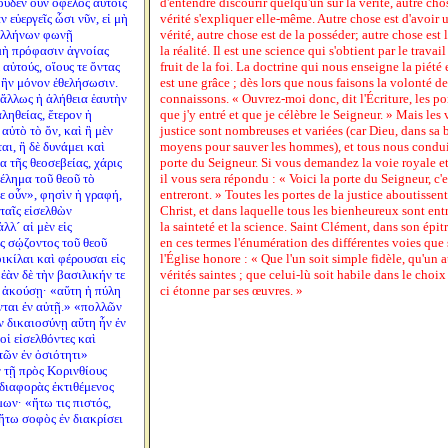
 οὐδὲν οὖν ὄφελος αὐτοῖς
d'entendre discourir quelqu'un sur la vérité, autre cho
ν εὐεργεῖς ὦσι νῦν, εἰ μὴ
vérité s'expliquer elle-même. Autre chose est d'avoir 
 Ἑλλήνων φωνῇ
vérité, autre chose est de la posséder; autre chose est 
μὴ πρόφασιν ἀγνοίας
la réalité. Il est une science qui s'obtient par le travail
αὐτούς, οἵους τε ὄντας
fruit de la foi. La doctrine qui nous enseigne la piété
 ἢν μόνον ἐθελήσωσιν.
est une grâce ; dès lors que nous faisons la volonté d
, ἄλλως ἡ ἀλήθεια ἑαυτὴν
connaissons. « Ouvrez-moi donc, dit l'Écriture, les port
ληθείας, ἕτερον ἡ
que j'y entré et que je célèbre le Seigneur. » Mais les
αὐτὸ τὸ ὄν, καὶ ἣ μὲν
justice sont nombreuses et variées (car Dieu, dans sa 
αι, ἣ δὲ δυνάμει καὶ
moyens pour sauver les hommes), et tous nous conduise
α τῆς θεοσεβείας, χάρις
porte du Seigneur. Si vous demandez la voie royale 
θέλημα τοῦ θεοῦ τὸ
il vous sera répondu : « Voici la porte du Seigneur, c'e
ε οὖν», φησὶν ἡ γραφή,
entreront. » Toutes les portes de la justice aboutissen
ὐταῖς εἰσελθὼν
Christ, et dans laquelle tous les bienheureux sont ent
λ´ αἱ μὲν εἰς
la sainteté et la science. Saint Clément, dans son épit
ς σῴζοντος τοῦ θεοῦ
en ces termes l'énumération des différentes voies que
οικίλαι καὶ φέρουσαι εἰς
l'Église honore : « Que l'un soit simple fidèle, qu'un 
 ἐὰν δὲ τὴν βασιλικήν τε
vérités saintes ; que celui-lù soit habile dans le choix
, ἀκούσῃ· «αὕτη ἡ πύλη
ci étonne par ses œuvres. »
ονται ἐν αὐτῇ.» «πολλῶν
ν δικαιοσύνῃ αὕτη ἦν ἐν
οἱ εἰσελθόντες καὶ
τῶν ἐν ὁσιότητι»
 τῇ πρὸς Κορινθίους
 διαφορὰς ἐκτιθέμενος
ων· «ἤτω τις πιστός,
 ἤτω σοφὸς ἐν διακρίσει
»