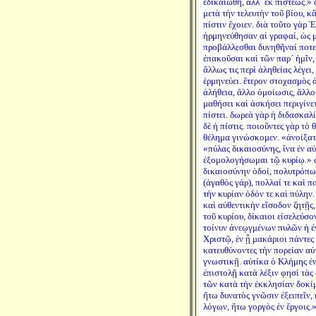
ἐδικαιώθη, ἀλλ´ ἐκ πίστεως.»
μετὰ τὴν τελευτὴν τοῦ βίου, κἂ
πίστιν ἔχοιεν. διὰ τοῦτο γὰρ
ἡρμηνεύθησαν αἱ γραφαί, ὡς 
προβάλλεσθαι δυνηθῆναί ποτε 
ἐπακοῦσαι καὶ τῶν παρ´ ἡμῖν,
ἄλλως τις περὶ ἀληθείας λέγει
ἑρμηνεύει. ἕτερον στοχασμὸς ἀ
ἀλήθεια, ἄλλο ὁμοίωσις, ἄλλο 
μαθήσει καὶ ἀσκήσει περιγίνετ
πίστει. δωρεὰ γὰρ ἡ διδασκαλί
δὲ ἡ πίστις. ποιοῦντες γὰρ τὸ 
θέλημα γινώσκομεν. «ἀνοίξατ
«πύλας δικαιοσύνης, ἵνα ἐν α
ἐξομολογήσωμαι τῷ κυρίῳ.» ἀλ
δικαιοσύνην ὁδοί, πολυτρόπω
(ἀγαθὸς γάρ), πολλαί τε καὶ π
τὴν κυρίαν ὁδόν τε καὶ πύλην.
καὶ αὐθεντικὴν εἴσοδον ζητῇς
τοῦ κυρίου, δίκαιοι εἰσελεύσ
τοίνυν ἀνεῳγμένων πυλῶν ἡ ἐ
Χριστῷ, ἐν ᾗ μακάριοι πάντες 
κατευθύνοντες τὴν πορείαν αὐ
γνωστικῇ. αὐτίκα ὁ Κλήμης ἐν
ἐπιστολῇ κατὰ λέξιν φησὶ τὰς
τῶν κατὰ τὴν ἐκκλησίαν δοκίμ
ἤτω δυνατὸς γνῶσιν ἐξειπεῖν,
λόγων, ἤτω γοργὸς ἐν ἔργοις.