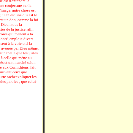
se est d'entendre la
une conjecture sur la
l'image, autre chose est
 ; il en est une qui est le
 est un don, comme la foi
e Dieu, nous la
es de la justice, afin
 voies qui mènent à la
bonté, emploie divers
nt à la voie et à la
et avouée par Dieu même,
st par elle que les justes
t à celle qui mène au
rés et ont marché selon
re aux Corinthiens, fait
 suivent ceux que
autre sacheexpliquer les
 des paroles ; que celui-