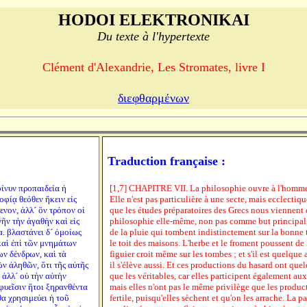
HODOI ELEKTRONIKAI
Du texte à l'hypertexte
Clément d'Alexandrie, Les Stromates, livre I
διεφθαρμένων
Traduction française :
οίνυν προπαιδεία ἡ
[1,7] CHAPITRE VII. La philosophie ouvre à l'homme u
φίᾳ θεόθεν ἥκειν εἰς
Elle n'est pas particulière à une secte, mais ecclectiqu
νον, ἀλλ´ ὃν τρόπον οἱ
que les études préparatoires des Grecs nous viennent 
γῆν τὴν ἀγαθὴν καὶ εἰς
philosophie elle-même, non pas comme but principal
α. βλαστάνει δ´ ὁμοίως
de la pluie qui tombent indistinctement sur la bonne te
 καὶ ἐπὶ τῶν μνημάτων
le toit des maisons. L'herbe et le froment poussent de
ων δένδρων, καὶ τὰ
figuier croit même sur les tombes ; et s'il est quelque 
ν ἀληθῶν, ὅτι τῆς αὐτῆς
il s'élève aussi. Et ces productions du hasard ont que
 ἀλλ´ οὐ τὴν αὐτὴν
que les véritables, car elles participent également aux 
 φυεῖσιν ἤτοι ξηρανθέντα
mais elles n'ont pas le même privilège que les product
θα χρησιμεύει ἡ τοῦ
fertile, puisqu'elles sèchent et qu'on les arrache. La 