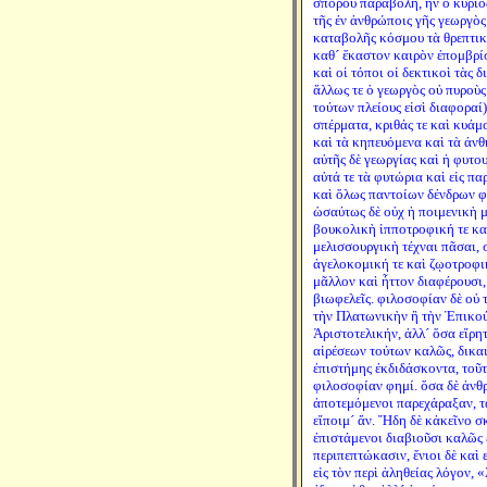
σπόρου παραβολή, ἣν ὁ κύριος
τῆς ἐν ἀνθρώποις γῆς γεωργὸς
καταβολῆς κόσμου τὰ θρεπτικ
καθ´ ἕκαστον καιρὸν ἐπομβρίσ
καὶ οἱ τόποι οἱ δεκτικοὶ τὰς 
ἄλλως τε ὁ γεωργὸς οὐ πυροὺς
τούτων πλείους εἰσὶ διαφοραί)
σπέρματα, κριθάς τε καὶ κυάμ
καὶ τὰ κηπευόμενα καὶ τὰ ἀνθ
αὐτῆς δὲ γεωργίας καὶ ἡ φυτου
αὐτά τε τὰ φυτώρια καὶ εἰς πα
καὶ ὅλως παντοίων δένδρων φ
ὡσαύτως δὲ οὐχ ἡ ποιμενικὴ μ
βουκολικὴ ἱπποτροφική τε κα
μελισσουργικὴ τέχναι πᾶσαι, σ
ἀγελοκομική τε καὶ ζῳοτροφι
μᾶλλον καὶ ἧττον διαφέρουσι,
βιωφελεῖς. φιλοσοφίαν δὲ οὐ 
τὴν Πλατωνικὴν ἢ τὴν Ἐπικού
Ἀριστοτελικήν, ἀλλ´ ὅσα εἴρη
αἱρέσεων τούτων καλῶς, δικα
ἐπιστήμης ἐκδιδάσκοντα, τοῦ
φιλοσοφίαν φημί. ὅσα δὲ ἀν
ἀποτεμόμενοι παρεχάραξαν, τα
εἴποιμ´ ἄν. Ἤδη δὲ κἀκεῖνο σ
ἐπιστάμενοι διαβιοῦσι καλῶς ε
περιπεπτώκασιν, ἔνιοι δὲ καὶ
εἰς τὸν περὶ ἀληθείας λόγον,