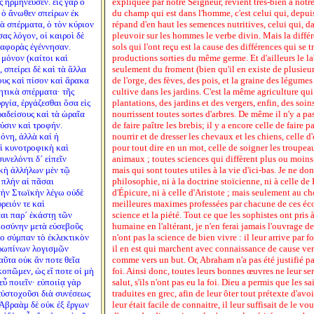
 ἡρμήνευσεν. εἷς γὰρ ὁ
expliquée par notre Seigneur, revient très-bien à notre
 ὁ ἄνωθεν σπείρων ἐκ
du champ qui est dans l'homme, c'est celui qui, depui
ὰ σπέρματα, ὁ τὸν κύριον
répand d'en haut les semences nutritives, celui qui, da
ας λόγον, οἱ καιροὶ δὲ
pleuvoir sur les hommes le verbe divin. Mais la diffé
διαφορὰς ἐγέννησαν.
sols qui l'ont reçu est la cause des différences qui se 
 μόνον (καίτοι καὶ
productions sorties du même germe. Et d'ailleurs le l
, σπείρει δὲ καὶ τὰ ἄλλα
seulement du froment (bien qu'il en existe de plusieur
ους καὶ πίσον καὶ ἄρακα
de l'orge, des fèves, des pois, et la graine des légumes 
ητικὰ σπέρματα· τῆς
cultive dans les jardins. C'est la même agriculture qu
ργία, ἐργάζεσθαι ὅσα εἰς
plantations, des jardins et des vergers, enfin, des soins
ραδείσους καὶ τὰ ὡραῖα
nourrissent toutes sortes d'arbres. De même il n'y a p
ύσιν καὶ τροφήν.
de faire paître les brebis; il y a encore celle de faire p
όνη, ἀλλὰ καὶ ἡ
nourrir et de dresser les chevaux et les chiens, celle d'é
ὶ κυνοτροφικὴ καὶ
pour tout dire en un mot, celle de soigner les troupeau
υνελόντι δ´ εἰπεῖν
animaux ; toutes sciences qui diffèrent plus ou moins 
κὴ ἀλλήλων μὲν τῷ
mais qui sont toutes utiles à la vie d'ici-bas. Je ne d
 πλὴν αἱ πᾶσαι
philosophie, ni à la doctrine stoïcienne, ni à celle de 
τὴν Στωϊκὴν λέγω οὐδὲ
d'Épicure, ni à celle d'Aristote ; mais seulement au 
ρειόν τε καὶ
meilleures maximes professées par chacune de ces école
ται παρ´ ἑκάστῃ τῶν
science et la piété. Tout ce que les sophistes ont pris 
ιοσύνην μετὰ εὐσεβοῦς
humaine en l'altérant, je n'en ferai jamais l'ouvrage 
το σύμπαν τὸ ἐκλεκτικὸν
n'ont pas la science de bien vivre : il leur arrive par fo
θρωπίνων λογισμῶν
il en est qui marchent avec connaissance de cause vers
ῦτα οὐκ ἄν ποτε θεῖα
comme vers un but. Or, Abraham n'a pas été justifié pa
κοπῶμεν, ὡς εἴ ποτε οἱ μὴ
foi. Ainsi donc, toutes leurs bonnes œuvres ne leur ser
ὖ ποιεῖν· εὐποιίᾳ γὰρ
salut, s'ils n'ont pas eu la foi. Dieu a permis que les s
 εὐστοχοῦσι διὰ συνέσεως
traduites en grec, afin de leur ôter tout prétexte d'avoi
 «Ἀβραὰμ δὲ οὐκ ἐξ ἔργων
leur était facile de connaitre, il leur suffisait de le vo