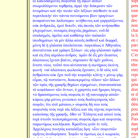
οἱ κακοδαίμονες σοφισταὶ τῇ σφῶν αὐτῶν
soph
στωμυλλόμενοι τερθρείᾳ, ἀμφὶ τὴν διάκρισιν τῶν
pend
ὀνομάτων καὶ τὴν ποιὰν τῶν λέξεων σύνθεσίν τε καὶ
tou
περιπλοκὴν τὸν πάντα πονούμενοι βίον τρυγόνων
que 
ἀναφαίνονται λαλίστεροι· κνήθοντες καὶ γαργαλίζοντες
des
οὐκ ἀνδρικῶς, ἐμοὶ δοκεῖν, τὰς ἀκοὰς τῶν κνήσασθαι
non 
γλιχομένων, ποταμὸς ἀτεχνῶς ῥημάτων, νοῦ δὲ
chau
σταλαγμός. ἀμέλει καὶ καθάπερ τῶν παλαιῶν
la l
ὑποδημάτων τὰ μὲν ἄλλα αὐτοῖς ἀσθενεῖ καὶ διαρρεῖ,
en 
μόνη δὲ ἡ γλῶσσα ὑπολείπεται. παγκάλως ὁ Ἀθηναῖος
par
ἀποτείνεται καὶ γράφει Σόλων· εἰς γὰρ γλῶσσαν ὁρᾶτε
vous
καὶ εἰς ἔπη αἱμύλου ἀνδρός· ὑμῶν δὲ εἷς μὲν ἕκαστος
C'e
ἀλώπεκος ἴχνεσι βαίνει, σύμπασιν δὲ ὑμῖν χαῦνος
ren
ἔνεστι νόος. τοῦτό που αἰνίσσεται ἡ σωτήριος ἐκείνη
tête
φωνή· «αἱ ἀλώπεκες φωλεοὺς ἔχουσιν, ὁ δὲ υἱὸς τοῦ
ent
ἀνθρώπου οὐκ ἔχει ποῦ τὴν κεφαλὴν κλίνῃ·» μόνῳ γάρ,
repo
οἶμαι, τῷ πιστεύοντι, διακεκριμένῳ τέλεον τῶν ἄλλων
qui 
τῶν πρὸς τῆς γραφῆς θηρίων εἰρημένων, ἐπαναπαύεται
pénè
τὸ κεφάλαιον τῶν ὄντων, ὁ χρηστὸς καὶ ἥμερος λόγος,
don
«ὁ δρασσόμενος τοὺς σοφοὺς ἐν τῇ πανουργίᾳ αὐτῶν·
et d
κύριος γὰρ μόνος γινώσκει τοὺς διαλογισμοὺς τῶν
dér
σοφῶν, ὅτι εἰσὶ μάταιοι,» σοφοὺς δή που τοὺς
dés
σοφιστὰς τοὺς περὶ τὰς λέξεις καὶ τὰς τέχνας περιττοὺς
pou
καλούσης τῆς γραφῆς. ὅθεν οἱ Ἕλληνες καὶ αὐτοὶ τοὺς
poè
περὶ ὁτιοῦν πολυπράγμονας σοφοὺς ἅμα καὶ σοφιστὰς
Par
παρωνύμως κεκλήκασι. Κρατῖνος γοῦν ἐν τοῖς
dan
Ἀρχιλόχοις ποιητὰς καταλέξας ἔφη· οἷον σοφιστῶν
soph
σμῆνος ἀνεδιφήσατε. Ἰοφῶν τε ὁμοίως ὡς ὁ κωμικὸς
exem