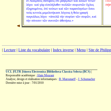
ἐν Αὐλῳδοῖς σατύροις ἐπὶ ῥαψῳδῶν καὶ ἄλλων τινῶν
l'Éc
λέγει· καὶ γὰρ εἰσελήλυθεν πολλῶν σοφιστῶν ὄχλος
reje
ἐξηρτυμένος. ἐπὶ τούτων καὶ τῶν παραπλησίων ὅσοι
τοὺς κενοὺς μεμελετήκασι λόγους ἡ θεία γραφὴ
παγκάλως λέγει· «ἀπολῶ τὴν σοφίαν τῶν σοφῶν, καὶ
τὴν σύνεσιν τῶν συνετῶν ἀθετήσω.»
|
Lecture
|
Liste du vocabulaire
|
Index inverse
|
Menu
|
Site de Phili
UCL
|
FLTR
|
Itinera Electronica
|
Bibliotheca Classica Selecta (BCS)
|
Responsable académique :
Alain Meurant
Analyse, design et réalisation informatiques :
B. Maroutaeff
-
J. Schumacher
Dernière mise à jour : 7/01/2010