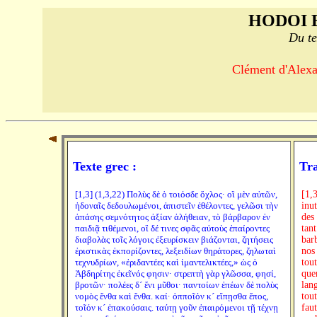
HODOI 
Du te
Clément d'Alexan
Texte grec :
Tra
[1,3] (1,3,22) Πολὺς δὲ ὁ τοιόσδε ὄχλος· οἳ μὲν αὐτῶν,
[1,
ἡδοναῖς δεδουλωμένοι, ἀπιστεῖν ἐθέλοντες, γελῶσι τὴν
inu
ἁπάσης σεμνότητος ἀξίαν ἀλήθειαν, τὸ βάρβαρον ἐν
des 
παιδιᾷ τιθέμενοι, οἳ δέ τινες σφᾶς αὐτοὺς ἐπαίροντες
tan
διαβολὰς τοῖς λόγοις ἐξευρίσκειν βιάζονται, ζητήσεις
bar
ἐριστικὰς ἐκπορίζοντες, λεξειδίων θηράτορες, ζηλωταὶ
nos 
τεχνυδρίων, «ἐριδαντέες καὶ ἱμαντελικτέες,» ὡς ὁ
tout
Ἀβδηρίτης ἐκεῖνός φησιν· στρεπτὴ γὰρ γλῶσσα, φησί,
que
βροτῶν· πολέες δ´ ἔνι μῦθοι· παντοίων ἐπέων δὲ πολὺς
lang
νομὸς ἔνθα καὶ ἔνθα. καί· ὁπποῖόν κ´ εἴπῃσθα ἔπος,
tout
τοῖόν κ´ ἐπακούσαις. ταύτῃ γοῦν ἐπαιρόμενοι τῇ τέχνῃ
fau