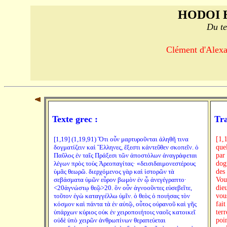
HODOI 
Du te
Clément d'Alexan
Texte grec :
Tra
[1,19] (1,19,91) Ὅτι οὖν μαρτυροῦνται ἀληθῆ τινα
[1,
δογματίζειν καὶ Ἕλληνες, ἔξεστι κἀντεῦθεν σκοπεῖν. ὁ
que
Παῦλος ἐν ταῖς Πράξεσι τῶν ἀποστόλων ἀναγράφεται
par
λέγων πρὸς τοὺς Ἀρεοπαγίτας· «δεισιδαιμονεστέρους
dog
ὑμᾶς θεωρῶ. διερχόμενος γὰρ καὶ ἱστορῶν τὰ
des
σεβάσματα ὑμῶν εὗρον βωμὸν ἐν ᾧ ἀνεγέγραπτο·
Vous
<20ἀγνώστῳ θεῷ>20. ὃν οὖν ἀγνοοῦντες εὐσεβεῖτε,
die
τοῦτον ἐγὼ καταγγέλλω ὑμῖν. ὁ θεὸς ὁ ποιήσας τὸν
vou
κόσμον καὶ πάντα τὰ ἐν αὐτῷ, οὗτος οὐρανοῦ καὶ γῆς
fait
ὑπάρχων κύριος οὐκ ἐν χειροποιήτοις ναοῖς κατοικεῖ
ter
οὐδὲ ὑπὸ χειρῶν ἀνθρωπίνων θεραπεύεται
poi