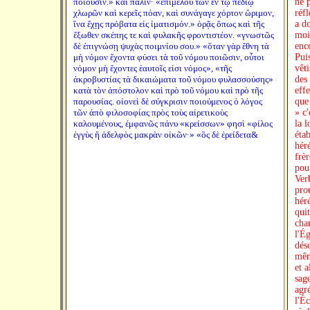
ποιοῦσιν.» καὶ πάλιν· «ἐπιμελοῦ τῶν ἐν τῷ πεδίῳ
ne 
χλωρῶν καὶ κερεῖς πόαν, καὶ συνάγαγε χόρτον ὥριμον,
réf
ἵνα ἔχῃς πρόβατα εἰς ἱματισμόν.» ὁρᾷς ὅπως καὶ τῆς
a do
ἔξωθεν σκέπης τε καὶ φυλακῆς φροντιστέον. «γνωστῶς
mois
δὲ ἐπιγνώσῃ ψυχὰς ποιμνίου σου.» «ὅταν γὰρ ἔθνη τὰ
enco
μὴ νόμον ἔχοντα φύσει τὰ τοῦ νόμου ποιῶσιν, οὗτοι
Puis
νόμον μὴ ἔχοντες ἑαυτοῖς εἰσι νόμος», «τῆς
vêt
ἀκροβυστίας τὰ δικαιώματα τοῦ νόμου φυλασσούσης»
des
κατὰ τὸν ἀπόστολον καὶ πρὸ τοῦ νόμου καὶ πρὸ τῆς
effe
παρουσίας. οἱονεὶ δὲ σύγκρισιν ποιούμενος ὁ λόγος
que
τῶν ἀπὸ φιλοσοφίας πρὸς τοὺς αἱρετικοὺς
» c'
καλουμένους, ἐμφανῶς πάνυ «κρείσσων» φησὶ «φίλος
la l
ἐγγὺς ἢ ἀδελφὸς μακρὰν οἰκῶν·» «ὃς δὲ ἐρείδετα&
éta
hér
frèr
pour
Ver
pro
héré
quit
cha
l'Ég
dés
même
et a
sage
agré
l'Éc