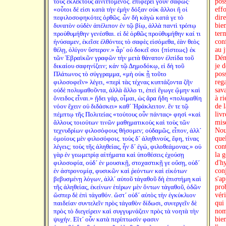
τοὺς ἐκλεκτοὺς αἰνιττόμενος. ἐπιφέρει γοῦν σαφῶς·
poss
«οὗτοι δέ εἰσι κατὰ τὴν ἐμὴν δόξαν οὐκ ἄλλοι ἢ οἱ
effo
πεφιλοσοφηκότες ὀρθῶς. ὧν δὴ κἀγὼ κατά γε τὸ
dir
δυνατὸν οὐδὲν ἀπέλιπον ἐν τῷ βίῳ, ἀλλὰ παντὶ τρόπῳ
bien
προὐθυμήθην γενέσθαι. εἰ δὲ ὀρθῶς προὐθυμήθην καί τι
ter
ἠνύσαμεν, ἐκεῖσε ἐλθόντες τὸ σαφὲς εἰσόμεθα, ἐὰν θεὸς
con
θέλῃ, ὀλίγον ὕστερον.» ἆρ´ οὐ δοκεῖ σοι {πίστεως} ἐκ
au j
τῶν Ἑβραϊκῶν γραφῶν τὴν μετὰ θάνατον ἐλπίδα τοῦ
Dém
δικαίου σαφηνίζειν; κἀν τῷ Δημοδόκῳ, εἰ δὴ τοῦ
je 
Πλάτωνος τὸ σύγγραμμα, «μὴ οὐκ ᾖ τοῦτο
pos
φιλοσοφεῖν» λέγει, «περὶ τὰς τέχνας κυπτάζοντα ζῆν
reg
οὐδὲ πολυμαθοῦντα, ἀλλὰ ἄλλο τι, ἐπεὶ ἔγωγε ᾤμην καὶ
sav
ὄνειδος εἶναι.» ᾔδει γάρ, οἶμαι, ὡς ἄρα ἤδη «πολυμαθίη
à r
νόον ἔχειν οὐ διδάσκει» καθ´ Ἡράκλειτον. ἔν τε τῷ
de 
πέμπτῳ τῆς Πολιτείας «τούτους οὖν πάντας» φησὶ «καὶ
livr
ἄλλους τοιούτων τινῶν μαθηματικοὺς καὶ τοὺς τῶν
mis
τεχνυδρίων φιλοσόφους θήσομεν; οὐδαμῶς, εἶπον, ἀλλ´
Nou
ὁμοίους μὲν φιλοσόφοις. τοὺς δ´ ἀληθινούς, ἔφη, τίνας
que
λέγεις; τοὺς τῆς ἀληθείας, ἦν δ´ ἐγώ, φιλοθεάμονας.» οὐ
cont
γὰρ ἐν γεωμετρίᾳ αἰτήματα καὶ ὑποθέσεις ἐχούσῃ
la 
φιλοσοφία, οὐδ´ ἐν μουσικῇ, στοχαστικῇ γε οὔσῃ, οὐδ´
d'h
ἐν ἀστρονομίᾳ, φυσικῶν καὶ ῥεόντων καὶ εἰκότων
con
βεβυσμένῃ λόγων, ἀλλ´ αὐτοῦ τἀγαθοῦ δὴ ἐπιστήμη καὶ
s'ap
τῆς ἀληθείας, ἐκείνων ἑτέρων μὲν ὄντων τἀγαθοῦ, ὁδῶν
prob
ὥσπερ δὲ ἐπὶ τἀγαθόν. ὥστ´ οὐδ´ αὐτὸς τὴν ἐγκύκλιον
véri
παιδείαν συντελεῖν πρὸς τἀγαθὸν δίδωσι, συνεργεῖν δὲ
qui
πρὸς τὸ διεγείρειν καὶ συγγυμνάζειν πρὸς τὰ νοητὰ τὴν
nom
ψυχήν. Εἴτ´ οὖν κατὰ περίπτωσίν φασιν
bien