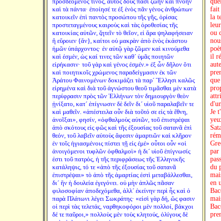
προσδεόμενός τινος, αὐτὸς δοὺς πᾶσι ζωὴν καὶ πνοὴν
quel
καὶ τὰ πάντα· ἐποίησέ τε ἐξ ἑνὸς πᾶν γένος ἀνθρώπων
fait
κατοικεῖν ἐπὶ παντὸς προσώπου τῆς γῆς, ὁρίσας
la t
προστεταγμένους καιροὺς καὶ τὰς ὁροθεσίας τῆς
leur
κατοικίας αὐτῶν, ζητεῖν τὸ θεῖον, εἰ ἄρα ψηλαφήσειαν
ou d
ἢ εὕροιεν {ἄν}, καίτοι οὐ μακρὰν ἀπὸ ἑνὸς ἑκάστου
nou
ἡμῶν ὑπάρχοντος· ἐν αὐτῷ γὰρ ζῶμεν καὶ κινούμεθα
poè
καὶ ἐσμέν, ὡς καί τινες τῶν καθ´ ὑμᾶς ποιητῶν
il 
εἰρήκασιν· τοῦ γὰρ καὶ γένος ἐσμέν.» ἐξ ὧν δῆλον ὅτι
aut
καὶ ποιητικοῖς χρώμενος παραδείγμασιν ἐκ τῶν
pre
Ἀράτου Φαινομένων δοκιμάζει τὰ παρ´ Ἕλλησι καλῶς
que
εἰρημένα καὶ διὰ τοῦ ἀγνώστου θεοῦ τιμᾶσθαι μὲν κατὰ
prop
περίφρασιν πρὸς τῶν Ἑλλήνων τὸν δημιουργὸν θεὸν
att
ᾐνίξατο, κατ´ ἐπίγνωσιν δὲ δεῖν δι´ υἱοῦ παραλαβεῖν τε
d'u
καὶ μαθεῖν. «ἀπέστειλα οὖν διὰ τοῦτό σε εἰς τὰ ἔθνη,
Je t
ἀνοῖξαι», φησίν, «ὀφθαλμοὺς αὐτῶν, τοῦ ἐπιστρέψαι
yeux
ἀπὸ σκότους εἰς φῶς καὶ τῆς ἐξουσίας τοῦ σατανᾶ ἐπὶ
Sata
θεόν, τοῦ λαβεῖν αὐτοὺς ἄφεσιν ἁμαρτιῶν καὶ κλῆρον
rémi
ἐν τοῖς ἡγιασμένοις πίστει τῇ εἰς ἐμέ» οὗτοι οὖν «οἱ
Gre
ἀνοιγόμενοι τυφλῶν ὀφθαλμοὶ» ἡ δι´ υἱοῦ ἐπίγνωσίς
par 
ἐστι τοῦ πατρός, ἡ τῆς περιφράσεως τῆς Ἑλληνικῆς
pass
κατάληψις, τό τε «ἀπὸ τῆς ἐξουσίας τοῦ σατανᾶ
du 
ἐπιστρέψαι» τὸ ἀπὸ τῆς ἁμαρτίας ἐστὶ μεταβάλλεσθαι,
mai
δι´ ἣν ἡ δουλεία ἐγεγόνει. οὐ μὴν ἁπλῶς πᾶσαν
en 
φιλοσοφίαν ἀποδεχόμεθα, ἀλλ´ ἐκείνην περὶ ἧς καὶ ὁ
Bac
παρὰ Πλάτωνι λέγει Σωκράτης· «εἰσὶ γὰρ δή, ὥς φασιν
mai
οἱ περὶ τὰς τελετάς, ναρθηκοφόροι μὲν πολλοί, βάκχοι
Bac
δέ τε παῦροι,» πολλοὺς μὲν τοὺς κλητούς, ὀλίγους δὲ
pre