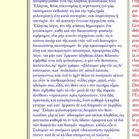
ἀποφθέγξασθαί τινα τῆς ἀληθοῦς φιλοσοφίας τοὺς
l'e
Ἕλληνας, θείας οἰκονομίας ἡ περίπτωσις (οὐ γὰρ
sont
ταὐτόματον ἐκθειάσει τις διὰ τὴν πρὸς ἡμᾶς
par
φιλοτιμίαν), εἴτε κατὰ συντυχίαν, οὐκ ἀπρονόητος ἡ
des 
συντυχία· εἴτ´ αὖ φυσικὴν ἔννοιαν ἐσχηκέναι τοὺς
sép
Ἕλληνας λέγοι, τὸν τῆς φύσεως δημιουργὸν ἕνα
Grec
γινώσκομεν, καθὸ καὶ τὴν δικαιοσύνην φυσικὴν
deho
εἰρήκαμεν, εἴτε μὴν κοινὸν ἐσχηκέναι νοῦν, τίς ὁ
natu
τούτου πατὴρ καὶ τῆς κατὰ «τὴν τοῦ νοῦ διανομὴν»
pour
δικαιοσύνης σκοπήσωμεν. ἂν γὰρ προαναφώνησίν τις
reç
εἴπῃ καὶ συνεκφώνησιν αἰτιάσηται, προφητείας εἴδη
est 
λέγει. ναὶ μὴν κατ´ ἔμφασιν ἀληθείας ἄλλοι θέλουσιν
la n
εἰρῆσθαί τινα τοῖς φιλοσόφοις. ὁ μὲν οὖν θεσπέσιος
cho
ἀπόστολος ἐφ´ ἡμῶν γράφει· «βλέπομεν γὰρ νῦν ὡς δι´
veu
ἐσόπτρου», κατ´ ἀνάκλασιν ἐπ´ αὐτοῦ ἑαυτοὺς
vér
γινώσκοντες κἀκ τοῦ ἐν ἡμῖν θείου τὸ ποιητικὸν αἴτιον
dit
ὡς οἷόν τε συνθεωροῦντες· «εἶδες γάρ», φησί, «τὸν
mir
ἀδελφόν σου, εἶδες τὸν θεόν σου.» τὸν σωτῆρα οἶμαι
Die
θεὸν εἰρῆσθαι ἡμῖν τὰ νῦν· μετὰ δὲ τὴν τῆς σαρκὸς
même
ἀπόθεσιν «πρόσωπον πρὸς πρόσωπον», τότε ἤδη
l'Éc
ὁριστικῶς καὶ καταληπτικῶς, ὅταν καθαρὰ ἡ καρδία
avi
γένηται. καὶ κατ´ ἔμφασιν δὲ καὶ διάφασιν οἱ ἀκριβῶς
aur
παρ´ Ἕλλησι φιλοσοφήσαντες διορῶσι τὸν θεόν·
verr
τοιαῦται γὰρ αἱ κατ´ ἀδυναμίαν φαντασίαι ἀληθείας, ὡς
per
φαντασία καθορᾷ τὰ ἐν τοῖς ὕδασιν ὁρώμενα καὶ τὰ διὰ
le p
τῶν διαφανῶν καὶ διαυγῶν σωμάτων. καλῶς οὖν ὁ
ont
Σολομὼν «ὁ σπείρων» φησὶ «δικαιοσύνην ἐργάζεται
d'o
πίστιν. εἰσὶ δὲ οἱ τὰ ἴδια σπείροντες οἳ πλείονα
ima