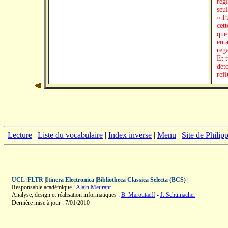
règl
seul
« F
cet
que
en a
reg
Et t
dét
ref
|
Lecture
|
Liste du vocabulaire
|
Index inverse
|
Menu
|
Site de Phili
UCL
|
FLTR
|
Itinera Electronica
|
Bibliotheca Classica Selecta (BCS)
|
Responsable académique :
Alain Meurant
Analyse, design et réalisation informatiques :
B. Maroutaeff
-
J. Schumacher
Dernière mise à jour : 7/01/2010