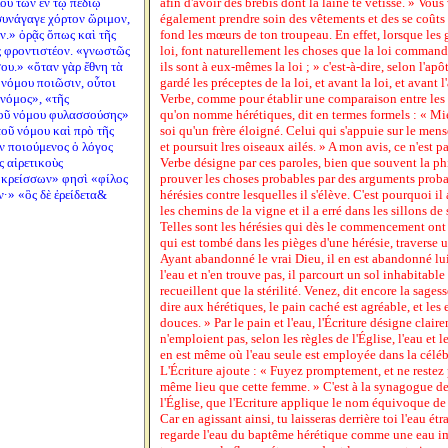
λοῦ τῶν ἐν τῷ πεδίῳ
afin d'avoir des brebis dont la laine te vêtisse. » Vous
συνάγαγε χόρτον ὥριμον,
également prendre soin des vêtements et des se coûts 
όν.» ὁρᾷς ὅπως καὶ τῆς
fond les mœurs de ton troupeau. En effet, lorsque les 
ς φροντιστέον. «γνωστῶς
loi, font naturellement les choses que la loi commande
ου.» «ὅταν γὰρ ἔθνη τὰ
ils sont à eux-mêmes la loi ; » c'est-à-dire, selon l'apôt
 νόμου ποιῶσιν, οὗτοι
gardé les préceptes de la loi, et avant la loi, et avant l
 νόμος», «τῆς
Verbe, comme pour établir une comparaison entre les
τοῦ νόμου φυλασσούσης»
qu'on nomme hérétiques, dit en termes formels : « Mi
οῦ νόμου καὶ πρὸ τῆς
soi qu'un frère éloigné. Celui qui s'appuie sur le mens
ιν ποιούμενος ὁ λόγος
et poursuit lres oiseaux ailés. » A mon avis, ce n'est p
ς αἱρετικοὺς
Verbe désigne par ces paroles, bien que souvent la p
«κρείσσων» φησὶ «φίλος
prouver les choses probables par des arguments probab
·» «ὃς δὲ ἐρείδετα&
hérésies contre lesquelles il s'élève. C'est pourquoi il 
les chemins de la vigne et il a erré dans les sillons d
Telles sont les hérésies qui dès le commencement ont 
qui est tombé dans les pièges d'une hérésie, traverse u
Ayant abandonné le vrai Dieu, il en est abandonné lu
l'eau et n'en trouve pas, il parcourt un sol inhabitable 
recueillent que la stérilité. Venez, dit encore la sagess
dire aux hérétiques, le pain caché est agréable, et les
douces. » Par le pain et l'eau, l'Écriture désigne clair
n'emploient pas, selon les règles de l'Église, l'eau et l
en est même où l'eau seule est employée dans la célébr
L'Écriture ajoute : « Fuyez promptement, et ne restez
même lieu que cette femme. » C'est à la synagogue de
l'Église, que l'Ecriture applique le nom équivoque de li
Car en agissant ainsi, tu laisseras derrière toi l'eau ét
regarde l'eau du baptême hérétique comme une eau imp