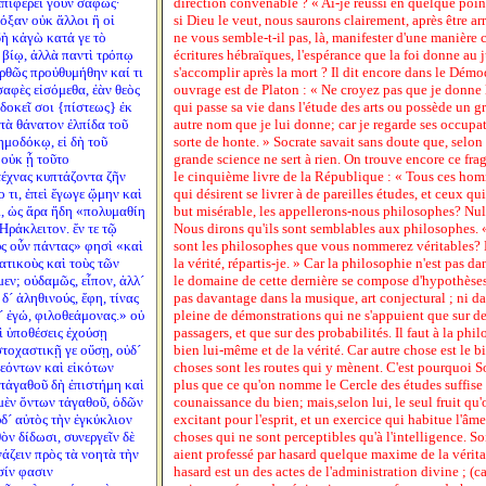
 ἐπιφέρει γοῦν σαφῶς·
direction convenable ? « Ai-je réussi en quelque point
δόξαν οὐκ ἄλλοι ἢ οἱ
si Dieu le veut, nous saurons clairement, après être ar
ὴ κἀγὼ κατά γε τὸ
ne vous semble-t-il pas, là, manifester d'une manière c
 βίῳ, ἀλλὰ παντὶ τρόπῳ
écritures hébraïques, l'espérance que la foi donne au j
ὀρθῶς προὐθυμήθην καί τι
s'accomplir après la mort ? Il dit encore dans le Démod
σαφὲς εἰσόμεθα, ἐὰν θεὸς
ouvrage est de Platon : « Ne croyez pas que je donne
 δοκεῖ σοι {πίστεως} ἐκ
qui passe sa vie dans l'étude des arts ou possède un gr
ὰ θάνατον ἐλπίδα τοῦ
autre nom que je lui donne; car je regarde ses occupa
ημοδόκῳ, εἰ δὴ τοῦ
sorte de honte. » Socrate savait sans doute que, selon
οὐκ ᾖ τοῦτο
grande science ne sert à rien. On trouve encore ce fr
 τέχνας κυπτάζοντα ζῆν
le cinquième livre de la République : « Tous ces homm
 τι, ἐπεὶ ἔγωγε ᾤμην καὶ
qui désirent se livrer à de pareilles études, et ceux qu
αι, ὡς ἄρα ἤδη «πολυμαθίη
but misérable, les appellerons-nous philosophes? Nul
Ἡράκλειτον. ἔν τε τῷ
Nous dirons qu'ils sont semblables aux philosophes. « 
υς οὖν πάντας» φησὶ «καὶ
sont les philosophes que vous nommerez véritables?
ατικοὺς καὶ τοὺς τῶν
la vérité, répartis-je. » Car la philosophie n'est pas d
εν; οὐδαμῶς, εἶπον, ἀλλ´
le domaine de cette dernière se compose d'hypothèses
δ´ ἀληθινούς, ἔφη, τίνας
pas davantage dans la musique, art conjectural ; ni da
δ´ ἐγώ, φιλοθεάμονας.» οὐ
pleine de démonstrations qui ne s'appuient que sur de
ὶ ὑποθέσεις ἐχούσῃ
passagers, et que sur des probabilités. Il faut à la phi
στοχαστικῇ γε οὔσῃ, οὐδ´
bien lui-même et de la vérité. Car autre chose est le b
ῥεόντων καὶ εἰκότων
choses sont les routes qui y mènent. C'est pourquoi S
 τἀγαθοῦ δὴ ἐπιστήμη καὶ
plus que ce qu'on nomme le Cercle des études suffise 
 μὲν ὄντων τἀγαθοῦ, ὁδῶν
counaissance du bien; mais,selon lui, le seul fruit qu'o
ὐδ´ αὐτὸς τὴν ἐγκύκλιον
excitant pour l'esprit, et un exercice qui habitue l'âm
ὸν δίδωσι, συνεργεῖν δὲ
choses qui ne sont perceptibles qu'à l'intelligence. S
νάζειν πρὸς τὰ νοητὰ τὴν
aient professé par hasard quelque maxime de la vérita
σίν φασιν
hasard est un des actes de l'administration divine ; (ca