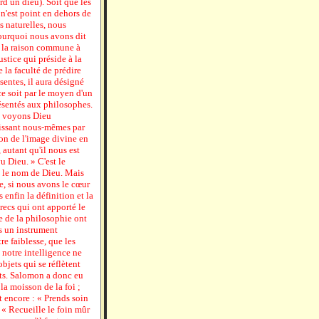
rd un dieu). Soit que les
t n'est point en dehors de
ns naturelles, nous
pourquoi nous avons dit
çu la raison commune à
ustice qui préside à la
 la faculté de prédire
ésentes, il aura désigné
ce soit par le moyen d'un
résentés aux philosophes.
ne voyons Dieu
issant nous-mêmes par
ion de l'image divine en
autant qu'il nous est
vu Dieu. » C'est le
s le nom de Dieu. Mais
, si nous avons le cœur
 enfin la définition et la
recs qui ont apporté le
de de la philosophie ont
s un instrument
e faiblesse, que les
 notre intelligence ne
bjets qui se réflètent
nts. Salomon a donc eu
 la moisson de la foi ;
it encore : « Prends soin
 : « Recueille le foin mûr