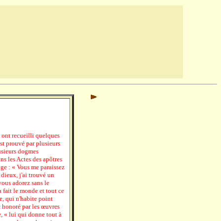
ont recueilli quelques
est prouvé par plusieurs
usieurs dogmes
ans les Actes des apôtres
ge : « Vous me paraissez
 dieux, j'ai trouvé un
vous adorez sans le
 fait le monde et tout ce
e, qui n'habite point
t honoré par les œuvres
, « lui qui donne tout à