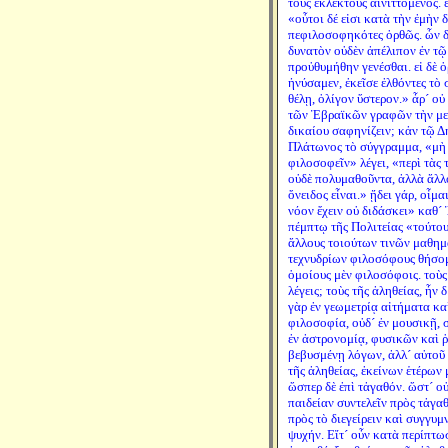
τοὺς ἐκλεκτοὺς αἰνιττόμενος.
«οὗτοι δέ εἰσι κατὰ τὴν ἐμὴν 
πεφιλοσοφηκότες ὀρθῶς. ὧν δ
δυνατὸν οὐδὲν ἀπέλιπον ἐν τῷ
προὐθυμήθην γενέσθαι. εἰ δὲ 
ἠνύσαμεν, ἐκεῖσε ἐλθόντες τὸ 
θέλῃ, ὀλίγον ὕστερον.» ἆρ´ οὐ
τῶν Ἑβραϊκῶν γραφῶν τὴν μετ
δικαίου σαφηνίζειν; κἀν τῷ Δ
Πλάτωνος τὸ σύγγραμμα, «μὴ 
φιλοσοφεῖν» λέγει, «περὶ τὰς
οὐδὲ πολυμαθοῦντα, ἀλλὰ ἄλλο
ὄνειδος εἶναι.» ᾔδει γάρ, οἶμ
νόον ἔχειν οὐ διδάσκει» καθ´ 
πέμπτῳ τῆς Πολιτείας «τούτο
ἄλλους τοιούτων τινῶν μαθημ
τεχνυδρίων φιλοσόφους θήσομ
ὁμοίους μὲν φιλοσόφοις. τοὺς 
λέγεις; τοὺς τῆς ἀληθείας, ἦν 
γὰρ ἐν γεωμετρίᾳ αἰτήματα κα
φιλοσοφία, οὐδ´ ἐν μουσικῇ, 
ἐν ἀστρονομίᾳ, φυσικῶν καὶ 
βεβυσμένῃ λόγων, ἀλλ´ αὐτοῦ
τῆς ἀληθείας, ἐκείνων ἑτέρων
ὥσπερ δὲ ἐπὶ τἀγαθόν. ὥστ´ ο
παιδείαν συντελεῖν πρὸς τἀγαθ
πρὸς τὸ διεγείρειν καὶ συγγυμ
ψυχήν. Εἴτ´ οὖν κατὰ περίπτω