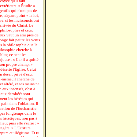
 voyez qu'il faut
extérieurs. « Étudie a
gentils qui n'ont pas de
, n'ayant point « la loi,
re, si les incirconcis ont
'arrivée du Christ. Le
 philosophes et ceux
eux vaut un ami près de
onge fait paitre les vents
as la philosophie que le
hilosophie cherche à
les; ce sont les
ajoute : « Car il a quitté
e son propre champ. »
déserté l'Église. Celui
n désert privé d'eau.
i-même, il cherche de
et altéré, et ses mains ne
e aux insensés, c'est-à-
 eaux dérobéés sont
ement les hérésies qui
e pain dans l'oblation. Il
ation de l'Eucharistie.
 pas longtemps dans le
s hérétiques, non pas à
eu; puis elle s'écrie : »
rangère. » L'Ecriture
ure et illégitime. Et tu