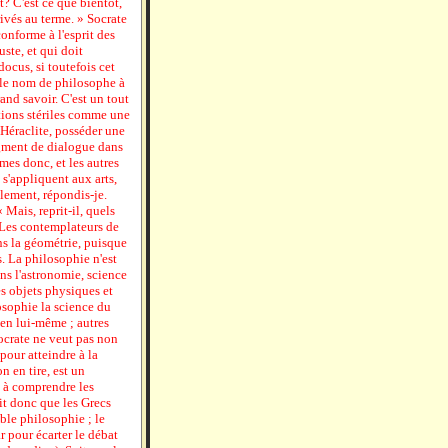
? C'est ce que bientôt,
rivés au terme. » Socrate
onforme à l'esprit des
uste, et qui doit
ocus, si toutefois cet
 le nom de philosophe à
and savoir. C'est un tout
tions stériles comme une
 Héraclite, posséder une
agment de dialogue dans
es donc, et les autres
i s'appliquent aux arts,
lement, répondis-je.
Mais, reprit-il, quels
 Les contemplateurs de
ans la géométrie, puisque
. La philosophie n'est
ns l'astronomie, science
s objets physiques et
losophie la science du
ien lui-même ; autres
ocrate ne veut pas non
pour atteindre à la
n en tire, est un
e à comprendre les
oit donc que les Grecs
ble philosophie ; le
r pour écarter le débat