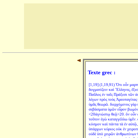
Texte grec :
[1,19] (1,19,91) Ὅτι οὖν μαρ
δογματίζειν καὶ Ἕλληνες, ἔξεσ
Παῦλος ἐν ταῖς Πράξεσι τῶν 
λέγων πρὸς τοὺς Ἀρεοπαγίτας·
ὑμᾶς θεωρῶ. διερχόμενος γὰρ 
σεβάσματα ὑμῶν εὗρον βωμὸν
<20ἀγνώστῳ θεῷ>20. ὃν οὖν ἀ
τοῦτον ἐγὼ καταγγέλλω ὑμῖν. 
κόσμον καὶ πάντα τὰ ἐν αὐτῷ,
ὑπάρχων κύριος οὐκ ἐν χειροπ
οὐδὲ ὑπὸ χειρῶν ἀνθρωπίνων 