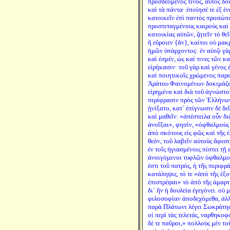
προσδεόμενός τινος, αὐτὸς δο
καὶ τὰ πάντα· ἐποίησέ τε ἐξ 
κατοικεῖν ἐπὶ παντὸς προσώπο
προστεταγμένους καιροὺς καὶ 
κατοικίας αὐτῶν, ζητεῖν τὸ θε
ἢ εὕροιεν {ἄν}, καίτοι οὐ μα
ἡμῶν ὑπάρχοντος· ἐν αὐτῷ γὰ
καὶ ἐσμέν, ὡς καί τινες τῶν κ
εἰρήκασιν· τοῦ γὰρ καὶ γένος 
καὶ ποιητικοῖς χρώμενος παρ
Ἀράτου Φαινομένων δοκιμάζε
εἰρημένα καὶ διὰ τοῦ ἀγνώστο
περίφρασιν πρὸς τῶν Ἑλλήνων
ᾐνίξατο, κατ´ ἐπίγνωσιν δὲ δεῖ
καὶ μαθεῖν. «ἀπέστειλα οὖν διὰ
ἀνοῖξαι», φησίν, «ὀφθαλμοὺς 
ἀπὸ σκότους εἰς φῶς καὶ τῆς 
θεόν, τοῦ λαβεῖν αὐτοὺς ἄφεσ
ἐν τοῖς ἡγιασμένοις πίστει τῇ 
ἀνοιγόμενοι τυφλῶν ὀφθαλμοὶ»
ἐστι τοῦ πατρός, ἡ τῆς περιφ
κατάληψις, τό τε «ἀπὸ τῆς ἐξ
ἐπιστρέψαι» τὸ ἀπὸ τῆς ἁμαρτ
δι´ ἣν ἡ δουλεία ἐγεγόνει. οὐ
φιλοσοφίαν ἀποδεχόμεθα, ἀλλ´
παρὰ Πλάτωνι λέγει Σωκράτης·
οἱ περὶ τὰς τελετάς, ναρθηκοφ
δέ τε παῦροι,» πολλοὺς μὲν το