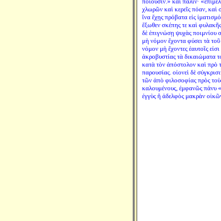
ποιοῦσιν.» καὶ πάλιν· «ἐπιμε
χλωρῶν καὶ κερεῖς πόαν, καὶ 
ἵνα ἔχῃς πρόβατα εἰς ἱματισμ
ἔξωθεν σκέπης τε καὶ φυλακῆ
δὲ ἐπιγνώσῃ ψυχὰς ποιμνίου σ
μὴ νόμον ἔχοντα φύσει τὰ τοῦ
νόμον μὴ ἔχοντες ἑαυτοῖς εἰσι
ἀκροβυστίας τὰ δικαιώματα 
κατὰ τὸν ἀπόστολον καὶ πρὸ τ
παρουσίας. οἱονεὶ δὲ σύγκρισ
τῶν ἀπὸ φιλοσοφίας πρὸς τοὺ
καλουμένους, ἐμφανῶς πάνυ 
ἐγγὺς ἢ ἀδελφὸς μακρὰν οἰκῶν