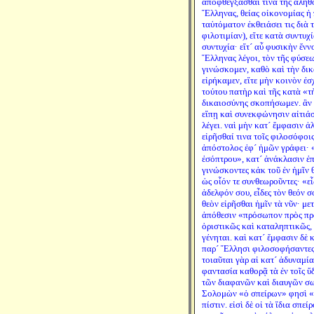
ἀποφθέγξασθαί τινα τῆς ἀληθ
Ἕλληνας, θείας οἰκονομίας ἡ 
ταὐτόματον ἐκθειάσει τις διὰ 
φιλοτιμίαν), εἴτε κατὰ συντυχ
συντυχία· εἴτ´ αὖ φυσικὴν ἔνν
Ἕλληνας λέγοι, τὸν τῆς φύσε
γινώσκομεν, καθὸ καὶ τὴν δι
εἰρήκαμεν, εἴτε μὴν κοινὸν ἐσ
τούτου πατὴρ καὶ τῆς κατὰ «τ
δικαιοσύνης σκοπήσωμεν. ἂν
εἴπῃ καὶ συνεκφώνησιν αἰτιάσ
λέγει. ναὶ μὴν κατ´ ἔμφασιν ἀ
εἰρῆσθαί τινα τοῖς φιλοσόφοις
ἀπόστολος ἐφ´ ἡμῶν γράφει· «
ἐσόπτρου», κατ´ ἀνάκλασιν ἐπ
γινώσκοντες κἀκ τοῦ ἐν ἡμῖν θ
ὡς οἷόν τε συνθεωροῦντες· «εἶ
ἀδελφόν σου, εἶδες τὸν θεόν 
θεὸν εἰρῆσθαι ἡμῖν τὰ νῦν· με
ἀπόθεσιν «πρόσωπον πρὸς πρ
ὁριστικῶς καὶ καταληπτικῶς,
γένηται. καὶ κατ´ ἔμφασιν δὲ 
παρ´ Ἕλλησι φιλοσοφήσαντες 
τοιαῦται γὰρ αἱ κατ´ ἀδυναμί
φαντασία καθορᾷ τὰ ἐν τοῖς ὕ
τῶν διαφανῶν καὶ διαυγῶν σ
Σολομὼν «ὁ σπείρων» φησὶ «
πίστιν. εἰσὶ δὲ οἱ τὰ ἴδια σπεί