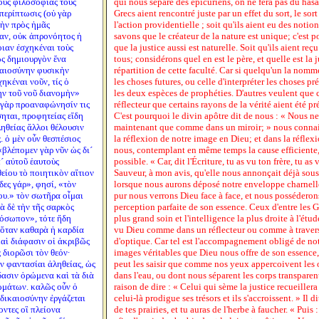
οῦς φιλοσοφίας τοὺς
qui nous sépare des épicuriens, on ne fera pas du hasa
περίπτωσις (οὐ γὰρ
Grecs aient rencontré juste par un effet du sort, le sor
τὴν πρὸς ἡμᾶς
l'action providentielle ; soit qu'ils aient eu des notio
ίαν, οὐκ ἀπρονόητος ἡ
savons que le créateur de la nature est unique; c'est 
οιαν ἐσχηκέναι τοὺς
que la justice aussi est naturelle. Soit qu'ils aient re
ως δημιουργὸν ἕνα
tous; considérons quel en est le père, et quelle est la j
καιοσύνην φυσικὴν
répartition de cette faculté. Car si quelqu'un la nomme
χηκέναι νοῦν, τίς ὁ
les choses futures, ou celle d'interpréter les choses pr
ὴν τοῦ νοῦ διανομὴν»
les deux espèces de prophéties. D'autres veulent que 
 γὰρ προαναφώνησίν τις
réflecteur que certains rayons de la vérité aient été p
ηται, προφητείας εἴδη
C'est pourquoi le divin apôtre dit de nous : « Nous 
ληθείας ἄλλοι θέλουσιν
maintenant que comme dans un miroir; » nous conna
. ὁ μὲν οὖν θεσπέσιος
la réflexion de notre image en Dieu; et dans la réflex
βλέπομεν γὰρ νῦν ὡς δι´
nous, contemplant en même temps la cause efficiente, 
´ αὐτοῦ ἑαυτοὺς
possible. « Car, dit l'Écriture, tu as vu ton frère, tu as 
είου τὸ ποιητικὸν αἴτιον
Sauveur, à mon avis, qu'elle nous annonçait déjà sou
δες γάρ», φησί, «τὸν
lorsque nous aurons déposé notre enveloppe charnelle
σου.» τὸν σωτῆρα οἶμαι
pur nous verrons Dieu face à face, et nous posséderons
τὰ δὲ τὴν τῆς σαρκὸς
perception parfaite de son essence. Ceux d'entre les G
όσωπον», τότε ἤδη
plus grand soin et l'intelligence la plus droite à l'étu
 ὅταν καθαρὰ ἡ καρδία
vu Dieu comme dans un réflecteur ou comme à traver
καὶ διάφασιν οἱ ἀκριβῶς
d'optique. Car tel est l'accompagnement obligé de notr
διορῶσι τὸν θεόν·
images véritables que Dieu nous offre de son essence,
αν φαντασίαι ἀληθείας, ὡς
peut les saisir que comme nos yeux appercoivent les o
δασιν ὁρώμενα καὶ τὰ διὰ
dans l'eau, ou dont nous séparent les corps transpare
ωμάτων. καλῶς οὖν ὁ
raison de dire : « Celui qui sème la justice recueillera
δικαιοσύνην ἐργάζεται
celui-là prodigue ses trésors et ils s'accroissent. » Il d
ροντες οἳ πλείονα
de tes prairies, et tu auras de l'herbe à faucher. « Puis