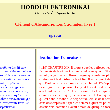
HODOI ELEKTRONIKAI
Du texte à l'hypertexte
Clément d'Alexandrie, Les Stromates, livre I
ἡμέραι
Traduction française :
τυροῦνται ἀληθῆ τινα
[1,19] CHAPITRE XIX. Il prouve que les philosophes 
τι κἀντεῦθεν σκοπεῖν. ὁ
fragments de la vérité. On peut aussi remarquer qu'il 
ἀποστόλων ἀναγράφεται
témoignages que la philosophie grecque renferme pl
 «δεισιδαιμονεστέρους
conformes à la doctrine de la vérité ; il est rapporté d
καὶ ἱστορῶν τὰ
que Paul parla en ces termes aux membres de l'Aréopa
 ἐν ᾧ ἀνεγέγραπτο·
trèsreligieux ; car passant et voyant les statues de vos
γνοοῦντες εὐσεβεῖτε,
autel ouil était écrit : Au Dieu Inconnu. Ce Dieu que 
ὁ θεὸς ὁ ποιήσας τὸν
connaitre, est celui que je vous annonce, le Dieu qui a
 οὗτος οὐρανοῦ καὶ γῆς
qui est dans le monde, le Seigneur du ciel et de la terr
οιήτοις ναοῖς κατοικεῖ
dans des temples bâtis par les hommes, qui n'est poin
θεραπεύεται
des mortels, comme s'il avait besoin de quelque chose