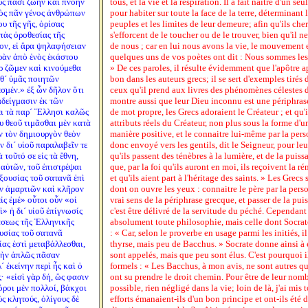
ὺς πᾶσι ζωὴν καὶ πνοὴν
tous, et la vie et la respiration. Il a fait naître d'un s
ἑνὸς πᾶν γένος ἀνθρώπων
pour habiter sur toute la face de la terre, déterminant
υ τῆς γῆς, ὁρίσας
peuples et les limites de leur demeure; afin qu'ils che
τὰς ὁροθεσίας τῆς
s'efforcent de le toucher ou de le trouver, bien qu'il n
ῖον, εἰ ἄρα ψηλαφήσειαν
de nous ; car en lui nous avons la vie, le mouvement e
κρὰν ἀπὸ ἑνὸς ἑκάστου
quelques uns de vos poètes ont dit : Nous sommes le
ρ ζῶμεν καὶ κινούμεθα
» De ces paroles, il résulte évidemment que l'apôtre a
αθ´ ὑμᾶς ποιητῶν
bon dans les auteurs grecs; il se sert d'exemples tiré
ἐσμέν.» ἐξ ὧν δῆλον ὅτι
ceux qu'il prend aux livres des phénomènes célestes d
αδείγμασιν ἐκ τῶν
montre aussi que leur Dieu inconnu est une périphrase
ι τὰ παρ´ Ἕλλησι καλῶς
de mot propre, les Grecs adoraient le Créateur ; et qu'
υ θεοῦ τιμᾶσθαι μὲν κατὰ
attributs réels du Créateur, non plus sous la forme d'
 τὸν δημιουργὸν θεὸν
manière positive, et le connaitre lui-même par la person
ν δι´ υἱοῦ παραλαβεῖν τε
donc envoyé vers les gentils, dit le Seigneur, pour leu
 τοῦτό σε εἰς τὰ ἔθνη,
qu'ils passent des ténèbres à la lumière, et de la puiss
αὐτῶν, τοῦ ἐπιστρέψαι
que, par la foi qu'ils auront en moi, ils reçoivent la r
ἐξουσίας τοῦ σατανᾶ ἐπὶ
et qu'ils aient part à l'héritage des saints. » Les Grec
ιν ἁμαρτιῶν καὶ κλῆρον
dont on ouvre les yeux : connaitre le père par la personn
εἰς ἐμέ» οὗτοι οὖν «οἱ
vrai sens de la périphrase grecque, et passer de la pui
 ἡ δι´ υἱοῦ ἐπίγνωσίς
c'est être délivré de la servitude du péché. Cependan
ράσεως τῆς Ἑλληνικῆς
absolument toute philosophie, mais celle dont Socrat
ουσίας τοῦ σατανᾶ
: « Car, selon le proverbe en usage parmi les initiés, 
ίας ἐστὶ μεταβάλλεσθαι,
thyrse, mais peu de Bacchus. » Socrate donne ainsi 
 μὴν ἁπλῶς πᾶσαν
sont appelés, mais que peu sont élus. C'est pourquoi i
 ἐκείνην περὶ ἧς καὶ ὁ
formels : « Les Bacchus, à mon avis, ne sont autres q
 «εἰσὶ γὰρ δή, ὥς φασιν
ont su prendre le droit chemin. Pour être de leur nombr
όροι μὲν πολλοί, βάκχοι
possible, rien négligé dans la vie; loin de là, j'ai mis
ὺς κλητούς, ὀλίγους δὲ
efforts émanaient-ils d'un bon principe et ont-ils été 