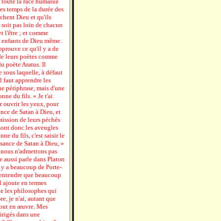
eul toute la race humaiue
 les temps de la durée des
rchent Dieu et qu'ils
e soit pas loin de chacun
t l'être ; et comme
s enfants de Dieu même.
pprouve ce qu'il y a de
s de leurs poètes comme
u poète Aratus. Il
 sous laquelle, à défaut
il faut apprendre les
une périphrase, mais d'une
ne du fils. « Je t'ai
r ouvrir les yeux, pour
ance de Satan à Dieu, et
émission de leurs péchés
s sont donc les aveugles
e du fils, c'est saisir le
ssance de Satan à Dieu, »
t nous n'admettons pas
e aussi parle dans Platon
il y a beaucoup de Porte-
à entendre que beaucoup
l ajoute en termes
ue les philosophes qui
e, je n'ai, autant que
 tout en œuvre. Mes
dirigés dans une