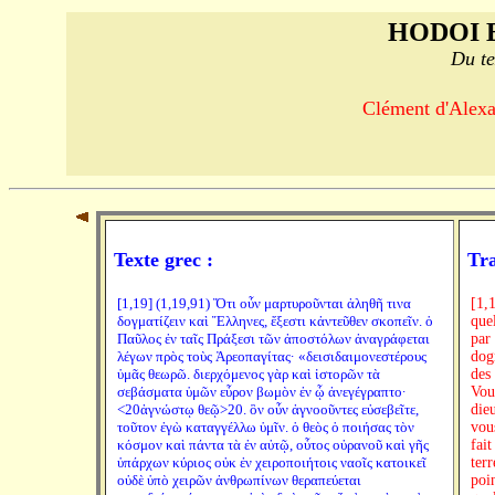
HODOI 
Du te
Clément d'Alexan
Texte grec :
Tra
[1,19] (1,19,91) Ὅτι οὖν μαρτυροῦνται ἀληθῆ τινα
[1,
δογματίζειν καὶ Ἕλληνες, ἔξεστι κἀντεῦθεν σκοπεῖν. ὁ
que
Παῦλος ἐν ταῖς Πράξεσι τῶν ἀποστόλων ἀναγράφεται
par
λέγων πρὸς τοὺς Ἀρεοπαγίτας· «δεισιδαιμονεστέρους
dog
ὑμᾶς θεωρῶ. διερχόμενος γὰρ καὶ ἱστορῶν τὰ
des
σεβάσματα ὑμῶν εὗρον βωμὸν ἐν ᾧ ἀνεγέγραπτο·
Vous
<20ἀγνώστῳ θεῷ>20. ὃν οὖν ἀγνοοῦντες εὐσεβεῖτε,
die
τοῦτον ἐγὼ καταγγέλλω ὑμῖν. ὁ θεὸς ὁ ποιήσας τὸν
vou
κόσμον καὶ πάντα τὰ ἐν αὐτῷ, οὗτος οὐρανοῦ καὶ γῆς
fait
ὑπάρχων κύριος οὐκ ἐν χειροποιήτοις ναοῖς κατοικεῖ
ter
οὐδὲ ὑπὸ χειρῶν ἀνθρωπίνων θεραπεύεται
poi