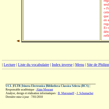
règl
seul
« F
cet
que
en a
reg
Et t
dét
ref
|
Lecture
|
Liste du vocabulaire
|
Index inverse
|
Menu
|
Site de Phili
UCL
|
FLTR
|
Itinera Electronica
|
Bibliotheca Classica Selecta (BCS)
|
Responsable académique :
Alain Meurant
Analyse, design et réalisation informatiques :
B. Maroutaeff
-
J. Schumacher
Dernière mise à jour : 7/01/2010