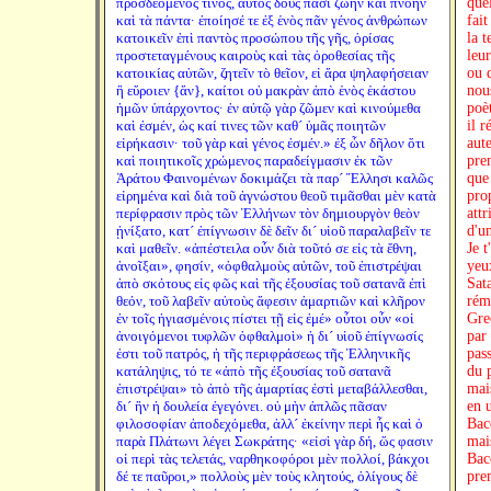
προσδεόμενός τινος, αὐτὸς δοὺς πᾶσι ζωὴν καὶ πνοὴν
quel
καὶ τὰ πάντα· ἐποίησέ τε ἐξ ἑνὸς πᾶν γένος ἀνθρώπων
fait
κατοικεῖν ἐπὶ παντὸς προσώπου τῆς γῆς, ὁρίσας
la t
προστεταγμένους καιροὺς καὶ τὰς ὁροθεσίας τῆς
leur
κατοικίας αὐτῶν, ζητεῖν τὸ θεῖον, εἰ ἄρα ψηλαφήσειαν
ou d
ἢ εὕροιεν {ἄν}, καίτοι οὐ μακρὰν ἀπὸ ἑνὸς ἑκάστου
nou
ἡμῶν ὑπάρχοντος· ἐν αὐτῷ γὰρ ζῶμεν καὶ κινούμεθα
poè
καὶ ἐσμέν, ὡς καί τινες τῶν καθ´ ὑμᾶς ποιητῶν
il 
εἰρήκασιν· τοῦ γὰρ καὶ γένος ἐσμέν.» ἐξ ὧν δῆλον ὅτι
aut
καὶ ποιητικοῖς χρώμενος παραδείγμασιν ἐκ τῶν
pre
Ἀράτου Φαινομένων δοκιμάζει τὰ παρ´ Ἕλλησι καλῶς
que
εἰρημένα καὶ διὰ τοῦ ἀγνώστου θεοῦ τιμᾶσθαι μὲν κατὰ
prop
περίφρασιν πρὸς τῶν Ἑλλήνων τὸν δημιουργὸν θεὸν
att
ᾐνίξατο, κατ´ ἐπίγνωσιν δὲ δεῖν δι´ υἱοῦ παραλαβεῖν τε
d'u
καὶ μαθεῖν. «ἀπέστειλα οὖν διὰ τοῦτό σε εἰς τὰ ἔθνη,
Je t
ἀνοῖξαι», φησίν, «ὀφθαλμοὺς αὐτῶν, τοῦ ἐπιστρέψαι
yeux
ἀπὸ σκότους εἰς φῶς καὶ τῆς ἐξουσίας τοῦ σατανᾶ ἐπὶ
Sata
θεόν, τοῦ λαβεῖν αὐτοὺς ἄφεσιν ἁμαρτιῶν καὶ κλῆρον
rémi
ἐν τοῖς ἡγιασμένοις πίστει τῇ εἰς ἐμέ» οὗτοι οὖν «οἱ
Gre
ἀνοιγόμενοι τυφλῶν ὀφθαλμοὶ» ἡ δι´ υἱοῦ ἐπίγνωσίς
par 
ἐστι τοῦ πατρός, ἡ τῆς περιφράσεως τῆς Ἑλληνικῆς
pass
κατάληψις, τό τε «ἀπὸ τῆς ἐξουσίας τοῦ σατανᾶ
du 
ἐπιστρέψαι» τὸ ἀπὸ τῆς ἁμαρτίας ἐστὶ μεταβάλλεσθαι,
mai
δι´ ἣν ἡ δουλεία ἐγεγόνει. οὐ μὴν ἁπλῶς πᾶσαν
en 
φιλοσοφίαν ἀποδεχόμεθα, ἀλλ´ ἐκείνην περὶ ἧς καὶ ὁ
Bac
παρὰ Πλάτωνι λέγει Σωκράτης· «εἰσὶ γὰρ δή, ὥς φασιν
mai
οἱ περὶ τὰς τελετάς, ναρθηκοφόροι μὲν πολλοί, βάκχοι
Bac
δέ τε παῦροι,» πολλοὺς μὲν τοὺς κλητούς, ὀλίγους δὲ
pre