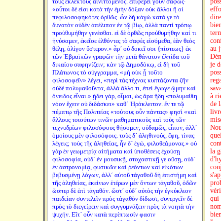
τοὺς ἐκλεκτοὺς αἰνιττόμενος. ἐπιφέρει γοῦν σαφῶς·
poss
«οὗτοι δέ εἰσι κατὰ τὴν ἐμὴν δόξαν οὐκ ἄλλοι ἢ οἱ
effo
πεφιλοσοφηκότες ὀρθῶς. ὧν δὴ κἀγὼ κατά γε τὸ
dir
δυνατὸν οὐδὲν ἀπέλιπον ἐν τῷ βίῳ, ἀλλὰ παντὶ τρόπῳ
bien
προὐθυμήθην γενέσθαι. εἰ δὲ ὀρθῶς προὐθυμήθην καί τι
ter
ἠνύσαμεν, ἐκεῖσε ἐλθόντες τὸ σαφὲς εἰσόμεθα, ἐὰν θεὸς
con
θέλῃ, ὀλίγον ὕστερον.» ἆρ´ οὐ δοκεῖ σοι {πίστεως} ἐκ
au j
τῶν Ἑβραϊκῶν γραφῶν τὴν μετὰ θάνατον ἐλπίδα τοῦ
Dém
δικαίου σαφηνίζειν; κἀν τῷ Δημοδόκῳ, εἰ δὴ τοῦ
je 
Πλάτωνος τὸ σύγγραμμα, «μὴ οὐκ ᾖ τοῦτο
pos
φιλοσοφεῖν» λέγει, «περὶ τὰς τέχνας κυπτάζοντα ζῆν
reg
οὐδὲ πολυμαθοῦντα, ἀλλὰ ἄλλο τι, ἐπεὶ ἔγωγε ᾤμην καὶ
sav
ὄνειδος εἶναι.» ᾔδει γάρ, οἶμαι, ὡς ἄρα ἤδη «πολυμαθίη
à r
νόον ἔχειν οὐ διδάσκει» καθ´ Ἡράκλειτον. ἔν τε τῷ
de 
πέμπτῳ τῆς Πολιτείας «τούτους οὖν πάντας» φησὶ «καὶ
livr
ἄλλους τοιούτων τινῶν μαθηματικοὺς καὶ τοὺς τῶν
mis
τεχνυδρίων φιλοσόφους θήσομεν; οὐδαμῶς, εἶπον, ἀλλ´
Nou
ὁμοίους μὲν φιλοσόφοις. τοὺς δ´ ἀληθινούς, ἔφη, τίνας
que
λέγεις; τοὺς τῆς ἀληθείας, ἦν δ´ ἐγώ, φιλοθεάμονας.» οὐ
cont
γὰρ ἐν γεωμετρίᾳ αἰτήματα καὶ ὑποθέσεις ἐχούσῃ
la 
φιλοσοφία, οὐδ´ ἐν μουσικῇ, στοχαστικῇ γε οὔσῃ, οὐδ´
d'h
ἐν ἀστρονομίᾳ, φυσικῶν καὶ ῥεόντων καὶ εἰκότων
con
βεβυσμένῃ λόγων, ἀλλ´ αὐτοῦ τἀγαθοῦ δὴ ἐπιστήμη καὶ
s'ap
τῆς ἀληθείας, ἐκείνων ἑτέρων μὲν ὄντων τἀγαθοῦ, ὁδῶν
prob
ὥσπερ δὲ ἐπὶ τἀγαθόν. ὥστ´ οὐδ´ αὐτὸς τὴν ἐγκύκλιον
véri
παιδείαν συντελεῖν πρὸς τἀγαθὸν δίδωσι, συνεργεῖν δὲ
qui
πρὸς τὸ διεγείρειν καὶ συγγυμνάζειν πρὸς τὰ νοητὰ τὴν
nom
ψυχήν. Εἴτ´ οὖν κατὰ περίπτωσίν φασιν
bien