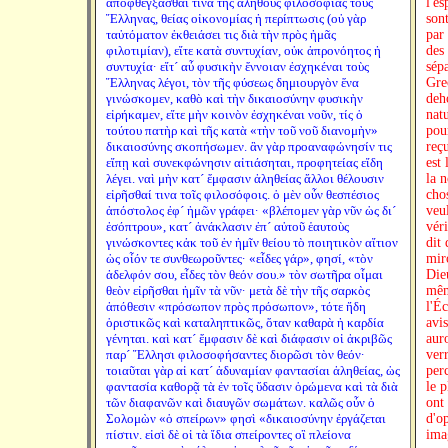
ἀποφθέγξασθαί τινα τῆς ἀληθοῦς φιλοσοφίας τοὺς
l'e
Ἕλληνας, θείας οἰκονομίας ἡ περίπτωσις (οὐ γὰρ
sont
ταὐτόματον ἐκθειάσει τις διὰ τὴν πρὸς ἡμᾶς
par
φιλοτιμίαν), εἴτε κατὰ συντυχίαν, οὐκ ἀπρονόητος ἡ
des 
συντυχία· εἴτ´ αὖ φυσικὴν ἔννοιαν ἐσχηκέναι τοὺς
sép
Ἕλληνας λέγοι, τὸν τῆς φύσεως δημιουργὸν ἕνα
Grec
γινώσκομεν, καθὸ καὶ τὴν δικαιοσύνην φυσικὴν
deho
εἰρήκαμεν, εἴτε μὴν κοινὸν ἐσχηκέναι νοῦν, τίς ὁ
natu
τούτου πατὴρ καὶ τῆς κατὰ «τὴν τοῦ νοῦ διανομὴν»
pour
δικαιοσύνης σκοπήσωμεν. ἂν γὰρ προαναφώνησίν τις
reç
εἴπῃ καὶ συνεκφώνησιν αἰτιάσηται, προφητείας εἴδη
est 
λέγει. ναὶ μὴν κατ´ ἔμφασιν ἀληθείας ἄλλοι θέλουσιν
la n
εἰρῆσθαί τινα τοῖς φιλοσόφοις. ὁ μὲν οὖν θεσπέσιος
cho
ἀπόστολος ἐφ´ ἡμῶν γράφει· «βλέπομεν γὰρ νῦν ὡς δι´
veu
ἐσόπτρου», κατ´ ἀνάκλασιν ἐπ´ αὐτοῦ ἑαυτοὺς
vér
γινώσκοντες κἀκ τοῦ ἐν ἡμῖν θείου τὸ ποιητικὸν αἴτιον
dit
ὡς οἷόν τε συνθεωροῦντες· «εἶδες γάρ», φησί, «τὸν
mir
ἀδελφόν σου, εἶδες τὸν θεόν σου.» τὸν σωτῆρα οἶμαι
Die
θεὸν εἰρῆσθαι ἡμῖν τὰ νῦν· μετὰ δὲ τὴν τῆς σαρκὸς
même
ἀπόθεσιν «πρόσωπον πρὸς πρόσωπον», τότε ἤδη
l'Éc
ὁριστικῶς καὶ καταληπτικῶς, ὅταν καθαρὰ ἡ καρδία
avi
γένηται. καὶ κατ´ ἔμφασιν δὲ καὶ διάφασιν οἱ ἀκριβῶς
aur
παρ´ Ἕλλησι φιλοσοφήσαντες διορῶσι τὸν θεόν·
verr
τοιαῦται γὰρ αἱ κατ´ ἀδυναμίαν φαντασίαι ἀληθείας, ὡς
per
φαντασία καθορᾷ τὰ ἐν τοῖς ὕδασιν ὁρώμενα καὶ τὰ διὰ
le p
τῶν διαφανῶν καὶ διαυγῶν σωμάτων. καλῶς οὖν ὁ
ont
Σολομὼν «ὁ σπείρων» φησὶ «δικαιοσύνην ἐργάζεται
d'o
πίστιν. εἰσὶ δὲ οἱ τὰ ἴδια σπείροντες οἳ πλείονα
ima