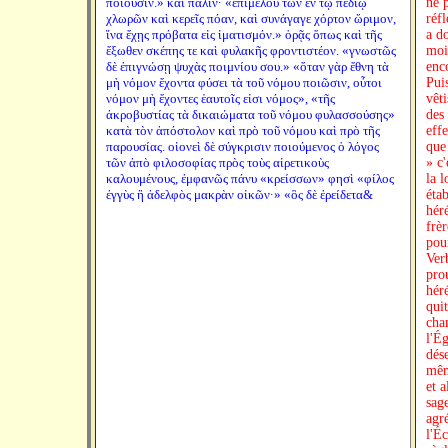
ποιοῦσιν.» καὶ πάλιν· «ἐπιμελοῦ τῶν ἐν τῷ πεδίῳ
ne 
χλωρῶν καὶ κερεῖς πόαν, καὶ συνάγαγε χόρτον ὥριμον,
réf
ἵνα ἔχῃς πρόβατα εἰς ἱματισμόν.» ὁρᾷς ὅπως καὶ τῆς
a do
ἔξωθεν σκέπης τε καὶ φυλακῆς φροντιστέον. «γνωστῶς
mois
δὲ ἐπιγνώσῃ ψυχὰς ποιμνίου σου.» «ὅταν γὰρ ἔθνη τὰ
enco
μὴ νόμον ἔχοντα φύσει τὰ τοῦ νόμου ποιῶσιν, οὗτοι
Puis
νόμον μὴ ἔχοντες ἑαυτοῖς εἰσι νόμος», «τῆς
vêt
ἀκροβυστίας τὰ δικαιώματα τοῦ νόμου φυλασσούσης»
des
κατὰ τὸν ἀπόστολον καὶ πρὸ τοῦ νόμου καὶ πρὸ τῆς
effe
παρουσίας. οἱονεὶ δὲ σύγκρισιν ποιούμενος ὁ λόγος
que
τῶν ἀπὸ φιλοσοφίας πρὸς τοὺς αἱρετικοὺς
» c'
καλουμένους, ἐμφανῶς πάνυ «κρείσσων» φησὶ «φίλος
la l
ἐγγὺς ἢ ἀδελφὸς μακρὰν οἰκῶν·» «ὃς δὲ ἐρείδετα&
éta
hér
frèr
pour
Ver
pro
héré
quit
cha
l'Ég
dés
même
et a
sage
agré
l'Éc