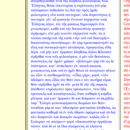
ἀποφθέγξασθαί τινα τῆς ἀληθοῦς φιλοσοφίας τοὺς
l'e
Ἕλληνας, θείας οἰκονομίας ἡ περίπτωσις (οὐ γὰρ
sont
ταὐτόματον ἐκθειάσει τις διὰ τὴν πρὸς ἡμᾶς
par
φιλοτιμίαν), εἴτε κατὰ συντυχίαν, οὐκ ἀπρονόητος ἡ
des 
συντυχία· εἴτ´ αὖ φυσικὴν ἔννοιαν ἐσχηκέναι τοὺς
sép
Ἕλληνας λέγοι, τὸν τῆς φύσεως δημιουργὸν ἕνα
Grec
γινώσκομεν, καθὸ καὶ τὴν δικαιοσύνην φυσικὴν
deho
εἰρήκαμεν, εἴτε μὴν κοινὸν ἐσχηκέναι νοῦν, τίς ὁ
natu
τούτου πατὴρ καὶ τῆς κατὰ «τὴν τοῦ νοῦ διανομὴν»
pour
δικαιοσύνης σκοπήσωμεν. ἂν γὰρ προαναφώνησίν τις
reç
εἴπῃ καὶ συνεκφώνησιν αἰτιάσηται, προφητείας εἴδη
est 
λέγει. ναὶ μὴν κατ´ ἔμφασιν ἀληθείας ἄλλοι θέλουσιν
la n
εἰρῆσθαί τινα τοῖς φιλοσόφοις. ὁ μὲν οὖν θεσπέσιος
cho
ἀπόστολος ἐφ´ ἡμῶν γράφει· «βλέπομεν γὰρ νῦν ὡς δι´
veu
ἐσόπτρου», κατ´ ἀνάκλασιν ἐπ´ αὐτοῦ ἑαυτοὺς
vér
γινώσκοντες κἀκ τοῦ ἐν ἡμῖν θείου τὸ ποιητικὸν αἴτιον
dit
ὡς οἷόν τε συνθεωροῦντες· «εἶδες γάρ», φησί, «τὸν
mir
ἀδελφόν σου, εἶδες τὸν θεόν σου.» τὸν σωτῆρα οἶμαι
Die
θεὸν εἰρῆσθαι ἡμῖν τὰ νῦν· μετὰ δὲ τὴν τῆς σαρκὸς
même
ἀπόθεσιν «πρόσωπον πρὸς πρόσωπον», τότε ἤδη
l'Éc
ὁριστικῶς καὶ καταληπτικῶς, ὅταν καθαρὰ ἡ καρδία
avi
γένηται. καὶ κατ´ ἔμφασιν δὲ καὶ διάφασιν οἱ ἀκριβῶς
aur
παρ´ Ἕλλησι φιλοσοφήσαντες διορῶσι τὸν θεόν·
verr
τοιαῦται γὰρ αἱ κατ´ ἀδυναμίαν φαντασίαι ἀληθείας, ὡς
per
φαντασία καθορᾷ τὰ ἐν τοῖς ὕδασιν ὁρώμενα καὶ τὰ διὰ
le p
τῶν διαφανῶν καὶ διαυγῶν σωμάτων. καλῶς οὖν ὁ
ont
Σολομὼν «ὁ σπείρων» φησὶ «δικαιοσύνην ἐργάζεται
d'o
πίστιν. εἰσὶ δὲ οἱ τὰ ἴδια σπείροντες οἳ πλείονα
ima