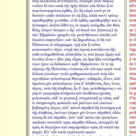
τοὺς ἐκλεκτοὺς αἰνιττόμενος. ἐπιφέρει γοῦν σαφῶς·
poss
«οὗτοι δέ εἰσι κατὰ τὴν ἐμὴν δόξαν οὐκ ἄλλοι ἢ οἱ
effo
πεφιλοσοφηκότες ὀρθῶς. ὧν δὴ κἀγὼ κατά γε τὸ
dir
δυνατὸν οὐδὲν ἀπέλιπον ἐν τῷ βίῳ, ἀλλὰ παντὶ τρόπῳ
bien
προὐθυμήθην γενέσθαι. εἰ δὲ ὀρθῶς προὐθυμήθην καί τι
ter
ἠνύσαμεν, ἐκεῖσε ἐλθόντες τὸ σαφὲς εἰσόμεθα, ἐὰν θεὸς
con
θέλῃ, ὀλίγον ὕστερον.» ἆρ´ οὐ δοκεῖ σοι {πίστεως} ἐκ
au j
τῶν Ἑβραϊκῶν γραφῶν τὴν μετὰ θάνατον ἐλπίδα τοῦ
Dém
δικαίου σαφηνίζειν; κἀν τῷ Δημοδόκῳ, εἰ δὴ τοῦ
je 
Πλάτωνος τὸ σύγγραμμα, «μὴ οὐκ ᾖ τοῦτο
pos
φιλοσοφεῖν» λέγει, «περὶ τὰς τέχνας κυπτάζοντα ζῆν
reg
οὐδὲ πολυμαθοῦντα, ἀλλὰ ἄλλο τι, ἐπεὶ ἔγωγε ᾤμην καὶ
sav
ὄνειδος εἶναι.» ᾔδει γάρ, οἶμαι, ὡς ἄρα ἤδη «πολυμαθίη
à r
νόον ἔχειν οὐ διδάσκει» καθ´ Ἡράκλειτον. ἔν τε τῷ
de 
πέμπτῳ τῆς Πολιτείας «τούτους οὖν πάντας» φησὶ «καὶ
livr
ἄλλους τοιούτων τινῶν μαθηματικοὺς καὶ τοὺς τῶν
mis
τεχνυδρίων φιλοσόφους θήσομεν; οὐδαμῶς, εἶπον, ἀλλ´
Nou
ὁμοίους μὲν φιλοσόφοις. τοὺς δ´ ἀληθινούς, ἔφη, τίνας
que
λέγεις; τοὺς τῆς ἀληθείας, ἦν δ´ ἐγώ, φιλοθεάμονας.» οὐ
cont
γὰρ ἐν γεωμετρίᾳ αἰτήματα καὶ ὑποθέσεις ἐχούσῃ
la 
φιλοσοφία, οὐδ´ ἐν μουσικῇ, στοχαστικῇ γε οὔσῃ, οὐδ´
d'h
ἐν ἀστρονομίᾳ, φυσικῶν καὶ ῥεόντων καὶ εἰκότων
con
βεβυσμένῃ λόγων, ἀλλ´ αὐτοῦ τἀγαθοῦ δὴ ἐπιστήμη καὶ
s'ap
τῆς ἀληθείας, ἐκείνων ἑτέρων μὲν ὄντων τἀγαθοῦ, ὁδῶν
prob
ὥσπερ δὲ ἐπὶ τἀγαθόν. ὥστ´ οὐδ´ αὐτὸς τὴν ἐγκύκλιον
véri
παιδείαν συντελεῖν πρὸς τἀγαθὸν δίδωσι, συνεργεῖν δὲ
qui
πρὸς τὸ διεγείρειν καὶ συγγυμνάζειν πρὸς τὰ νοητὰ τὴν
nom
ψυχήν. Εἴτ´ οὖν κατὰ περίπτωσίν φασιν
bien