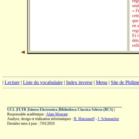
règl
seul
« F
cet
que
en a
reg
Et t
dét
ref
|
Lecture
|
Liste du vocabulaire
|
Index inverse
|
Menu
|
Site de Phili
UCL
|
FLTR
|
Itinera Electronica
|
Bibliotheca Classica Selecta (BCS)
|
Responsable académique :
Alain Meurant
Analyse, design et réalisation informatiques :
B. Maroutaeff
-
J. Schumacher
Dernière mise à jour : 7/01/2010