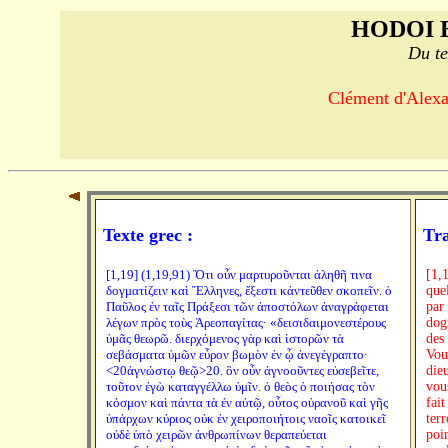
HODOI 
Du te
Clément d'Alexan
Texte grec :
Tra
[1,19] (1,19,91) Ὅτι οὖν μαρτυροῦνται ἀληθῆ τινα
[1,
δογματίζειν καὶ Ἕλληνες, ἔξεστι κἀντεῦθεν σκοπεῖν. ὁ
que
Παῦλος ἐν ταῖς Πράξεσι τῶν ἀποστόλων ἀναγράφεται
par
λέγων πρὸς τοὺς Ἀρεοπαγίτας· «δεισιδαιμονεστέρους
dog
ὑμᾶς θεωρῶ. διερχόμενος γὰρ καὶ ἱστορῶν τὰ
des
σεβάσματα ὑμῶν εὗρον βωμὸν ἐν ᾧ ἀνεγέγραπτο·
Vous
<20ἀγνώστῳ θεῷ>20. ὃν οὖν ἀγνοοῦντες εὐσεβεῖτε,
die
τοῦτον ἐγὼ καταγγέλλω ὑμῖν. ὁ θεὸς ὁ ποιήσας τὸν
vou
κόσμον καὶ πάντα τὰ ἐν αὐτῷ, οὗτος οὐρανοῦ καὶ γῆς
fait
ὑπάρχων κύριος οὐκ ἐν χειροποιήτοις ναοῖς κατοικεῖ
ter
οὐδὲ ὑπὸ χειρῶν ἀνθρωπίνων θεραπεύεται
poi