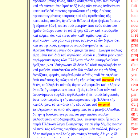
προσδεόμενός τινος, αὐτὸς δοὺς πᾶσι ζωὴν καὶ πνοὴν
quel
καὶ τὰ πάντα· ἐποίησέ τε ἐξ ἑνὸς πᾶν γένος ἀνθρώπων
fait
κατοικεῖν ἐπὶ παντὸς προσώπου τῆς γῆς, ὁρίσας
la t
προστεταγμένους καιροὺς καὶ τὰς ὁροθεσίας τῆς
leur
κατοικίας αὐτῶν, ζητεῖν τὸ θεῖον, εἰ ἄρα ψηλαφήσειαν
ou d
ἢ εὕροιεν {ἄν}, καίτοι οὐ μακρὰν ἀπὸ ἑνὸς ἑκάστου
nou
ἡμῶν ὑπάρχοντος· ἐν αὐτῷ γὰρ ζῶμεν καὶ κινούμεθα
poè
καὶ ἐσμέν, ὡς καί τινες τῶν καθ´ ὑμᾶς ποιητῶν
il 
εἰρήκασιν· τοῦ γὰρ καὶ γένος ἐσμέν.» ἐξ ὧν δῆλον ὅτι
aut
καὶ ποιητικοῖς χρώμενος παραδείγμασιν ἐκ τῶν
pre
Ἀράτου Φαινομένων δοκιμάζει τὰ παρ´ Ἕλλησι καλῶς
que
εἰρημένα καὶ διὰ τοῦ ἀγνώστου θεοῦ τιμᾶσθαι μὲν κατὰ
prop
περίφρασιν πρὸς τῶν Ἑλλήνων τὸν δημιουργὸν θεὸν
att
ᾐνίξατο, κατ´ ἐπίγνωσιν δὲ δεῖν δι´ υἱοῦ παραλαβεῖν τε
d'u
καὶ μαθεῖν. «ἀπέστειλα οὖν διὰ τοῦτό σε εἰς τὰ ἔθνη,
Je t
ἀνοῖξαι», φησίν, «ὀφθαλμοὺς αὐτῶν, τοῦ ἐπιστρέψαι
yeux
ἀπὸ σκότους εἰς φῶς καὶ τῆς ἐξουσίας τοῦ
σατανᾶ
ἐπὶ
Sata
θεόν, τοῦ λαβεῖν αὐτοὺς ἄφεσιν ἁμαρτιῶν καὶ κλῆρον
rémi
ἐν τοῖς ἡγιασμένοις πίστει τῇ εἰς ἐμέ» οὗτοι οὖν «οἱ
Gre
ἀνοιγόμενοι τυφλῶν ὀφθαλμοὶ» ἡ δι´ υἱοῦ ἐπίγνωσίς
par 
ἐστι τοῦ πατρός, ἡ τῆς περιφράσεως τῆς Ἑλληνικῆς
pass
κατάληψις, τό τε «ἀπὸ τῆς ἐξουσίας τοῦ
σατανᾶ
du 
ἐπιστρέψαι» τὸ ἀπὸ τῆς ἁμαρτίας ἐστὶ μεταβάλλεσθαι,
mai
δι´ ἣν ἡ δουλεία ἐγεγόνει. οὐ μὴν ἁπλῶς πᾶσαν
en 
φιλοσοφίαν ἀποδεχόμεθα, ἀλλ´ ἐκείνην περὶ ἧς καὶ ὁ
Bac
παρὰ Πλάτωνι λέγει Σωκράτης· «εἰσὶ γὰρ δή, ὥς φασιν
mai
οἱ περὶ τὰς τελετάς, ναρθηκοφόροι μὲν πολλοί, βάκχοι
Bac
δέ τε παῦροι,» πολλοὺς μὲν τοὺς κλητούς, ὀλίγους δὲ
pre