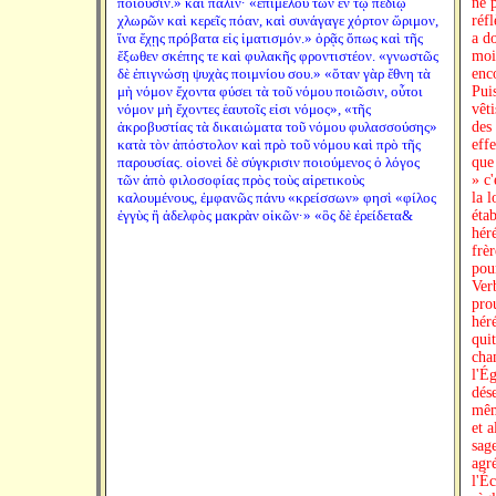
ποιοῦσιν.» καὶ πάλιν· «ἐπιμελοῦ τῶν ἐν τῷ πεδίῳ
ne 
χλωρῶν καὶ κερεῖς πόαν, καὶ συνάγαγε χόρτον ὥριμον,
réf
ἵνα ἔχῃς πρόβατα εἰς ἱματισμόν.» ὁρᾷς ὅπως καὶ τῆς
a do
ἔξωθεν σκέπης τε καὶ φυλακῆς φροντιστέον. «γνωστῶς
mois
δὲ ἐπιγνώσῃ ψυχὰς ποιμνίου σου.» «ὅταν γὰρ ἔθνη τὰ
enco
μὴ νόμον ἔχοντα φύσει τὰ τοῦ νόμου ποιῶσιν, οὗτοι
Puis
νόμον μὴ ἔχοντες ἑαυτοῖς εἰσι νόμος», «τῆς
vêt
ἀκροβυστίας τὰ δικαιώματα τοῦ νόμου φυλασσούσης»
des
κατὰ τὸν ἀπόστολον καὶ πρὸ τοῦ νόμου καὶ πρὸ τῆς
effe
παρουσίας. οἱονεὶ δὲ σύγκρισιν ποιούμενος ὁ λόγος
que
τῶν ἀπὸ φιλοσοφίας πρὸς τοὺς αἱρετικοὺς
» c'
καλουμένους, ἐμφανῶς πάνυ «κρείσσων» φησὶ «φίλος
la l
ἐγγὺς ἢ ἀδελφὸς μακρὰν οἰκῶν·» «ὃς δὲ ἐρείδετα&
éta
hér
frèr
pour
Ver
pro
héré
quit
cha
l'Ég
dés
même
et a
sage
agré
l'Éc