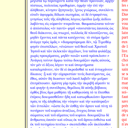
μέγιστα τῷ περιτυχόντι κατὰ τὴν θείαν πρόνοιαν, ἀρχὴν
πίστεως, πολιτείας προθυμίαν, ὁρμὴν τὴν ἐπὶ τὴν
ἀλήθειαν, κίνησιν ζητητικήν, ἴχνος γνώρεως, συνελόντι
εἰπεῖν ἀφορμὰς δίδωσι σωτηρίας. οἱ δὲ ἐντραφέντες
γνησίως τοῖς τῆς ἀληθείας λόγοις ἐφόδια ζωῆς ἀιδίου
λαβόντες εἰς οὐρανὸν πτεροῦνται. θαυμασιώτατα τοίνυν
ὁ ἀπόστολος «ἐν παντὶ» φησὶ «συνιστάντες ἑαυτοὺς ὡς
θεοῦ διάκονοι, ὡς πτωχοί, πολλοὺς δὲ πλουτίζοντες, ὡς
μηδὲν ἔχοντες καὶ πάντα κατέχοντες· τὸ στόμα ἡμῶν
ἀνέῳγε πρὸς ὑμᾶς.» «διαμαρτύρομαι δέ», τῷ Τιμοθέῳ
φησὶν ἐπιστέλλων, «ἐνώπιον τοῦ θεοῦ καὶ Χριστοῦ
Ἰησοῦ καὶ τῶν ἐκλεκτῶν ἀγγέλων, ἵνα ταῦτα φυλάξῃς
χωρὶς προκρίματος, μηδὲν ποιῶν κατὰ πρόσκλισιν.»
Ἀνάγκη τοίνυν ἄμφω τούτω δοκιμάζειν σφᾶς αὐτούς,
τὸν μὲν εἰ ἄξιος λέγειν τε καὶ ὑπομνήματα
καταλιμπάνειν, τὸν δὲ εἰ ἀκροᾶσθαί τε καὶ ἐντυγχάνειν
δίκαιος· ᾗ καὶ τὴν εὐχαριστίαν τινὲς διανείμαντες, ὡς
ἔθος, αὐτὸν δὴ ἕκαστον τοῦ λαοῦ λαβεῖν τὴν μοῖραν
ἐπιτρέπουσιν. ἀρίστη γὰρ πρὸς τὴν ἀκριβῆ αἵρεσίν τε
καὶ φυγὴν ἡ συνείδησις, θεμέλιος δὲ αὐτῆς βέβαιος
ὀρθὸς βίος ἅμα μαθήσει τῇ καθηκούσῃ τό τε ἕπεσθαι
ἑτέροις δοκιμασθεῖσιν ἤδη καὶ κατωρθωκόσιν ἄριστον
πρός τε τῆς ἀληθείας τὴν νόησιν καὶ τὴν κατάπραξιν
τῶν ἐντολῶν. «ὥστε ὃς ἂν ἐσθίῃ τὸν ἄρτον καὶ πίνῃ τὸ
ποτήριον τοῦ κυρίου ἀναξίως, ἔνοχος ἔσται τοῦ
σώματος καὶ τοῦ αἵματος τοῦ κυρίου. δοκιμαζέτω δὲ
ἄνθρωπος ἑαυτὸν καὶ οὕτως ἐκ τοῦ ἄρτου ἐσθιέτω καὶ
ἐκ τοῦ ποτηρίου πινέτω.» σκοπεῖσθαι οὖν ἀκόλουθον