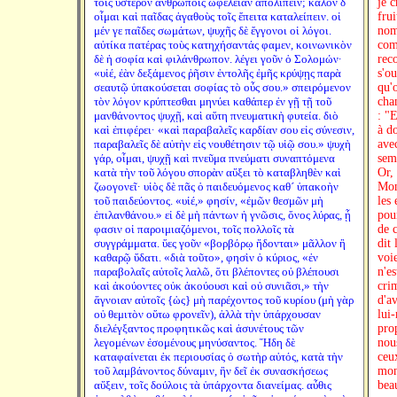
τοῖς ὕστερον ἀνθρώποις ὠφέλειαν ἀπολιπεῖν; καλὸν δ´
οἶμαι καὶ παῖδας ἀγαθοὺς τοῖς ἔπειτα καταλείπειν. οἱ
μέν γε παῖδες σωμάτων, ψυχῆς δὲ ἔγγονοι οἱ λόγοι.
αὐτίκα πατέρας τοὺς κατηχήσαντάς φαμεν, κοινωνικὸν
δὲ ἡ σοφία καὶ φιλάνθρωπον. λέγει γοῦν ὁ Σολομών·
«υἱέ, ἐὰν δεξάμενος ῥῆσιν ἐντολῆς ἐμῆς κρύψῃς παρὰ
σεαυτῷ ὑπακούσεται σοφίας τὸ οὖς σου.» σπειρόμενον
τὸν λόγον κρύπτεσθαι μηνύει καθάπερ ἐν γῇ τῇ τοῦ
μανθάνοντος ψυχῇ, καὶ αὕτη πνευματικὴ φυτεία. διὸ
καὶ ἐπιφέρει· «καὶ παραβαλεῖς καρδίαν σου εἰς σύνεσιν,
παραβαλεῖς δὲ αὐτὴν εἰς νουθέτησιν τῷ υἱῷ σου.» ψυχὴ
γάρ, οἶμαι, ψυχῇ καὶ πνεῦμα πνεύματι συναπτόμενα
κατὰ τὴν τοῦ λόγου σπορὰν αὔξει τὸ καταβληθὲν καὶ
ζωογονεῖ· υἱὸς δὲ πᾶς ὁ παιδευόμενος καθ´ ὑπακοὴν
τοῦ παιδεύοντος. «υἱέ,» φησίν, «ἐμῶν θεσμῶν μὴ
ἐπιλανθάνου.» εἰ δὲ μὴ πάντων ἡ γνῶσις, ὄνος λύρας, ᾗ
φασιν οἱ παροιμιαζόμενοι, τοῖς πολλοῖς τὰ
συγγράμματα. ὕες γοῦν «βορβόρῳ ἥδονται» μᾶλλον ἢ
καθαρῷ ὕδατι. «διὰ τοῦτο», φησὶν ὁ κύριος, «ἐν
παραβολαῖς αὐτοῖς λαλῶ, ὅτι βλέποντες οὐ βλέπουσι
καὶ ἀκούοντες οὐκ ἀκούουσι καὶ οὐ συνιᾶσι,» τὴν
ἄγνοιαν αὐτοῖς {ὡς} μὴ παρέχοντος τοῦ κυρίου (μὴ γὰρ
οὐ θεμιτὸν οὕτω φρονεῖν), ἀλλὰ τὴν ὑπάρχουσαν
διελέγξαντος προφητικῶς καὶ ἀσυνέτους τῶν
λεγομένων ἐσομένους μηνύσαντος. Ἤδη δὲ
καταφαίνεται ἐκ περιουσίας ὁ σωτὴρ αὐτός, κατὰ τὴν
τοῦ λαμβάνοντος δύναμιν, ἣν δεῖ ἐκ συνασκήσεως
αὔξειν, τοῖς δούλοις τὰ ὑπάρχοντα διανείμας. αὖθις