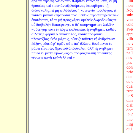
ἄρα τῷ τὴν ὠφέλειαν τῶν πλησίον ἐπανῃρημένῳ, εἰ μὴ
θρασέως καί τισιν ἀντιζηλούμενος ἐπεπήδησεν τῇ
διδασκαλίᾳ, εἰ μὴ φιλόδοξος ἡ κοινωνία τοῦ λόγου, εἰ
τοῦτον μόνον καρποῦται τὸν μισθόν, τὴν σωτηρίαν τῶν
ἐπαϊόντων, τό τε μὴ πρὸς χάριν ὁμιλεῖν δωροδοκίας τε
αὖ διαβολὴν διαπέφευγεν ὁ δι´ ὑπομνημάτων λαλῶν·
«οὔτε γάρ ποτε ἐν λόγῳ κολακείας ἐγενήθημεν, καθὼς
οἴδατε,» φησὶν ὁ ἀπόστολος, «οὔτε προφάσει
πλεονεξίας, θεὸς μάρτυς, οὔτε ζητοῦντες ἐξ ἀνθρώπων
δόξαν, οὔτε ἀφ´ ὑμῶν οὔτε ἀπ´ ἄλλων. δυνάμενοι ἐν
βάρει εἶναι ὡς Χριστοῦ ἀπόστολοι· ἀλλ´ ἐγενήθημεν
ἤπιοι ἐν μέσῳ ὑμῶν, ὡς ἂν τροφὸς θάλπῃ τὰ ἑαυτῆς
τέκνα.» κατὰ ταὐτὰ δὲ καὶ τ