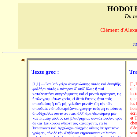
HODOI 
Du te
Clément d'Alexan
π
Texte grec :
Tra
[1,1] --- ἵνα ὑπὸ χεῖρα ἀναγινώσκῃς αὐτὰς καὶ δυνηθῇς
[1,1] CHAPITRE PREMIER : PRÉFACE. L'auteur expose les matières qu'il va traiter, et montre de quelle utilité les écrivains sont pour leurs lecteurs. Faut-il ne permettre à personne d'écrire, ou faut-il l'accorder à quelques hommes? S'il faut ne le permettre à personne, à quoi serviront les lettres? S'il faut l'accorder à quelques hommes, ce sera ou aux hommes de bien, ou aux méchants. Or, il serait ridicule de repousser les écrits des hommes de bien, et d'accepter les écrits des autres. Théopompe et Timée, ces auteurs de fables et de c
φυλάξαι αὐτάς.» πότερον δ´ οὐδ´ ὅλως ἢ τισὶ
καταλειπτέον συγγράμματα; καὶ εἰ μὲν τὸ πρότερον, τίς
ἡ τῶν γραμμάτων χρεία; εἰ δὲ τὸ ἕτερον, ἤτοι τοῖς
σπουδαίοις ἢ τοῖς μή; γελοῖον μεντἂν εἴη τὴν τῶν
σπουδαίων ἀποδοκιμάζοντα γραφὴν τοὺς μὴ τοιούτους
ἀποδέχεσθαι συντάττοντας. ἀλλ´ ἄρα Θεοπόμπῳ μὲν
καὶ Τιμαίῳ μύθους καὶ βλασφημίας συντάττουσιν, πρὸς
δὲ καὶ Ἐπικούρῳ ἀθεότητος κατάρχοντι, ἔτι δὲ
Ἱππώνακτι καὶ Ἀρχιλόχῳ αἰσχρῶς οὕτως ἐπιτρεπτέον
γράφειν, τὸν δὲ τὴν ἀλήθειαν κηρύσσοντα κωλυτέον