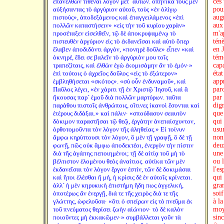
ἐπανελθὼν τιθέναι λόγον μετ´ αὐτῶν. ὁπηνίκα τοὺς μὲν
αὐξήσαντας τὸ ἀργύριον αὐτοῦ, τοὺς «ἐν ὀλίγῳ
πιστούς», ἀποδεξάμενος καὶ ἐπαγγειλάμενος «ἐπὶ
πολλῶν καταστήσειν» «εἰς τὴν τοῦ κυρίου χαρὰν»
προσέταξεν εἰσελθεῖν, τῷ δὲ ἀποκρυψαμένῳ τὸ
πιστευθὲν ἀργύριον εἰς τὸ ἐκδανεῖσαι καὶ αὐτὸ ὅπερ
ἔλαβεν ἀποδιδόντι ἀργόν, «πονηρὲ δοῦλε» εἶπεν «καὶ
ὀκνηρέ, ἔδει σε βαλεῖν τὸ ἀργύριόν μου τοῖς
τραπεζίταις, καὶ ἐλθὼν ἐγὼ ἐκομισάμην ἂν τὸ ἐμόν·»
ἐπὶ τούτοις ὁ ἀχρεῖος δοῦλος «εἰς τὸ ἐξώτερον»
ἐμβληθήσεται «σκότος». «σὺ οὖν ἐνδυναμοῦ», καὶ
Παῦλος λέγει, «ἐν χάριτι τῇ ἐν Χριστῷ Ἰησοῦ, καὶ ἃ
ἤκουσας παρ´ ἐμοῦ διὰ πολλῶν μαρτύρων. ταῦτα
παράθου πιστοῖς ἀνθρώποις, οἵτινες ἱκανοὶ ἔσονται καὶ
ἑτέρους διδάξαι.» καὶ πάλιν· «σπούδασον σεαυτὸν
δόκιμον παραστῆσαι τῷ θεῷ, ἐργάτην ἀνεπαίσχυντον,
ὀρθοτομοῦντα τὸν λόγον τῆς ἀληθείας.» Εἰ τοίνυν
ἄμφω κηρύττουσι τὸν λόγον, ὃ μὲν τῇ γραφῇ, ὃ δὲ τῇ
φωνῇ, πῶς οὐκ ἄμφω ἀποδεκτέοι, ἐνεργὸν τὴν πίστιν
διὰ τῆς ἀγάπης πεποιημένοι; τῇ δὲ αἰτίᾳ τοῦ μὴ τὸ
βέλτιστον ἑλομένου θεὸς ἀναίτιος. αὐτίκα τῶν μὲν
ἐκδανεῖσαι τὸν λόγον ἔργον ἐστίν, τῶν δὲ δοκιμάσαι
καὶ ἤτοι ἑλέσθαι ἢ μή, ἡ κρίσις δὲ ἐν αὐτοῖς κρίνεται.
ἀλλ´ ἡ μὲν κηρυκικὴ ἐπιστήμη ἤδη πως ἀγγελική,
ὁποτέρως ἂν ἐνεργῇ, διά τε τῆς χειρὸς διά τε τῆς
γλώττης, ὠφελοῦσα· «ὅτι ὁ σπείρων εἰς τὸ πνεῦμα ἐκ
τοῦ πνεύματος θερίσει ζωὴν αἰώνιον· τὸ δὲ καλὸν
ποιοῦντες μὴ ἐκκακῶμεν·» συμβάλλεται γοῦν τὰ