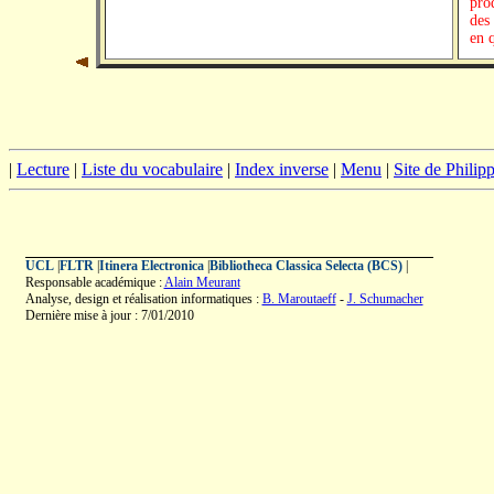
|
Lecture
|
Liste du vocabulaire
|
Index inverse
|
Menu
|
Site de Phili
UCL
|
FLTR
|
Itinera Electronica
|
Bibliotheca Classica Selecta (BCS)
|
Responsable académique :
Alain Meurant
Analyse, design et réalisation informatiques :
B. Maroutaeff
-
J. Schumacher
Dernière mise à jour : 7/01/2010