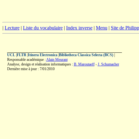
|
Lecture
|
Liste du vocabulaire
|
Index inverse
|
Menu
|
Site de Phili
UCL
|
FLTR
|
Itinera Electronica
|
Bibliotheca Classica Selecta (BCS)
|
Responsable académique :
Alain Meurant
Analyse, design et réalisation informatiques :
B. Maroutaeff
-
J. Schumacher
Dernière mise à jour : 7/01/2010