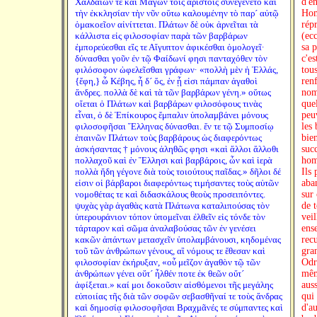
Χαλδαίων τε καὶ Μάγων τοῖς ἀρίστοις συνεγένετο καὶ
τὴν ἐκκλησίαν τὴν νῦν οὕτω καλουμένην τὸ παρ´ αὐτῷ
ὁμακοεῖον αἰνίττεται. Πλάτων δὲ οὐκ ἀρνεῖται τὰ
κάλλιστα εἰς φιλοσοφίαν παρὰ τῶν βαρβάρων
ἐμπορεύεσθαι εἴς τε Αἴγυπτον ἀφικέσθαι ὁμολογεῖ·
δύνασθαι γοῦν ἐν τῷ Φαίδωνί φησι πανταχόθεν τὸν
φιλόσοφον ὠφελεῖσθαι γράφων· «πολλὴ μὲν ἡ Ἑλλάς,
{ἔφη,} ὦ Κέβης, ἦ δ´ ὅς, ἐν ᾗ εἰσι πάμπαν ἀγαθοὶ
ἄνδρες. πολλὰ δὲ καὶ τὰ τῶν βαρβάρων γένη.» οὕτως
οἴεται ὁ Πλάτων καὶ βαρβάρων φιλοσόφους τινὰς
εἶναι, ὁ δὲ Ἐπίκουρος ἔμπαλιν ὑπολαμβάνει μόνους
φιλοσοφῆσαι Ἕλληνας δύνασθαι. ἔν τε τῷ Συμποσίῳ
ἐπαινῶν Πλάτων τοὺς βαρβάρους ὡς διαφερόντως
ἀσκήσαντας † μόνους ἀληθῶς φησι «καὶ ἄλλοι ἄλλοθι
πολλαχοῦ καὶ ἐν Ἕλλησι καὶ βαρβάροις, ὧν καὶ ἱερὰ
πολλὰ ἤδη γέγονε διὰ τοὺς τοιούτους παῖδας.» δῆλοι δέ
εἰσιν οἱ βάρβαροι διαφερόντως τιμήσαντες τοὺς αὑτῶν
νομοθέτας τε καὶ διδασκάλους θεοὺς προσειπόντες.
ψυχὰς γὰρ ἀγαθὰς κατὰ Πλάτωνα καταλιπούσας τὸν
ὑπερουράνιον τόπον ὑπομεῖναι ἐλθεῖν εἰς τόνδε τὸν
τάρταρον καὶ σῶμα ἀναλαβούσας τῶν ἐν γενέσει
κακῶν ἁπάντων μετασχεῖν ὑπολαμβάνουσι, κηδομένας
τοῦ τῶν ἀνθρώπων γένους, αἳ νόμους τε ἔθεσαν καὶ
φιλοσοφίαν ἐκήρυξαν, «οὗ μεῖζον ἀγαθὸν τῷ τῶν
ἀνθρώπων γένει οὔτ´ ἦλθέν ποτε ἐκ θεῶν οὔτ´
ἀφίξεται.» καί μοι δοκοῦσιν αἰσθόμενοι τῆς μεγάλης
εὐποιίας τῆς διὰ τῶν σοφῶν σεβασθῆναί τε τοὺς ἄνδρας
καὶ δημοσίᾳ φιλοσοφῆσαι Βραχμᾶνές τε σύμπαντες καὶ