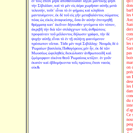
ἐν τοῖς ἔπεσι μηδὲ ἀποθανοῦσαν λῆξαι μαντικῆς φησι
τὴν Σίβυλλαν, καὶ τὸ μὲν εἰς ἀέρα χωρῆσαν αὐτῆς μετὰ
τελευτήν, τοῦτ´ εἶναι τὸ ἐν φήμαις καὶ κληδόσι
μαντευόμενον, ἐκ δὲ τοῦ εἰς γῆν μεταβαλόντος σώματος
πόας ὡς εἰκὸς ἀναφυείσης, ὅσα ἂν αὐτὴν ἐπινεμηθῇ
θρέμματᾳ κατ´ ἐκεῖνον δήπουθεν γενόμενα τὸν τόπον,
ἀκριβῆ τὴν διὰ τῶν σπλάγχνων τοῖς ἀνθρώποις
προφαίνειν τοῦ μέλλοντος δήλωσιν γράφει, τὴν δὲ
ψυχὴν αὐτῆς εἶναι τὸ ἐν τῇ σελήνῃ φαινόμενον
πρόσωπον οἴεται. Τάδε μὲν περὶ Σιβύλλης· Νουμᾶς δὲ ὁ
Ῥωμαίων βασιλεὺς Πυθαγόρειος μὲν ἦν, ἐκ δὲ τῶν
Μωυσέως ὠφεληθεὶς διεκώλυσεν ἀνθρωποειδῆ καὶ
ζῳόμορφον εἰκόνα θεοῦ Ῥωμαίους κτίζειν. ἐν γοῦν
ἑκατὸν καὶ ἑβδομήκοντα τοῖς πρώτοις ἔτεσι ναοὺς
οἰκ&