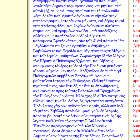
συγγράμμασι κἄστιν ἐπισημήνασθαι τὰ παρ´ αὐτοῦ,
«τάδε λέγει Δημόκριτος» γράφοντος. ναὶ μὴν καὶ περὶ
αὑτοῦ {ᾑ} σεμνυνόμενός φησί που ἐπὶ τῇ πολυμαθία·
«ἐγὼ δὲ τῶν κατ´ ἐμαυτὸν ἀνθρώπων γῆν πλείστην
ἐπεπλανησάμην, ἱστορέων τὰ μήκιστα, καὶ ἀέρας τε καὶ
γέας πλείστας εἶδον, καὶ λογίων ἀνθρώπων πλείστων
ἐπήκουσα, καὶ γραμμέων συνθέσι μετὰ ἀποδείξεως
οὐδείς κώ με παρήλλαξεν, οὐδ´ οἱ Αἰγυπτίων
καλεόμενοι Ἁρπεδονάπται, σὺν τοῖς δ´ ἐπὶ πᾶσιν ἐπ´ ἔτε
´ ὀγδώκοντα ἐπὶ ξείνης ἐγενήθην.» ἐπῆλθε γὰρ
Βαβυλῶνά τε καὶ Περσίδα καὶ Αἴγυπτον τοῖς τε Μάγοις
καὶ τοῖς ἱερεῦσι μαθητεύων. Ζωροάστρην δὲ τὸν Μάγον
τὸν Πέρσην ὁ Πυθαγόρας ἐζήλωσεν, καὶ βίβλους
ἀποκρύφους τἀνδρὸς τοῦδε οἱ τὴν Προδίκου μετιόντες
αἵρεσιν αὐχοῦσι κεκτῆσθαι. Ἀλέξανδρος δὲ ἐν τῷ περὶ
Πυθαγορικῶν συμβόλων Ζαράτῳ τῷ Ἀσσυρίῳ
μαθητεῦσαι ἱστορεῖ τὸν Πυθαγόραν (Ἰεζεκιὴλ τοῦτον
ἡγοῦνταί τινες, οὐκ ἔστι δέ, ὡς ἔπειτα δηλωθήσεται),
ἀκηκοέναι τε πρὸς τούτοις Γαλατῶν καὶ Βραχμάνων
τὸν Πυθαγόραν βούλεται. Κλέαρχος δὲ ὁ Περιπατητικὸς
εἰδέναι φησί τινα Ἰουδαῖον, ὃς Ἀριστοτέλει συνεγένετο.
Ἡράκλειτος γὰρ οὐκ ἀνθρωπίνως φησίν, ἀλλὰ σὺν θεῷ
τὸ μέλλον Σιβύλλῃ πεφάνθαι. φασὶ γοῦν ἐν Δελφοῖς
παρὰ τὸ βουλευτήριον δείκνυσθαι πέτραν τινά. ἐφ´ ἧς
λέγεται καθίζεσθαι τὴν πρώτην Σίβυλλαν ἐκ τοῦ
Ἑλικῶνος παραγενομένην ὑπὸ τῶν Μουσῶν
τραφεῖσαν. ἔνιοι δέ φασιν ἐκ Μαλιέων ἀφικέσθαι
Λαμίας οὖσαν θυγατέρα τῆς Ποσειδῶνος. Σαραπίων δὲ