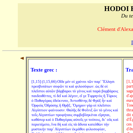
HODOI 
Du te
Clément d'Alexan
Texte grec :
Tra
[1,15] (1,15,66) Οἵδε μὲν οἱ χρόνοι τῶν παρ´ Ἕλλησι
[1,15] CHAPITRE XV. La philosophie grecque est puisée en grande partie dans la philosophie barbare. Telles sont les époques ou vécurent les sages et les philosophes les plus anciens de la Grèce. Est-il besoin d'ajouter que la plupart d'entre eux furent d'origine barbare, et qu'ils eurent des barbares pour maitres ? Nous l'avons vu, Pythagore était de Toscane ou de Tyr. Antisthène était phrygien ; Orphée, odryssien ou thrace. La plupart des historiens rapportent qu'Homère était égyptien; on dit que Thalès, originaire de Phénicie, eut des entretiens avec les sages
πρεσβυτάτων σοφῶν τε καὶ φιλοσόφων. ὡς δὲ οἱ
πλεῖστοι αὐτῶν βάρβαροι τὸ γένος καὶ παρὰ βαρβάροις
παιδευθέντες, τί δεῖ καὶ λέγειν, εἴ γε Τυρρηνὸς ἢ Τύριος
ὁ Πυθαγόρας ἐδείκνυτο, Ἀντισθένης δὲ Φρὺξ ἦν καὶ
Ὀρφεὺς Ὀδρύσης ἢ Θρᾷξ; Ὅμηρον γὰρ οἱ πλεῖστοι
Αἰγύπτιον φαίνουσιν. Θαλῆς δὲ Φοῖνιξ ὢν τὸ γένος καὶ
τοῖς Αἰγυπτίων προφήταις συμβεβληκέναι εἴρηται,
καθάπερ καὶ ὁ Πυθαγόρας αὐτοῖς γε τούτοις, δι´ οὓς καὶ
περιετέμετο, ἵνα δὴ καὶ εἰς τὰ ἄδυτα κατελθὼν τὴν
μυστικὴν παρ´ Αἰγυπτίων ἐκμάθοι φιλοσοφίαν,