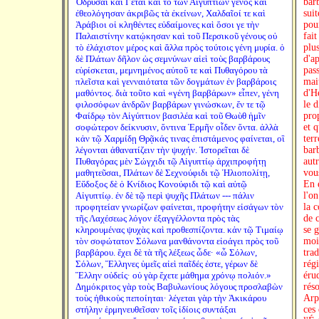
Ὀδρύσαι καὶ Γέται καὶ τὸ τῶν Αἰγυπτίων γένος καὶ
ἐθεολόγησαν ἀκριβῶς τὰ ἐκείνων, Χαλδαῖοί τε καὶ
Ἀράβιοι οἱ κληθέντες εὐδαίμονες καὶ ὅσοι γε τὴν
Παλαιστίνην κατῴκησαν καὶ τοῦ Περσικοῦ γένους οὐ
τὸ ἐλάχιστον μέρος καὶ ἄλλα πρὸς τούτοις γένη μυρία. ὁ
δὲ Πλάτων δῆλον ὡς σεμνύνων αἰεὶ τοὺς βαρβάρους
εὑρίσκεται, μεμνημένος αὑτοῦ τε καὶ Πυθαγόρου τὰ
πλεῖστα καὶ γενναιότατα τῶν δογμάτων ἐν βαρβάροις
μαθόντος. διὰ τοῦτο καὶ «γένη βαρβάρων» εἶπεν, γένη
φιλοσόφων ἀνδρῶν βαρβάρων γινώσκων, ἔν τε τῷ
Φαίδρῳ τὸν Αἰγύπτιον βασιλέα καὶ τοῦ Θωὺθ ἡμῖν
σοφώτερον δείκνυσιν, ὅντινα Ἑρμῆν οἶδεν ὄντα. ἀλλὰ
κἀν τῷ Χαρμίδῃ Θρᾷκάς τινας ἐπιστάμενος φαίνεται, οἳ
λέγονται ἀθανατίζειν τὴν ψυχήν. Ἱστορεῖται δὲ
Πυθαγόρας μὲν Σώγχιδι τῷ Αἰγυπτίῳ ἀρχιπροφήτῃ
μαθητεῦσαι, Πλάτων δὲ Σεχνούφιδι τῷ Ἡλιοπολίτῃ,
Εὔδοξος δὲ ὁ Κνίδιος Κονούφιδι τῷ καὶ αὐτῷ
Αἰγυπτίῳ. ἐν δὲ τῷ περὶ ψυχῆς Πλάτων --- πάλιν
προφητείαν γνωρίζων φαίνεται, προφήτην εἰσάγων τὸν
τῆς Λαχέσεως λόγον ἐξαγγέλλοντα πρὸς τὰς
κληρουμένας ψυχὰς καὶ προθεσπίζοντα. κἀν τῷ Τιμαίῳ
τὸν σοφώτατον Σόλωνα μανθάνοντα εἰοάγει πρὸς τοῦ
βαρβάρου. ἔχει δὲ τὰ τῆς λέξεως ὧδε· «ὦ Σόλων,
Σόλων, Ἕλληνες ὑμεῖς αἰεὶ παῖδές ἐστε, γέρων δὲ
Ἕλλην οὐδείς· οὐ γὰρ ἔχετε μάθημα χρόνῳ πολιόν.»
Δημόκριτος γὰρ τοὺς Βαβυλωνίους λόγους προσλαβὼν
τοὺς ἠθικοὺς πεποίηται· λέγεται γὰρ τὴν Ἀκικάρου
στήλην ἑρμηνευθεῖσαν τοῖς ἰδίοις συντάξαι