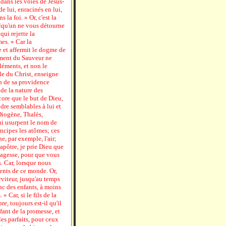
dans les voies de Jésus-
e lui, enracinés en lui,
la foi. » Or, c'est la
elqu'un ne vous détourne
qui rejette la
es. » Car la
e et affermit le dogme de
ement du Sauveur ne
éléments, et non le
le du Christ, enseigne
ion de sa providence
 de la nature des
core que le but de Dieu,
dre semblables à lui et
Diogène, Thalès,
ui usurpent le nom de
incipes les atômes; ces
e, par exemple, l'air;
'apôtre, je prie Dieu que
 sagesse, pour que vous
s. Car, lorsque nous
ments de ce monde. Or,
erviteur, jusqu'au temps
nc des enfants, à moins
 Car, si le fils de la
re, toujours est-il qu'il
fant de la promesse, et
les parfaits, pour ceux