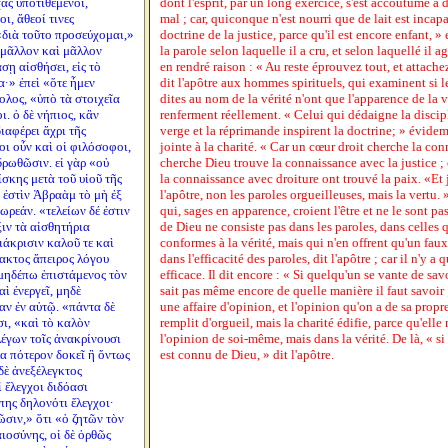
χὰς ὑποτιθέμενοι,
dont l'esprit, par un long exercice, s'est accoutumé à d
, ἄθεοί τινες
mal ; car, quiconque n'est nourri que de lait est incap
«διὰ τοῦτο προσεύχομαι,»
doctrine de la justice, parce qu'il est encore enfant, »
ι μᾶλλον καὶ μᾶλλον
la parole selon laquelle il a cru, et selon laquellé il ag
σῃ αἰσθήσει, εἰς τὸ
en rendré raison : « Au reste éprouvez tout, et attache
α·» ἐπεὶ «ὅτε ἦμεν
dit l'apôtre aux hommes spirituels, qui examinent si l
ολος, «ὑπὸ τὰ στοιχεῖα
dites au nom de la vérité n'ont que l'apparence de la vé
. ὁ δὲ νήπιος, κἂν
renferment réellement. « Celui qui dédaigne la disciplin
ιαφέρει ἄχρι τῆς
verge et la réprimande inspirent la doctrine; » évide
οι οὖν καὶ οἱ φιλόσοφοι,
jointe à la charité. « Car un cœur droit cherche la con
δρωθῶσιν. εἰ γὰρ «οὐ
cherche Dieu trouve la connaissance avec la justice ;
ίσκης μετὰ τοῦ υἱοῦ τῆς
la connaissance avec droiture ont trouvé la paix. «Et j
 ἐστὶν Ἀβραὰμ τὸ μὴ ἐξ
l'apôtre, non les paroles orgueilleuses, mais la vertu.
δωρεάν. «τελείων δέ ἐστιν
qui, sages en apparence, croient l'être et ne le sont pas
ξιν τὰ αἰσθητήρια
de Dieu ne consiste pas dans les paroles, dans celles 
άκρισιν καλοῦ τε καὶ
conformes à la vérité, mais qui n'en offrent qu'un faux
λακτος ἄπειρος λόγου
dans l'efficacité des paroles, dit l'apôtre ; car il n'y a 
 μηδέπω ἐπιστάμενος τὸν
efficace. Il dit encore : « Si quelqu'un se vante de sav
αὶ ἐνεργεῖ, μηδὲ
sait pas même encore de quelle manière il faut savoir ;
αν ἐν αὑτῷ. «πάντα δὲ
une affaire d'opinion, et l'opinion qu'on a de sa propr
ι, «καὶ τὸ καλὸν
remplit d'orgueil, mais la charité édifie, parce qu'elle
λέγων τοῖς ἀνακρίνουσι
l'opinion de soi-même, mais dans la vérité. De là, « s
α πότερον δοκεῖ ἢ ὄντως
est connu de Dieu, » dit l'apôtre.
 δὲ ἀνεξέλεγκτος
ἱ ἔλεγχοι διδόασι
πης δηλονότι ἔλεγχοι·
ῶσιν,» ὅτι «ὁ ζητῶν τὸν
αιοσύνης, οἱ δὲ ὀρθῶς