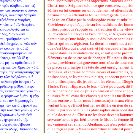
τεφανοῖ δὲ τὸν
repousser toutes les vaines objections. Marchez donc 
 πρὸς ἀλήθειαν καὶ τῷ
Christ, notre Seigneur, selon ce que vous avez appris d
τὸν πιστεύσαντα ὁ λόγος·
édifiés en lui comme sur un fondement, et affermis dans 
λέγει, ἀλλὰ τὴν ζήτησιν
persuasion qui affermit la foi. « Prenez garde que qu
ν ἐξελάσας φλυαρίαν,
de la foi au Christ par la philosophie vaine et subtile, 
ν πίστιν ἡμῖν θεωρίαν.
Providence et qui s'appuie sur les traditions des homm
ᾶς παραλογίζηται ἐν
philosophie, qui s'appuie sur la tradition divine, élèv
λος, διακρίνειν
la Providence. Enlevez la Providence, et le gouvern
να μεμαθηκόσι καὶ
parait plus qu'une fable, puisque dès lors ce sont les 
δεδιδαγμένοις. «ὡς οὖν
Christ, qui nous régissent. La doctrine conforme à cel
ν κύριον. ἐν αὐτῷ
que c'est Dieu qui a tout créé, et fait descendre l'act
 ἐποικοδομούμενοι ἐν
jusque dans les moindres choses, et sait que le propre
ίστει,» πειθὼ δὲ ἡ
éléments est de naitre ou de changer. Elle nous dit en
τε μή τις ὑμᾶς ἔσται ὁ
par sa providence qui gouverne tout, c'est de nous ren
ῆς εἰς τὸν Χριστὸν «διὰ
de placer ce principe à la tête de tout enseignement. 
της», τῆς ἀναιρούσης τὴν
Hippasus, et certains hommes impies et misérables, q
σιν τῶν ἀνθρώπων·» ἡ
philosophes, se livrent aux plaisirs, et posent pour pr
 φιλοσοφία ἵστησι τὴν
faux philosophes, dis-je, adorent les éléments; Diogèn
ρεθείσης μῦθος ἡ περὶ
Thalès, l'eau ; Hippasus, le feu. « C'est pourquoi, dit l
ι, «κατὰ τὰ στοιχεῖα τοῦ
votre charité croisse de plus en plus en science et en
 φερομένων ἡμῶν. ἡ γὰρ
puissiez faire l'essai des choses qui sont les meilleure
 καὶ τὸν δημιουργὸν
étions encore enfants, nous étions assujettis aux élé
χρι τῶν κατὰ μέρος ἄγει
l'enfant bien qu'il soit héritier, ne diffère en rien du s
ν τὴν τῶν στοιχείων φύσιν
marqué par son père. » Les philosophes aussi sont do
 ἐξομοιωτικὴν τῷ θεῷ
que la doctrine du Christ ne les fasse devenir hommes. »
ὡς ἡγεμονικὸν τῆς
servante ne doit pas hériter avec le fils de la femme lib
στοιχεῖα δὲ σέβουσι
est vraiment cet enfant d'Abraham, qui n'est point l'en
 δὲ τὸ ὕδωρ, Ἵππασος δὲ
qui a reçu sa part. «Mais la nourriture solide est pour 