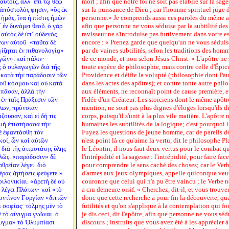
αυτοῖς, ἀλλ´ ἐπὶ τῷ θεῷ
mort ; afin que notre foi ne soit pas établie sur la sa
 ἀπόστολός φησιν, «ὃς ἐκ
sur la puissance de Dieu ; car l'homme spirituel juge d
ἡμᾶς, ἵνα ἡ πίστις ἡμῶν
personne.» Je comprends aussi ces paroles du même apô
 ἐν δυνάμει θεοῦ. ὁ γὰρ
afin que personne ne vous séduise par la subtilité des 
 αὐτὸς δὲ ὑπ´ οὐδενὸς
ravisseur ne s'introduise pas furtivement dans votre es
νων αὐτοῦ· «ταῦτα δὲ
encore : « Prenez garde que quelqu'un ne vous séduise
γίζηται ἐν πιθανολογίᾳ»
par de vaines subtilités, selon les traditions des hom
γῶν». καὶ πάλιν·
de ce monde, et non selon Jésus-Christ. « L'apôtre ne 
ᾶς ὁ συλαγωγῶν διὰ τῆς
toute espèce de philosophie, mais contre celle d'Êpicur
 κατὰ τὴν παράδοσιν τῶν
Providence et déifie la volupté (philosophie dont Pau
τοῦ κόσμου καὶ οὐ κατὰ
dans les actes des apôtres); et contre tonte autre phil
 πᾶσαν, ἀλλὰ τὴν
aux éléments, ne reconnaît point de cause première, et
 ἐν ταῖς Πράξεσιν τῶν
l'idée d'un Créateur. Les stoïciens dont le même apôtr
λων, πρόνοιαν
mention, ne sont pas plus dignes d'éloges lorsqu'ils d
ουσαν, καὶ εἰ δή τις
corps, puisqu'il s'unit à la plus vile matière. L'apôtr
 μὴ ἐπιστήσασα τὴν
humaines les subtilités de la logique; c'est pourquoi i
δὲ ἐφαντάσθη τὸν
Fuyez les questions de jeune homme, car de pareils déb
κοί, ὧν καὶ αὐτῶν
n'est point là ce qu'aime la vertu, dit le philosophe Pl
 διὰ τῆς ἀτιμοτάτης ὕλης
le Léontin, il nous faut deux vertus pour le combat q
αλῶς. «παράδοσιν» δὲ
l'intrépidité et la sagesse : l'intrépidité, pour faire fac
θρείαν λέγει. διὸ
pour comprendre le sens caché des choses; car le Ver
έρας ζητήσεις φεύγετε·»
d'armes aux jeux olympiques, appelle quiconque veut
φιλονικίαι. «ἀρετὴ δὲ οὐ
couronne que celui qui n'a pu être vaincu ; le Verbe n
 λέγει Πλάτων· καὶ «τὸ
a cru demeure oisif. « Cherchez, dit-il, et vous trouver
οντῖνον Γοργίαν «διττῶν
donc que cette recherche a pour fin la découverte, qua
ὶ σοφίας· τόλμης μὲν τὸ
futilités et qu'on s'applique à la contemplation qui fort
 τὸ αἴνιγμα γνῶναι. ὁ
je dis ceci, dit l'apôtre, afin que personne ne vous séd
ρυγμα» τὸ Ὀλυμπίασι
discours ; instruits que vous avez été à les apprécier à 