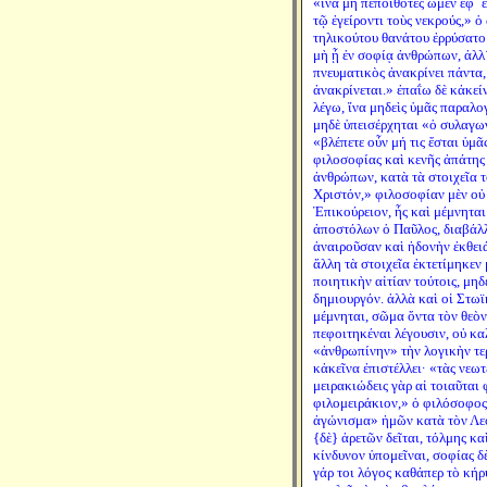
«ἵνα μὴ πεποιθότες ὦμεν ἐφ´ ἑ
τῷ ἐγείροντι τοὺς νεκρούς,» ὁ
τηλικούτου θανάτου ἐρρύσατο 
μὴ ᾖ ἐν σοφίᾳ ἀνθρώπων, ἀλλ´
πνευματικὸς ἀνακρίνει πάντα,
ἀνακρίνεται.» ἐπαΐω δὲ κἀκεί
λέγω, ἵνα μηδεὶς ὑμᾶς παραλο
μηδὲ ὑπεισέρχηται «ὁ συλαγω
«βλέπετε οὖν μή τις ἔσται ὑμ
φιλοσοφίας καὶ κενῆς ἀπάτης
ἀνθρώπων, κατὰ τὰ στοιχεῖα 
Χριστόν,» φιλοσοφίαν μὲν οὐ
Ἐπικούρειον, ἧς καὶ μέμνηται
ἀποστόλων ὁ Παῦλος, διαβάλ
ἀναιροῦσαν καὶ ἡδονὴν ἐκθειάζ
ἄλλη τὰ στοιχεῖα ἐκτετίμηκεν
ποιητικὴν αἰτίαν τούτοις, μη
δημιουργόν. ἀλλὰ καὶ οἱ Στωϊ
μέμνηται, σῶμα ὄντα τὸν θεὸν
πεφοιτηκέναι λέγουσιν, οὐ κ
«ἀνθρωπίνην» τὴν λογικὴν τερ
κἀκεῖνα ἐπιστέλλει· «τὰς νεωτ
μειρακιώδεις γὰρ αἱ τοιαῦται 
φιλομειράκιον,» ὁ φιλόσοφος
ἀγώνισμα» ἡμῶν κατὰ τὸν Λε
{δὲ} ἀρετῶν δεῖται, τόλμης κα
κίνδυνον ὑπομεῖναι, σοφίας δὲ
γάρ τοι λόγος καθάπερ τὸ κή