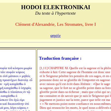
HODOI ELEKTRONIKAI
Du texte à l'hypertexte
Clément d'Alexandrie, Les Stromates, livre I
φησίν
Traduction française :
 σοφία τοῦ κόσμου μωρία
[1,11] CHAPITRE XI. Quelle est la sagesse et la phil
 «τῶν σοφῶν κύριος
exhorte à fuir. Cette sagesse de l'homme est donc une
ι εἰσὶ μάταιοι.» μηδεὶς
et le Seigneur pénètre les pensées de ces sages, et en 
ῃ προανέχων διανοίᾳ. εὖ
personne donc ne se glorifie de l'emporter en sagesse su
ται· «μὴ καυχάσθω ὁ
avec raison qu'il est écrit dans Jérémie : «Que le sage
ὶ μὴ καυχάσθω ὁ ἰσχυρὸς
sa sagesse, que le fort ne se glorifie point dans sa forc
υχάσθω ὁ πλούσιος ἐν τῷ
glorifie point dans sa richesse ; mais que celui qui se g
τῳ καυχάσθω ὁ
me connaitre et de savoir que je suis le Seigneur qui f
σκειν ὅτι ἐγώ εἰμι
jugement et justice sur la terre, parce que telle est ma
μα καὶ δικαιοσύνην ἐπὶ
» « Ne mettons point notre confiance en nous-mêmes, 
ημά μου, λέγει κύριος.»
Dieu qui ressuscite les morts, le quel nous a délivrés 