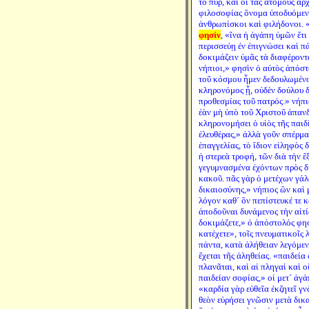
τὸ πῦρ, καὶ οἱ τὰς ἀτόμους ἀρ
φιλοσοφίας ὄνομα ὑποδυόμενοι
ἀνθρωπίσκοι καὶ φιλήδονοι. 
φησίν
, «ἵνα ἡ ἀγάπη ὑμῶν ἔτ
περισσεύῃ ἐν ἐπιγνώσει καὶ πά
δοκιμάζειν ὑμᾶς τὰ διαφέροντ
νήπιοι,» φησὶν ὁ αὐτὸς ἀπόστ
τοῦ κόσμου ἦμεν δεδουλωμένοι
κληρονόμος ᾖ, οὐδὲν δούλου δ
προθεσμίας τοῦ πατρός.» νήπι
ἐὰν μὴ ὑπὸ τοῦ Χριστοῦ ἀπαν
κληρονομήσει ὁ υἱὸς τῆς παιδ
ἐλευθέρας,» ἀλλὰ γοῦν σπέρμα
ἐπαγγελίας, τὸ ἴδιον εἰληφὸς 
ἡ στερεὰ τροφή, τῶν διὰ τὴν ἕ
γεγυμνασμένα ἐχόντων πρὸς δι
κακοῦ. πᾶς γὰρ ὁ μετέχων γά
δικαιοσύνης,» νήπιος ὢν καὶ
λόγον καθ´ ὃν πεπίστευκέ τε κ
ἀποδοῦναι δυνάμενος τὴν αἰτί
δοκιμάζετε,» ὁ ἀπόστολός φησ
κατέχετε», τοῖς πνευματικοῖς 
πάντα, κατὰ ἀλήθειαν λεγόμεν
ἔχεται τῆς ἀληθείας. «παιδεία
πλανᾶται, καὶ αἱ πληγαὶ καὶ ο
παιδείαν σοφίας,» οἱ μετ´ ἀγά
«καρδία γὰρ εὐθεῖα ἐκζητεῖ γν
θεὸν εὑρήσει γνῶσιν μετὰ δικ