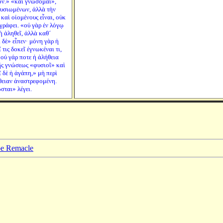
ον.» «καὶ γνώσομαι»,
φυσιωμένων, ἀλλὰ τὴν
καὶ οἰομένους εἶναι, οὐκ
γράφει. «οὐ γὰρ ἐν λόγῳ
ὴ ἀληθεῖ, ἀλλὰ καθ´
 δὲ» εἶπεν· μόνη γὰρ ἡ
 τις δοκεῖ ἐγνωκέναι τι,
οὐ γάρ ποτε ἡ ἀλήθεια
τῆς γνώσεως «φυσιοῖ» καὶ
 δὲ ἡ ἀγάπη,» μὴ περὶ
ήθειαν ἀναστρεφομένη.
σται» λέγει.
ppe Remacle