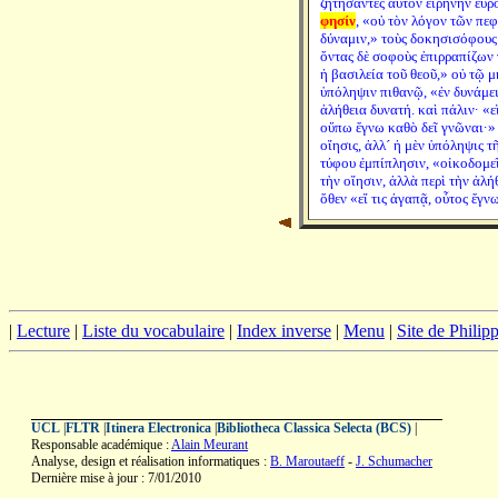
ζητήσαντες αὐτὸν εἰρήνην εὗρ
φησίν
, «οὐ τὸν λόγον τῶν πε
δύναμιν,» τοὺς δοκησισόφους 
ὄντας δὲ σοφοὺς ἐπιρραπίζων 
ἡ βασιλεία τοῦ θεοῦ,» οὐ τῷ μ
ὑπόληψιν πιθανῷ, «ἐν δυνάμει
ἀλήθεια δυνατή. καὶ πάλιν· «εἴ
οὔπω ἔγνω καθὸ δεῖ γνῶναι·» 
οἴησις, ἀλλ´ ἡ μὲν ὑπόληψις 
τύφου ἐμπίπλησιν, «οἰκοδομεῖ
τὴν οἴησιν, ἀλλὰ περὶ τὴν ἀλ
ὅθεν «εἴ τις ἀγαπᾷ, οὗτος ἔγνω
|
Lecture
|
Liste du vocabulaire
|
Index inverse
|
Menu
|
Site de Phili
UCL
|
FLTR
|
Itinera Electronica
|
Bibliotheca Classica Selecta (BCS)
|
Responsable académique :
Alain Meurant
Analyse, design et réalisation informatiques :
B. Maroutaeff
-
J. Schumacher
Dernière mise à jour : 7/01/2010