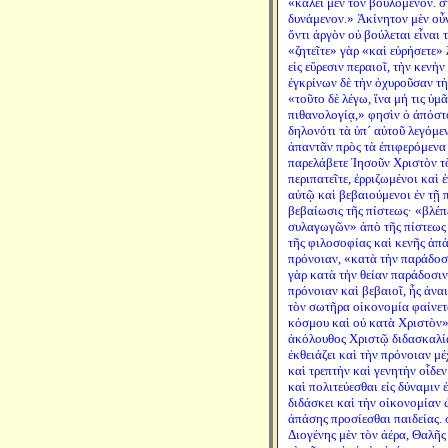
«καλεῖ μὲν τὸν βουλόμενον. σ
δυνάμενον.» Ἀκίνητον μὲν οὖν
ὄντι ἀργὸν οὐ βούλεται εἶναι 
«ζητεῖτε» γὰρ «καὶ εὑρήσετε» 
εἰς εὕρεσιν περαιοῖ, τὴν κενὴ
ἐγκρίνων δὲ τὴν ὀχυροῦσαν τὴ
«τοῦτο δὲ λέγω, ἵνα μή τις ὑμ
πιθανολογίᾳ,» φησὶν ὁ ἀπόστο
δηλονότι τὰ ὑπ´ αὐτοῦ λεγόμε
ἀπαντᾶν πρὸς τὰ ἐπιφερόμενα 
παρελάβετε Ἰησοῦν Χριστὸν τὸ
περιπατεῖτε, ἐρριζωμένοι καὶ
αὐτῷ καὶ βεβαιούμενοι ἐν τῇ π
βεβαίωσις τῆς πίστεως· «βλέπε
συλαγωγῶν» ἀπὸ τῆς πίστεως τ
τῆς φιλοσοφίας καὶ κενῆς ἀπά
πρόνοιαν, «κατὰ τὴν παράδο
γὰρ κατὰ τὴν θείαν παράδοσιν
πρόνοιαν καὶ βεβαιοῖ, ἧς ἀναι
τὸν σωτῆρα οἰκονομία φαίνετα
κόσμου καὶ οὐ κατὰ Χριστὸν»
ἀκόλουθος Χριστῷ διδασκαλία
ἐκθειάζει καὶ τὴν πρόνοιαν μέ
καὶ τρεπτὴν καὶ γενητὴν οἶδε
καὶ πολιτεύεσθαι εἰς δύναμιν
διδάσκει καὶ τὴν οἰκονομίαν 
ἁπάσης προσίεσθαι παιδείας. 
Διογένης μὲν τὸν ἀέρα, Θαλῆς