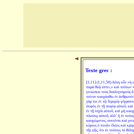
Texte grec :
[1,11] (1,11,50) Αὕτη οὖν «ἡ
παρὰ θεῷ ἐστιν,» καὶ τούτων
γινώσκει τοὺς διαλογισμοὺς ὅτ
τοίνυν καυχάσθω ἐν ἀνθρωπίν
γάρ τοι ἐν τῷ Ἱερεμίᾳ γέγραπ
σοφὸς ἐν τῇ σοφίᾳ αὐτοῦ, κα
ἐν τῇ ἰσχύι αὐτοῦ, καὶ μὴ κα
πλούτῳ αὐτοῦ, ἀλλ´ ἢ ἐν τού
καυχώμενος, συνιέναι καὶ γινώ
κύριος ὁ ποιῶν ἔλεος καὶ κρί
τῆς γῆς, ὅτι ἐν τούτοις τὸ θέλ