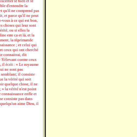
iscerner le bien et le
able d'entendre la
 et qu'il ne comprend pas
it, et parce qu'il ne peut
z-vous à ce qui est bon,
es choses qui leur sont
rité, ou si elles la
e erre ca et là, et la
mment, la réprimande
naissance ; et celui qui
 et ceux qui ont cherché
e connaitrai, dit
 » S'élevant contre ceux
, il écrit : « Le royaume
qui ne sont pas
 semblant; il consiste
que la vérité qui soit
oir quelque chose, il ne
 » la vérité n'est point
e connaissance enfle et
 ne consiste pas dans
i quelqu'un aime Dieu, il