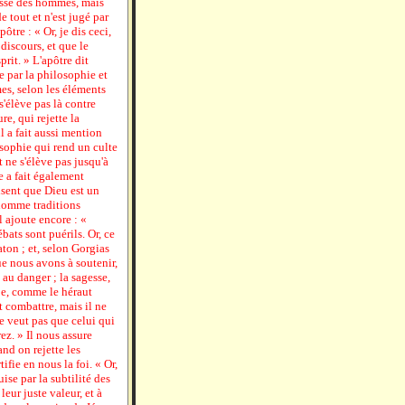
gesse des hommes, mais
e tout et n'est jugé par
tre : « Or, je dis ceci,
discours, et que le
prit. » L'apôtre dit
 par la philosophie et
mes, selon les éléments
s'élève pas là contre
e, qui rejette la
l a fait aussi mention
osophie qui rend un culte
 ne s'élève pas jusqu'à
e a fait également
isent que Dieu est un
e nomme traditions
l ajoute encore : «
ats sont puérils. Or, ce
aton ; et, selon Gorgias
ue nous avons à soutenir,
e au danger ; la sagesse,
be, comme le héraut
 combattre, mais il ne
e veut pas que celui qui
ez. » Il nous assure
nd on rejette les
ifie en nous la foi. « Or,
uise par la subtilité des
leur juste valeur, et à