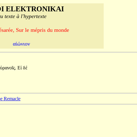
I ELEKTRONIKAI
u texte à l'hypertexte
ésarée, Sur le mépris du monde
αἰώνιον
ὐρανοῖς.
Εἰ
δέ
ppe Remacle