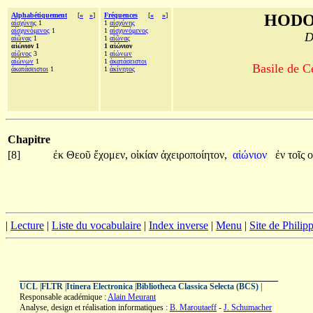
Alphabétiquement
[
«
»
]
Fréquences
[
«
»
]
HODO
αἰσχύνης
1
1
αἰσχύνης
αἰσχυνόμενος
1
1
αἰσχυνόμενος
D
αἰῶνας
1
1
αἰῶνας
αἰώνιον 1
1 αἰώνιον
αἰῶνος
3
1
αἰώνων
αἰώνων
1
1
ἀκατάσειστοι
Basile de C
ἀκατάσειστοι
1
1
ἀκίνητος
Chapitre
[8]
ἐκ
Θεοῦ
ἔχομεν,
οἰκίαν
ἀχειροποίητον,
αἰώνιον
ἐν
τοῖς
ο
|
Lecture
|
Liste du vocabulaire
|
Index inverse
|
Menu
|
Site de Phili
UCL
|
FLTR
|
Itinera Electronica
|
Bibliotheca Classica Selecta (BCS)
|
Responsable académique :
Alain Meurant
Analyse, design et réalisation informatiques :
B. Maroutaeff
-
J. Schumacher