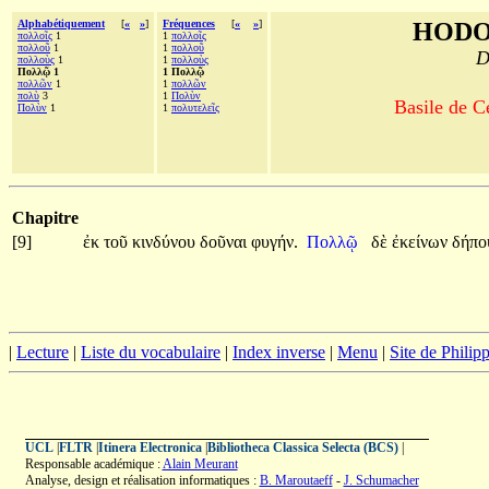
Alphabétiquement
[
«
»
]
Fréquences
[
«
»
]
HODO
πολλοῖς
1
1
πολλοῖς
πολλοῦ
1
1
πολλοῦ
D
πολλοὺς
1
1
πολλοὺς
Πολλῷ 1
1 Πολλῷ
πολλῶν
1
1
πολλῶν
πολὺ
3
1
Πολὺν
Basile de C
Πολὺν
1
1
πολυτελεῖς
Chapitre
[9]
ἐκ
τοῦ
κινδύνου
δοῦναι
φυγήν.
Πολλῷ
δὲ
ἐκείνων
δήπ
|
Lecture
|
Liste du vocabulaire
|
Index inverse
|
Menu
|
Site de Phili
UCL
|
FLTR
|
Itinera Electronica
|
Bibliotheca Classica Selecta (BCS)
|
Responsable académique :
Alain Meurant
Analyse, design et réalisation informatiques :
B. Maroutaeff
-
J. Schumacher