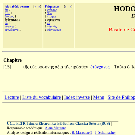
Alphabétiquement
[
«
»
]
Fréquences
[
«
»
]
HODO
ἔτι
7
1
ἑτέρους
Ἔτι
1
1
Ἔτι
D
ἕτοιμος
1
1
ἕτοιμος
ἐτύγχανες 1
1 ἐτύγχανες
εὖ
1
1
εὖ
εὐγενὴς
1
1
εὐγενὴς
Basile de C
εὐγνώμονα
1
1
εὐγνώμονα
Chapitre
[15]
τῆς
εὐφροσύνης
ἀξία
τῆς
πρόσθεν
ἐτύγχανες.
Ταῦτα
ὁ
Ἰ
|
Lecture
|
Liste du vocabulaire
|
Index inverse
|
Menu
|
Site de Phili
UCL
|
FLTR
|
Itinera Electronica
|
Bibliotheca Classica Selecta (BCS)
|
Responsable académique :
Alain Meurant
Analyse, design et réalisation informatiques :
B. Maroutaeff
-
J. Schumacher