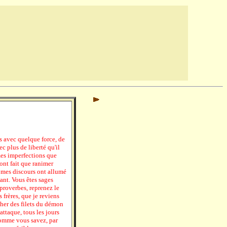
rs avec quelque force, de
c plus de liberté qu'il
es imperfections que
ont fait que ranimer
 mes discours ont allumé
nant. Vous êtes sages
 proverbes, reprenez le
s frères, que je reviens
cher des filets du démon
attaque, tous les jours
comme vous savez, par