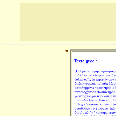
Texte grec :
[1] Ἐγὼ μὲν ᾤμην, ἀγαπητοὶ,
τοῦ λόγου τὸ κέντρον προσάγω
δόξειν ὑμῖν, ὡς περιττήν τινα
ἐπιδεικνύμενος, καὶ οὔτε ξένῳ
κατειλημμένῳ παραπλησίοις ἐγ
τῶν ἐλέγχων εἰς εὔνοιαν ἠρεθί
γλώττης πληγὰς ὑπέκκαυμα πό
Καὶ οὐδὲν ξένον. Ἐστὲ γὰρ σο
Ἔλεγχε δὲ σοφὸν, καὶ ἀγαπήσε
αὑτοῦ λόγων ὁ Σολομών. Διὰ τ
ἐπὶ τὴν αὐτὴν ἥκω παραίνεσιν,