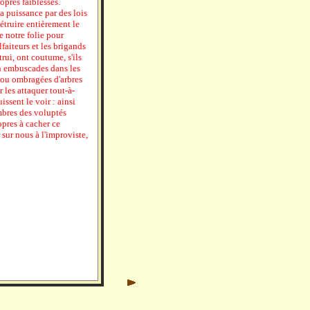
opres faiblesses.
 puissance par des lois
détruire entièrement le
e notre folie pour
faiteurs et les brigands
rui, ont coutume, s'ils
en embuscades dans les
 ou ombragées d'arbres
 les attaquer tout-à-
issent le voir : ainsi
mbres des voluptés
opres à cacher ce
 sur nous à l'improviste,