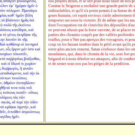
ᾶς ἀπάγειν βουλόμενος.
nos propres désirs, et se sert pour nous nuire de nos pr
κίλον ἐφ´ ἡμέραν ἡμῖν ὁ
Comme le Seigneur a enchaîné une grande partie de sa
 τὸν πόλεμον. Προσάγει
indissolubles, et qu'il n'a point permis à sa fureur de 
θυμίας καθ´ ἡμῶν βέλη
genre humain, cet esprit envieux s'aide adroitement d
 τὸ βλάπτειν ἡμᾶς ἀεὶ
remporter sur nous la victoire. Et de même que les mal
ὸ πολὺ τῆς ἐκείνου
dont l'occupation est de s'enrichir des dépouilles d'aut
λύτοις κατέδησε, καὶ
ne peuvent réussir par la force ouverte, de se placer 
α τὸ γένος ἐκτρῖψαι τῆς
parties des chemins coupés par des vallées profondes
κην λοιπὸν ἐκ τῆς
touffus, pour n’être pas aperçus des voyageurs, et pour
 Καὶ καθάπερ οἱ πονηροὶ
coup en les faisant tomber dans le péril avant qu'ils pu
ν, οἷς ἔργον μέν ἐστι καὶ
notre plus ancien ennemi, Satan s'enfonce dans les o
λοτρίων πλουτεῖν,
mondaines, qui, dans le chemin de la vie, sont fort pr
μετὰ παῤῥησίας βιάζεσθαι,
brigand et à nous dérober ses attaques, afin de tomber
 καὶ εἰ ἴδωσί τι χωρίον
et de semer sous nos pas les piéges de la perdition.
ς διεῤῥωγὸς, ἢ φυτῶν
καταδυόμενοι, καὶ τὴν ἐκ
ούντων τοιούτοις
ν, ἀθρόον ἐπιπηδῶσιν
ηθῆναί τινα τοὺς τοῦ
ἰς τούτους πεσεῖν· οὕτως
ολέμιος τὰς τῶν
σκιὰς, αἳ περὶ τὴν ὁδὸν
ναὶ κρῦψαι λῃστὴν, καὶ
θεῖν, ἐντεῦθεν ἀπροόπτως
αγίδας ἡμῖν.