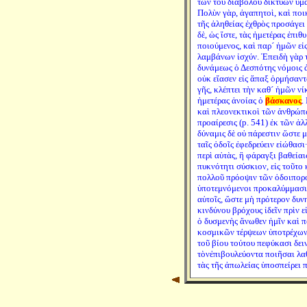
τῶν τοῦ διαβόλου δικτύων ὑμ
Πολὺν γὰρ, ἀγαπητοὶ, καὶ ποι
τῆς ἀληθείας ἐχθρὸς προσάγει
δὲ, ὡς ἴστε, τὰς ἡμετέρας ἐπι
ποιούμενος, καὶ παρ´ ἡμῶν εἰς
λαμβάνων ἰσχύν. Ἐπειδὴ γὰρ τ
δυνάμεως ὁ Δεσπότης νόμοις ἀ
οὐκ εἴασεν εἰς ἅπαξ ὁρμήσαντ
γῆς, κλέπτει τὴν καθ´ ἡμῶν νί
ἡμετέρας ἀνοίας ὁ
βάσκανος
.
καὶ πλεονεκτικοὶ τῶν ἀνθρώπω
προαίρεσις (p. 541) ἐκ τῶν ἀλ
δύναμις δὲ οὐ πάρεστιν ὥστε 
ταῖς ὁδοῖς ἐφεδρεύειν εἰώθασι·
περὶ αὐτὰς, ἢ φάραγξι βαθείαι
πυκνότητι σύσκιον, εἰς τοῦτο 
πολλοῦ πρόοψιν τῶν ὁδοιπορ
ὑποτεμνόμενοι προκαλύμμασι
αὐτοῖς, ὥστε μὴ πρότερον δυν
κινδύνου βρόχους ἰδεῖν πρὶν ε
ὁ δυσμενὴς ἄνωθεν ἡμῖν καὶ π
κοσμικῶν τέρψεων ὑποτρέχων 
τοῦ βίου τούτου πεφύκασι δει
τὸνἐπιβουλεύοντα ποιῆσαι λα
τὰς τῆς ἀπωλείας ὑποσπείρει π