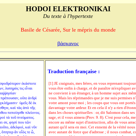
HODOI ELEKTRONIKAI
Du texte à l'hypertexte
Basile de Césarée, Sur le mépris du monde
βάσκανος
Traduction française :
 σφοδρότερον ἑκάστοτε
[1] JE craignais, mes frères, en vous reprenant toujou
ν, λυπηρός τις εἶναι
vous être enfin à charge, et de paraître m'expliquer ave
 παῤῥησίαν
ne convient à un étranger, à un homme sujet aux mêm
 πρέπουσαν, οὔτε ἀνδρὶ
vous. Mais les réprimandes que je me suis permises n'
κλήμασιν· ὑμεῖς δὲ ἐκ
votre amont pour moi ; les coups que vous ont portés
σθητε, καὶ τὰς ἀπὸ τῆς
davantage votre ardeur. Et en cela il n'y a rien d'éton
θου πεποίησθε πλείονος.
dans les choses spirituelles : or, dit Salomon dans ses
φοὶ τὰ τοῦ πνεύματος.
sage, et il vous aimera (Prov. 9. 8). C'est pour cela, me
ι σε, φησί που τῶν
encore au même sujet d'instruction, afin de vous arra
οῦτο, ἀδελφοὶ, καὶ νῦν
autant qu'il sera en moi. Cet ennemi de la vérité nous 
 ὅπηπερ ἂν οἷός τε ὦ,
avec autant de force que d'adresse ; il nous combat, 