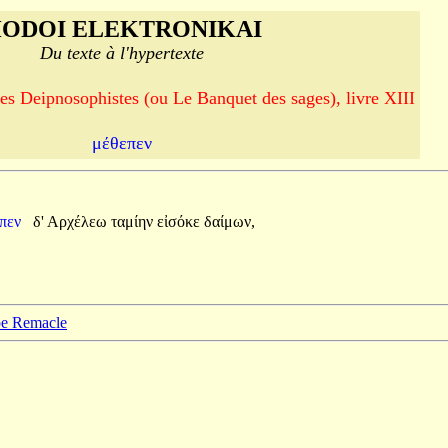
ODOI ELEKTRONIKAI
Du texte à l'hypertexte
es Deipnosophistes (ou Le Banquet des sages), livre XIII
μέθεπεν
επεν
δ'
Αρχέλεω
ταμίην
εἰσόκε
δαίμων,
ppe Remacle