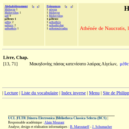
Alphabétiquement
[
«
»
]
Fréquences
[
«
»
]
H
Μέδοντα
1
1
μέγιτοι
Μεδοντίδος
1
1
Μέδοντα
μεθ
9
1
Μεδοντίδος
μέθεπεν 1
1 μέθεπεν
μέθης
2
1
μεθυσθείη
μεθύειν
2
1
μεθυσθένθας
Athénée de Naucratis, l
μεθυσθείη
1
1
μεθυσοκότταβοι
Livre, Chap.
[13, 71]
Μακηδονίης
πάσας
κατενίσατο
λαύρας
Αἰγείων,
μέθ
|
Lecture
|
Liste du vocabulaire
|
Index inverse
|
Menu
|
Site de Phili
UCL
|
FLTR
|
Itinera Electronica
|
Bibliotheca Classica Selecta (BCS)
|
Responsable académique :
Alain Meurant
Analyse, design et réalisation informatiques :
B. Maroutaeff
-
J. Schumacher