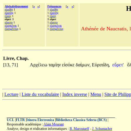
Alphabétiquement
[
«
»
]
Fréquences
[
«
»
]
H
εὑρέθη
1
1
εὑρέθη
εὐρείης
1
1
εὐρείης
εὗρες
1
1
εὗρες
εὕρετ 1
1 εὕρετ
εὕρετο
1
1
εὕρετο
εὑρηκέναι
1
1
εὑρηκέναι
Athénée de Naucratis, l
εὑρημένους
1
1
εὑρημένους
Livre, Chap.
[13, 71]
Αρχέλεω
ταμίην
εἰσόκε
δαίμων,
Εὐριπίδη,
εὕρετ'
ὄ
|
Lecture
|
Liste du vocabulaire
|
Index inverse
|
Menu
|
Site de Phili
UCL
|
FLTR
|
Itinera Electronica
|
Bibliotheca Classica Selecta (BCS)
|
Responsable académique :
Alain Meurant
Analyse, design et réalisation informatiques :
B. Maroutaeff
-
J. Schumacher