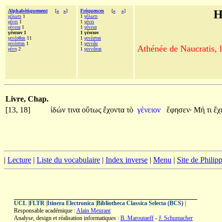
Alphabétiquement
[
«
»
]
Fréquences
[
«
»
]
H
γέλωτι
1
1
γέλωτι
γένει
1
1
γένει
γένεια
1
1
γένεια
γένειον 1
1 γένειον
γενέσθαι
11
1
γενέσται
γενέσται
1
1
γεννᾶν
Athénée de Naucratis, l
γένη
2
1
γεννᾶται
Livre, Chap.
[13, 18]
ἰδών
τινα
οὕτως
ἔχοντα
τὸ
γένειον
ἔφησεν·
Μή
τι
ἔχ
|
Lecture
|
Liste du vocabulaire
|
Index inverse
|
Menu
|
Site de Phili
UCL
|
FLTR
|
Itinera Electronica
|
Bibliotheca Classica Selecta (BCS)
|
Responsable académique :
Alain Meurant
Analyse, design et réalisation informatiques :
B. Maroutaeff
-
J. Schumacher