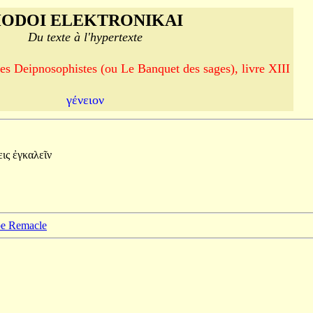
ODOI ELEKTRONIKAI
Du texte à l'hypertexte
es Deipnosophistes (ou Le Banquet des sages), livre XIII
γένειον
εις
ἐγκαλεῖν
ppe Remacle