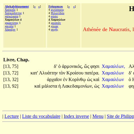
Alphabétiquement
[
«
»
]
Fréquences
[
«
»
]
H
Χαλκοῦς
1
4
φιλόσοφος
Χαλκώδοντος
1
4
Φιλωνίδου
χαλκώματα
1
4
φύσιν
Χαμαιλέων 4
4 Χαμαιλέων
χαμαιτύπης
1
4
χρυσοῦν
χανοῦσ
1
4
χώρας
Athénée de Naucratis, l
Χάραξον
1
4
ψυχῆς
Livre, Chap.
[13, 75]
δ'
ὁ
ἁρμονικός,
ὥς
φησι
Χαμαιλέων,
Α
[13, 72]
κατ'
Αλυάττην
τὸν
Κροίσου
πατέρα.
Χαμαιλέων
δ'
[13, 32]
ἀρχαῖον
ἐν
Κορίνθῳ
ὡς
καὶ
Χαμαιλέων
ὁ
[13, 92]
καὶ
μάλιστα
ἡ
Λακεδαιμονίων,
ὡς
Χαμαιλέων
φη
|
Lecture
|
Liste du vocabulaire
|
Index inverse
|
Menu
|
Site de Phili