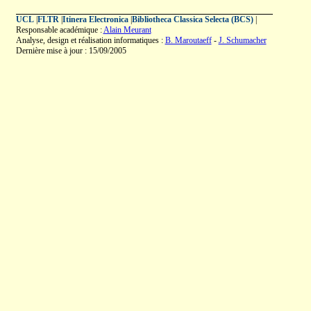
UCL
|
FLTR
|
Itinera Electronica
|
Bibliotheca Classica Selecta (BCS)
|
Responsable académique :
Alain Meurant
Analyse, design et réalisation informatiques :
B. Maroutaeff
-
J. Schumacher
Dernière mise à jour : 15/09/2005