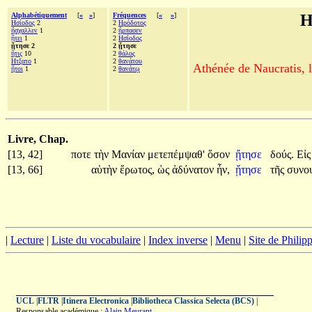
Alphabétiquement
[
«
»
]
Fréquences
[
«
»
]
H
Ησίοδος
2
2
Ηρόδοτος
ἤσχαλλεν
1
2
ἥρπασεν
ᾔτει
1
2
Ησίοδος
ᾔτησε 2
2 ᾔτησε
ἥτις
10
2
θάλος
Ητξατο
1
2
θανάτου
Athénée de Naucratis, l
ἤτοι
1
2
θανάτῳ
Livre, Chap.
[13, 42]
ποτε
τὴν
Μανίαν
μετεπέμψαθ'
ὅσον
ᾔτησε
δούς.
Εἰ
[13, 66]
αὑτὴν
ἔρωτος,
ὡς
ἀδύνατον
ἦν,
ᾔτησε
τῆς
συνο
|
Lecture
|
Liste du vocabulaire
|
Index inverse
|
Menu
|
Site de Phili
UCL
|
FLTR
|
Itinera Electronica
|
Bibliotheca Classica Selecta (BCS)
|
Responsable académique :
Alain Meurant