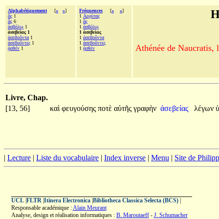
Alphabétiquement
[
«
»
]
Fréquences
[
«
»
]
H
ἅς
1
1
Αρχύτας
ἃς
6
1
ἅς
ἀσβόλῳ
1
1
ἀσβόλῳ
ἀσεβείας 1
1 ἀσεβείας
ἀσεβοῦντα
1
1
ἀσεβοῦντα
ἀσεβοῦντες
1
1
ἀσεβοῦντες
Athénée de Naucratis, l
ᾀσθέν
1
1
ᾀσθέν
Livre, Chap.
[13, 56]
καὶ
φευγούσης
ποτὲ
αὐτῆς
γραφὴν
ἀσεβείας
λέγων
|
Lecture
|
Liste du vocabulaire
|
Index inverse
|
Menu
|
Site de Phili
UCL
|
FLTR
|
Itinera Electronica
|
Bibliotheca Classica Selecta (BCS)
|
Responsable académique :
Alain Meurant
Analyse, design et réalisation informatiques :
B. Maroutaeff
-
J. Schumacher