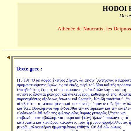
HODOI 
Du te
Athénée de Naucratis, les Deipnos
Texte grec :
[13,19] ῾Ο δὲ σοφὸς ἐκεῖνος Ζήνων, ὥς φησιν ᾿Αντίγονος ὁ Καρύστ
προμαντευόμενος ὑμῶν, ὡς τὀ εἰκός, περὶ τοῦ βίου καὶ τῆς προσπο
ἐπιτηδεύσεως ἔφη ὡς οἱ παρακούσαντες αὐτοῦ τῶν λόγων καὶ μὴ
συνέντες ἔσονται ῥυπαροὶ καὶ ἀνελεύθεροι, καθάπερ οἱ τῆς ᾿Αριστ
παρενεχθέντες αἱρέσεως ἄσωτοι καὶ θρασεῖς. Καὶ δὴ τοιοῦτοι ὑμῶν 
οἱ πλεῖστοι, συνεσπασμένοι καὶ κακοπινεῖς οὐ μόνον τοῖς ἤθεσιν ἀ
καὶ ἕξει. Βουλόμενοι γὰρ ἐνδύεσθαι τὴν αὐτάρκειαν καὶ τὴν εὐτέλει
εὑρίσκεσθε ἐπὶ ταῖς τῆς φιλαργυρίας θύραις ῥυπαρῶς ζῶντες καὶ
τριβωνάρια περιβαλλόμενοι μικρὰ καὶ {τῶν} ἥλων ἐμπιπλάντες τὰ
καττύματα καὶ κιναίδους καλοῦντες τοὺς ἢ μύρου προσβάλλοντας ἢ
μικρῷ μαλακωτέραν ἠμφιεσμένους ἐσθῆτα. Οὐ δεῖ οὖν οὕτως