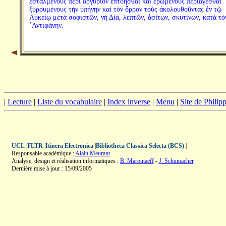
ἐσταλμένους περὶ ἀργύριον ἐπτοῆσθαι καὶ ἐρωμένους περιάγεσθαι
ξυρουμένους τὴν ὑπήνην καὶ τὸν ὄρρον τοὺς ἀκολουθοῦντας ἐν τῷ
Λυκείῳ μετὰ σοφιστῶν, νὴ Δία, λεπτῶν, ἀσίτων, σκυτίνων, κατὰ τὸ
᾿Αντιφάνην.
|
Lecture
|
Liste du vocabulaire
|
Index inverse
|
Menu
|
Site de Phili
UCL
|
FLTR
|
Itinera Electronica
|
Bibliotheca Classica Selecta (BCS)
|
Responsable académique :
Alain Meurant
Analyse, design et réalisation informatiques :
B. Maroutaeff
-
J. Schumacher
Dernière mise à jour : 15/09/2005