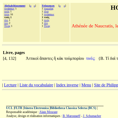
Alphabétiquement
[
«
»
]
Fréquences
[
«
»
]
H
τινάσσων
1
1
τιμωρίας
τινὲς
1
1
τίνα
τινες
16
1
τινάσσων
τινές 1
1 τινές
τίνι
1
1
τινὲς
τινι
2
1
τίνι
Athénée de Naucratis, l
Τίνος
1
1
Τίνος
Livre, pages
[4, 132]
Ἀττικοὶ
ἅπαντες
ἢ
κἀκ
τοὐμπορίου
τινές;
{Β.
Τί
δαὶ
|
Lecture
|
Liste du vocabulaire
|
Index inverse
|
Menu
|
Site de Phili
UCL
|
FLTR
|
Itinera Electronica
|
Bibliotheca Classica Selecta (BCS)
|
Responsable académique :
Alain Meurant
Analyse, design et réalisation informatiques :
B. Maroutaeff
-
J. Schumacher