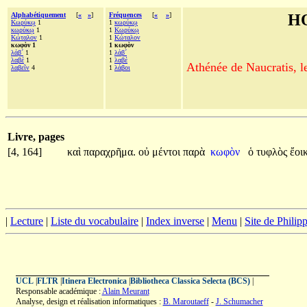
Alphabétiquement
[
«
»
]
Fréquences
[
«
»
]
H
Κωρύκῳ
1
1
κωρύκῳ
κωρύκῳ
1
1
Κωρύκῳ
Κώταλον
1
1
Κώταλον
κωφὸν 1
1 κωφὸν
λάβ´
1
1
λάβ´
λαβέ
1
1
λαβέ
Athénée de Naucratis, l
λαβεῖν
4
1
λάβοι
Livre, pages
[4, 164]
καὶ
παραχρῆμα.
οὐ
μέντοι
παρὰ
κωφὸν
ὁ
τυφλὸς
ἔοι
|
Lecture
|
Liste du vocabulaire
|
Index inverse
|
Menu
|
Site de Phili
UCL
|
FLTR
|
Itinera Electronica
|
Bibliotheca Classica Selecta (BCS)
|
Responsable académique :
Alain Meurant
Analyse, design et réalisation informatiques :
B. Maroutaeff
-
J. Schumacher