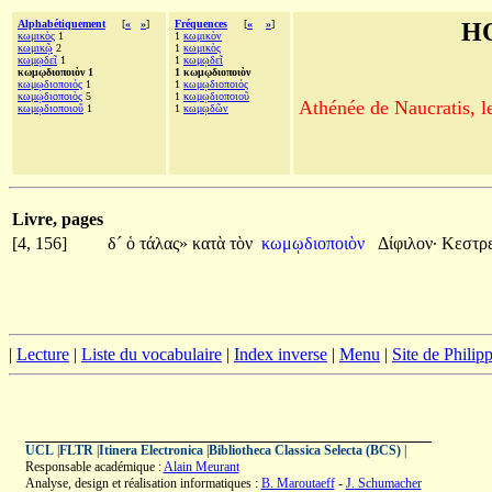
Alphabétiquement
[
«
»
]
Fréquences
[
«
»
]
H
κωμικὸς
1
1
κωμικὸν
κωμικῷ
2
1
κωμικὸς
κωμῳδεῖ
1
1
κωμῳδεῖ
κωμῳδιοποιὸν 1
1 κωμῳδιοποιὸν
κωμῳδιοποιός
1
1
κωμῳδιοποιός
κωμῳδιοποιὸς
5
1
κωμῳδιοποιοῦ
Athénée de Naucratis, l
κωμῳδιοποιοῦ
1
1
κωμῳδῶν
Livre, pages
[4, 156]
δ´
ὁ
τάλας»
κατὰ
τὸν
κωμῳδιοποιὸν
Δίφιλον·
Κεστρ
|
Lecture
|
Liste du vocabulaire
|
Index inverse
|
Menu
|
Site de Phili
UCL
|
FLTR
|
Itinera Electronica
|
Bibliotheca Classica Selecta (BCS)
|
Responsable académique :
Alain Meurant
Analyse, design et réalisation informatiques :
B. Maroutaeff
-
J. Schumacher