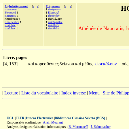
Alphabétiquement
[
«
»
]
Fréquences
[
«
»
]
H
εἰσάγουσιν
1
1
εἰσάγουσιν
Εἰσαγωγῇ
1
1
Εἰσαγωγῇ
εἰσακτέον
1
1
εἰσακτέον
εἰσεκάλουν 1
1 εἰσεκάλουν
εἰσελήλυθεν
1
1
εἰσελήλυθεν
εἰσελθεῖν
1
1
εἰσελθεῖν
Athénée de Naucratis, l
εἰσελθὼν
1
1
εἰσελθὼν
Livre, pages
[4, 153]
καὶ
κορεσθέντες
δείπνου
καὶ
μέθης
εἰσεκάλουν
τοὺ
|
Lecture
|
Liste du vocabulaire
|
Index inverse
|
Menu
|
Site de Phili
UCL
|
FLTR
|
Itinera Electronica
|
Bibliotheca Classica Selecta (BCS)
|
Responsable académique :
Alain Meurant
Analyse, design et réalisation informatiques :
B. Maroutaeff
-
J. Schumacher