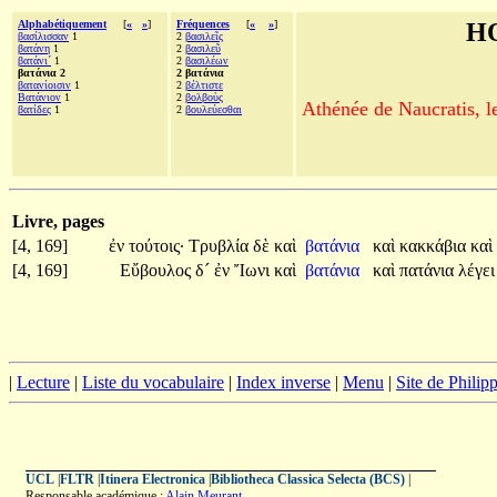
Alphabétiquement
[
«
»
]
Fréquences
[
«
»
]
H
βασίλισσαν
1
2
βασιλεῖς
βατάνη
1
2
βασιλεῦ
βατάνι´
1
2
βασιλέων
βατάνια 2
2 βατάνια
βατανίοισιν
1
2
βέλτιστε
Βατάνιον
1
2
βολβοὺς
Athénée de Naucratis, l
βατίδες
1
2
βουλεύεσθαι
Livre, pages
[4, 169]
ἐν
τούτοις·
Τρυβλία
δὲ
καὶ
βατάνια
καὶ
κακκάβια
καὶ
[4, 169]
Εὔβουλος
δ´
ἐν
Ἴωνι
καὶ
βατάνια
καὶ
πατάνια
λέγε
|
Lecture
|
Liste du vocabulaire
|
Index inverse
|
Menu
|
Site de Phili
UCL
|
FLTR
|
Itinera Electronica
|
Bibliotheca Classica Selecta (BCS)
|
Responsable académique :
Alain Meurant