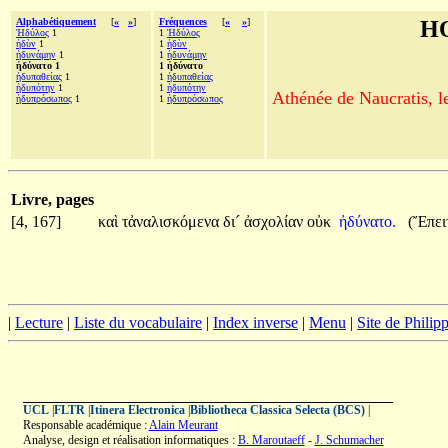
Alphabétiquement
[
«
»
]
Fréquences
[
«
»
]
H
Ἡδύλος
1
1
Ἡδύλος
ἡδὺν
1
1
ἡδὺν
ἠδυνάμην
1
1
ἠδυνάμην
ἠδύνατο 1
1 ἠδύνατο
ἡδυπαθείας
1
1
ἡδυπαθείας
ἡδυπότην
1
1
ἡδυπότην
Athénée de Naucratis, l
ἡδυπρόσωπος
1
1
ἡδυπρόσωπος
Livre, pages
[4, 167]
καὶ
τἀναλισκόμενα
δι´
ἀσχολίαν
οὐκ
ἠδύνατο.
(Ἔπει
|
Lecture
|
Liste du vocabulaire
|
Index inverse
|
Menu
|
Site de Phili
UCL
|
FLTR
|
Itinera Electronica
|
Bibliotheca Classica Selecta (BCS)
|
Responsable académique :
Alain Meurant
Analyse, design et réalisation informatiques :
B. Maroutaeff
-
J. Schumacher